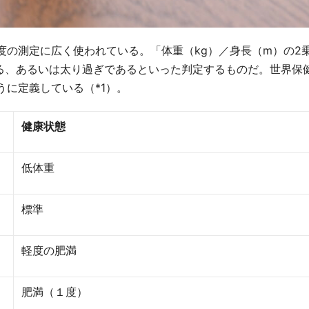
満度や健康度の測定に広く使われている。「体重（kg）／身長（m）の2
る、あるいは太り過ぎであるといった判定するものだ。世界保
うに定義している（*1）。
健康状態
低体重
標準
軽度の肥満
肥満（１度）