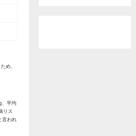
）ため、
g、平均
病リス
と言われ