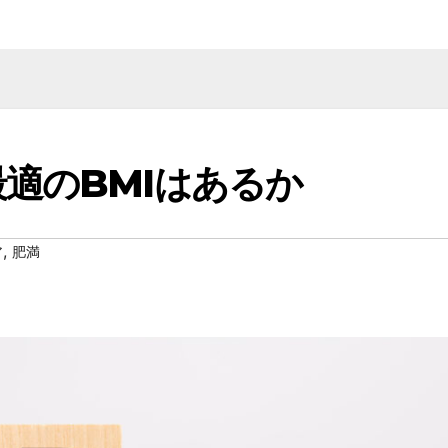
適のBMIはあるか
,
ア
肥満