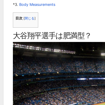
*3.
Body Measurements
目次
[
閉じる
]
大谷翔平選手は肥満型？