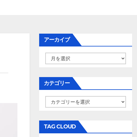
アーカイブ
ア
ー
カ
イ
カテゴリー
ブ
カ
テ
ゴ
リ
TAG CLOUD
ー