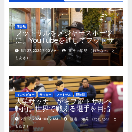
未分類
フットサルをメジャースポーツ
に。YouTubeを通してフットサ
ルの魅力と重要性を発信する田
5月 27, 2024 7:00 AM
渡邉 知晃 （わたなべ と
中優輝の挑戦
もあき）
インタビュー
サッカー
フットサル
競技別
大学サッカーからフットサルへ
転向。世界で戦える選手を目指
す、松木里緒選手の現在地
2月 17, 2024 10:02 AM
渡邉 知晃 （わたなべ と
もあき）