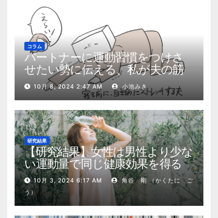
コラム
パートナーに運動習慣をつけさ
せたい勢に伝える、私が夫の筋
肉量を2kg増やした5ステップ
10月 8, 2024 2:47 AM
小池みき
研究結果
【研究結果】女性は男性より少な
い運動量で同じ健康効果を得る
10月 3, 2024 6:17 AM
角谷 剛 （かくたに ご
う）