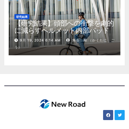
研究結果
【研究結果】頭部への衝撃を劇的
に減らすヘルメット内部パッド
9月 19, 2024 6:14 AM
角谷 剛 （かくたに ご
う）