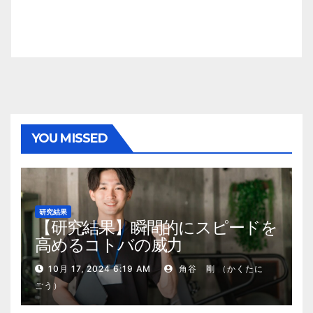
YOU MISSED
研究結果
【研究結果】瞬間的にスピードを
高めるコトバの威力
10月 17, 2024 6:19 AM
角谷 剛 （かくたに
ごう）