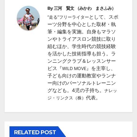
ゲ
By
三河 賢文 （みかわ まさふみ）
ー
として、スポ
“走る”フリーライター
シ
ーツ分野を中心とした取材・執
筆・編集を実施。自身もマラソ
ョ
ンやトライアスロン競技に取り
組むほか、学生時代の競技経験
ン
を活かした技術指導も担う。ラ
ンニングクラブ＆レッスンサー
ビス『
』を主宰し、
WILD MOVE
子ども向けの運動教室やランナ
ー向けのパーソナルトレーニン
グなども。4児の子持ち。
ナレッ
代表。
ジ・リンクス（株）
RELATED POST