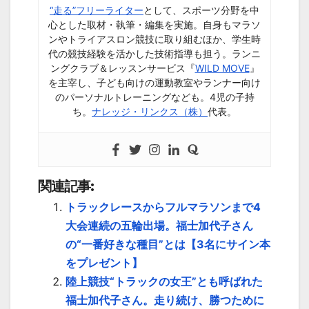
“走る”フリーライター
として、スポーツ分野を中
心とした取材・執筆・編集を実施。自身もマラソ
ンやトライアスロン競技に取り組むほか、学生時
代の競技経験を活かした技術指導も担う。ランニ
ングクラブ＆レッスンサービス『
WILD MOVE
』
を主宰し、子ども向けの運動教室やランナー向け
のパーソナルトレーニングなども。4児の子持
ち。
ナレッジ・リンクス（株）
代表。
関連記事:
トラックレースからフルマラソンまで4
大会連続の五輪出場。福士加代子さん
の“一番好きな種目”とは【3名にサイン本
をプレゼント】
陸上競技“トラックの女王”とも呼ばれた
福士加代子さん。走り続け、勝つために