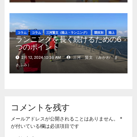
コラム
コラム
三河賢文（陸上・ランニング）
競技別
陸上
ランニングを長く続けるための6
つのポイント
2月 12, 2024 10:36 AM
三河 賢文 （みかわ ま
さふみ）
コメントを残す
メールアドレスが公開されることはありません。
*
が付いている欄は必須項目です