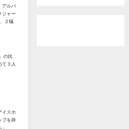
・アルバ
メジャー
、２犠
」の比
めて３人
アイスホ
ップを持
ち」、