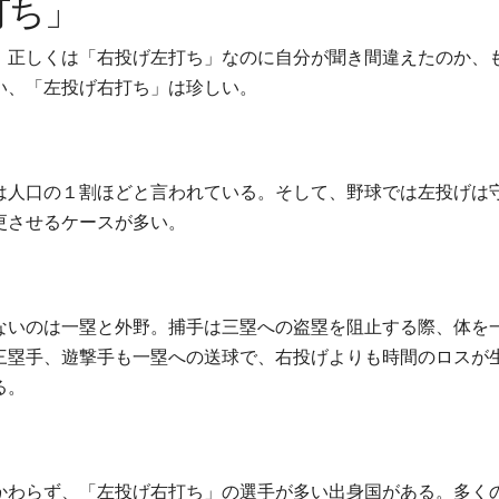
打ち」
、正しくは「右投げ左打ち」なのに自分が聞き間違えたのか、
い、「左投げ右打ち」は珍しい。
は人口の１割ほどと言われている。そして、野球では左投げは
更させるケースが多い。
ないのは一塁と外野。捕手は三塁への盗塁を阻止する際、体を
三塁手、遊撃手も一塁への送球で、右投げよりも時間のロスが
る。
かわらず、「左投げ右打ち」の選手が多い出身国がある。多く