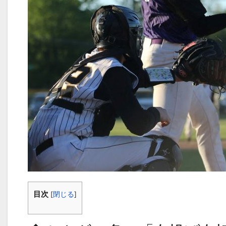
目次
[
閉じる
]