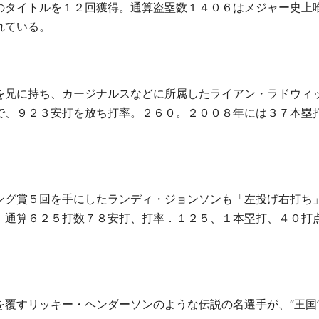
のタイトルを１２回獲得。通算盗塁数１４０６はメジャー史上
れている。
を兄に持ち、カージナルスなどに所属したライアン・ラドウィ
で、９２３安打を放ち打率。２６０。２００８年には３７本塁
ング賞５回を手にしたランディ・ジョンソンも「左投げ右打ち
、通算６２５打数７８安打、打率．１２５、１本塁打、４０打
覆すリッキー・ヘンダーソンのような伝説の名選手が、“王国