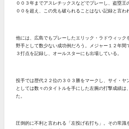
００３年までアスレチックスなどでプレーし、盗塁王
００を超え、この先も破られることはない記録と言わ
他には、広島でもプレーしたエリック・ラドウィック
野手として数少ない成功例だろう。メジャー１２年間
３打点を記録し、オールスターにも出場している。
投手では歴代２２位の３０３勝をマークし、サイ・ヤ
としては数々のタイトルを手にした左腕の打撃成績は
た。
圧倒的に不利と言われる「左投げ右打ち」。その常識を