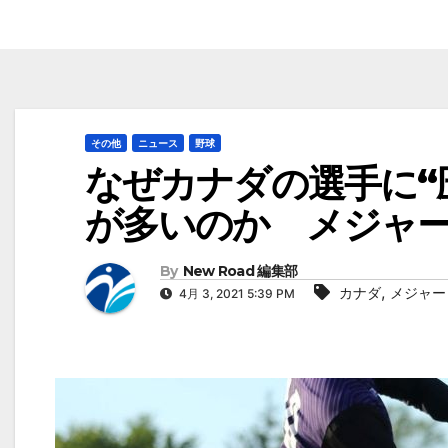
その他
ニュース
野球
なぜカナダの選手に“
が多いのか メジャ
By
New Road 編集部
,
カナダ
メジャー
4月 3, 2021 5:39 PM