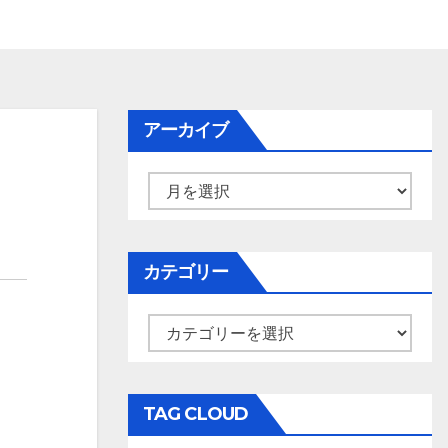
アーカイブ
ア
ー
カ
イ
カテゴリー
ブ
カ
テ
ゴ
リ
TAG CLOUD
ー