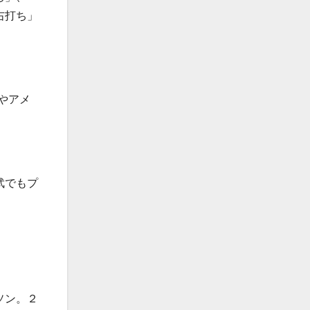
右打ち」
やアメ
武でもプ
ソン。２