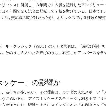
オリックスに所属し、３年間で１５勝を記録したアンドリュー
では４年間で２６試合に登板して７勝を挙げている。日本でも
つのは交流戦の時だけだったが、オリックスでは３打数０安打
ボール・クラシック（
WBC
）のカナダ代表は、「左投げ右打ち
人。そのうち５人いた左投げのうち、右打ちがアルバースを含
ホッケー」の影響か
く、右打ちが多いのか。その理由は、カナダの人気スポーツ「
ように始めるが、アイスホッケーのスティックは利き手でグリ
ち方が逆となり、野球のようにスイングすると「右利きは左打