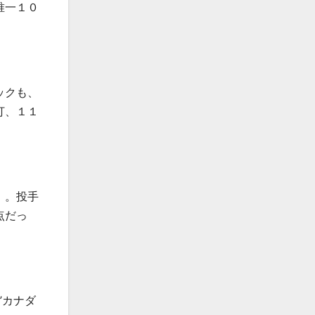
唯一１０
ックも、
打、１１
」。投手
点だっ
”カナダ