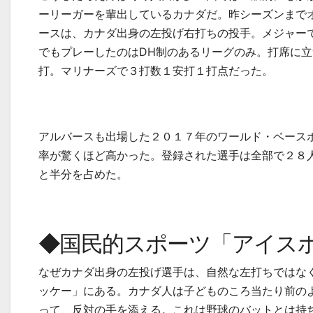
ーリーガーを輩出しているカナダだ。昨シーズンまで
ースは、カナダ出身の左投げ右打ちの投手。メジャー
でもプレーしたのは
DH
制のあるリーグのみ。打席に立
打。マリナーズで３打数１安打１打点だった。
アルバースも出場した２０１７年のワールド・ベース
率が驚くほど高かった。登録された選手は全部で２８
と半分を占めた。
◆国民的スポーツ「アイス
なぜカナダ出身の左投げ選手は、自然な左打ちではな
ッケー」にある。カナダ人は子どものころ当たり前の
って、反対の手を添える。これは野球のバットとは持