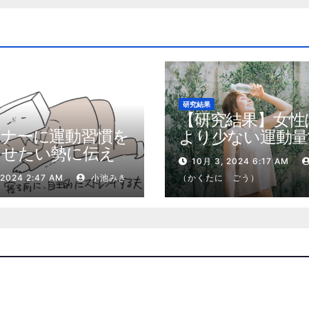
研究結果
【研究結果】女性
トナーに運動習慣を
より少ない運動量
させたい勢に伝え
健康効果を得る
10月 3, 2024 6:17 AM
私が夫の筋肉量を
 2024 2:47 AM
小池みき
（かくたに ごう）
増やした5ステップ