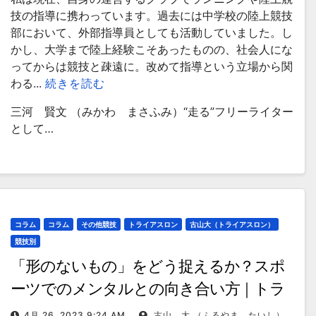
技の指導に携わっています。過去には中学校の陸上競技
部において、外部指導員としても活動していました。し
かし、大学まで陸上経験こそあったものの、社会人にな
ってからは競技と疎遠に。改めて指導という立場から関
わる...
続きを読む
三河 賢文 （みかわ まさふみ）“走る”フリーライター
として…
コラム
コラム
その他競技
トライアスロン
古山大（トライアスロン）
競技別
「形のないもの」をどう捉えるか？スポ
ーツでのメンタルとの向き合い方｜トラ
イアスロン・古山大選手コラム
4月 26, 2023 9:24 AM
古山 大 （ふるやま たいし）