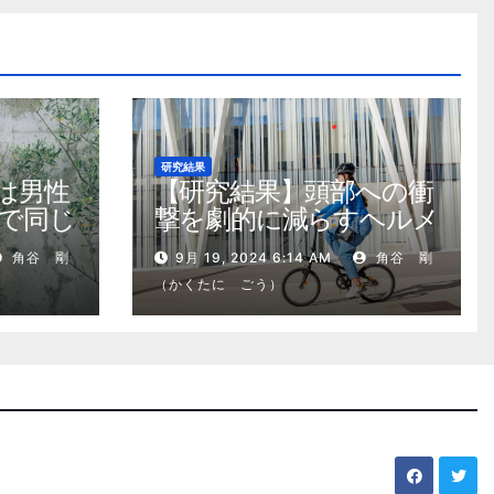
研究結果
は男性
【研究結果】頭部への衝
で同じ
撃を劇的に減らすヘルメ
ット内部パッド
角谷 剛
9月 19, 2024 6:14 AM
角谷 剛
（かくたに ごう）