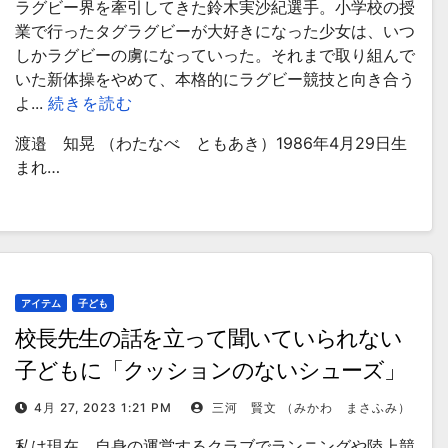
ラグビー界を牽引してきた鈴木実沙紀選手。小学校の授
業で行ったタグラグビーが大好きになった少女は、いつ
しかラグビーの虜になっていった。それまで取り組んで
いた新体操をやめて、本格的にラグビー競技と向き合う
よ...
続きを読む
渡邉 知晃 （わたなべ ともあき）1986年4月29日生
まれ…
アイテム
子ども
校長先生の話を立って聞いていられない
子どもに「クッションのないシューズ」
を買った理由
4月 27, 2023 1:21 PM
三河 賢文 （みかわ まさふみ）
私は現在、自身の運営するクラブでランニングや陸上競