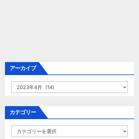
アーカイブ
ア
ー
カ
イ
カテゴリー
ブ
カ
テ