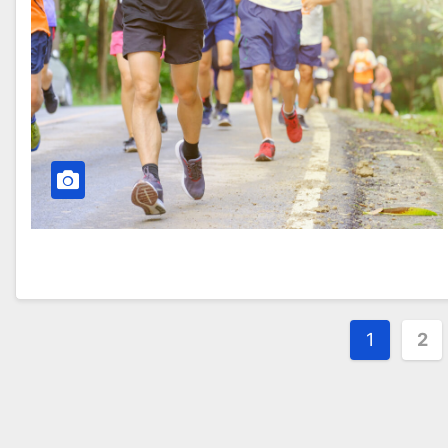
投
1
2
稿
ナ