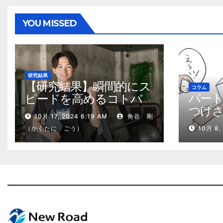
ビ
ゲ
YOU MISSED
ー
シ
ョ
研究結果
【研究結果】瞬間的にス
コラム
ン
パー
ピードを高めるコトバ
つけ
の威力
10月 17, 2024 6:19 AM
角谷 剛
る、
（かくたに ごう）
10月 8,
2kg