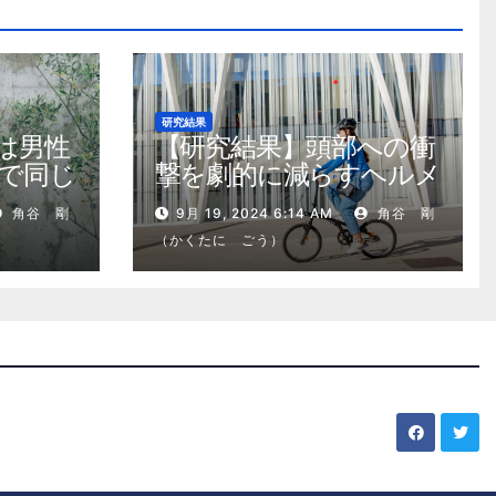
研究結果
は男性
【研究結果】頭部への衝
で同じ
撃を劇的に減らすヘルメ
ット内部パッド
角谷 剛
9月 19, 2024 6:14 AM
角谷 剛
（かくたに ごう）