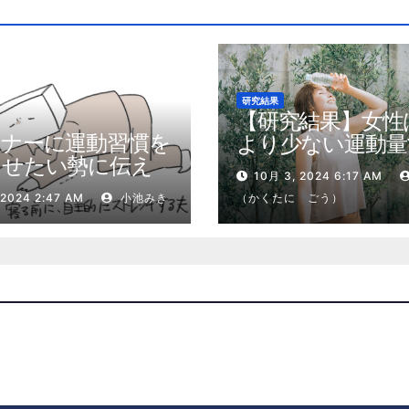
研究結果
【研究結果】女性
トナーに運動習慣を
より少ない運動量
させたい勢に伝え
健康効果を得る
10月 3, 2024 6:17 AM
私が夫の筋肉量を
 2024 2:47 AM
小池みき
（かくたに ごう）
増やした5ステップ