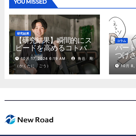
ゲ
YOU MISSED
ー
シ
ョ
研究結果
【研究結果】瞬間的にス
コラム
ン
パー
ピードを高めるコトバ
つけ
の威力
10月 17, 2024 6:19 AM
角谷 剛
る、
（かくたに ごう）
10月 8,
2kg