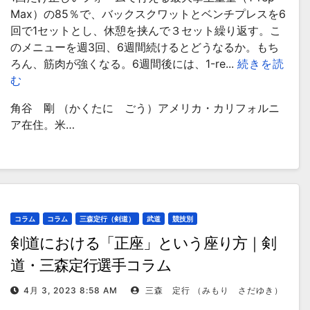
Max）の85％で、バックスクワットとベンチプレスを6
回で1セットとし、休憩を挟んで３セット繰り返す。こ
のメニューを週3回、6週間続けるとどうなるか。もち
ろん、筋肉が強くなる。6週間後には、1-re...
続きを読
む
角谷 剛 （かくたに ごう）アメリカ・カリフォルニ
ア在住。米…
コラム
コラム
三森定行（剣道）
武道
競技別
剣道における「正座」という座り方｜剣
道・三森定行選手コラム
4月 3, 2023 8:58 AM
三森 定行 （みもり さだゆき）