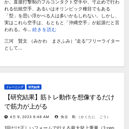
か。直接打撃制のフルコンタクト空手や、寸止めで行わ
れる伝統空手、あるいはオリンピック種目でもある
「型」を思い浮かべる人は多いかもしれない。しかし、
実はこれら空手は、もともと「沖縄空手」が起源だと言
われる。今...
続きを読む
三河 賢文 （みかわ まさふみ）“走る”フリーライター
として…
トレーニング
研究結果
【研究結果】筋トレ動作を想像するだけ
で筋力が上がる
4月 9, 2023 9:48 AM
角谷 剛 （かくたに ごう）
1回だけ正しいフォームで行える最大挙上重量（1-rep