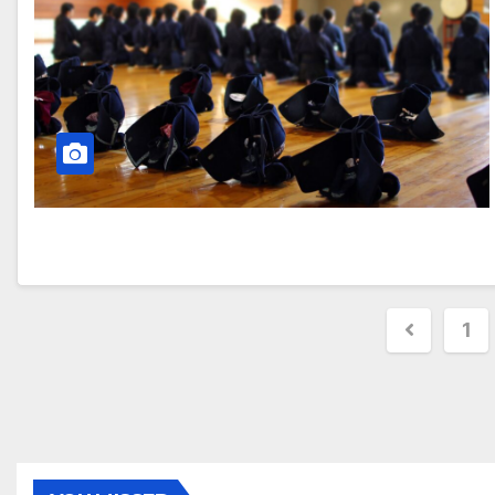
投
1
稿
ナ
ビ