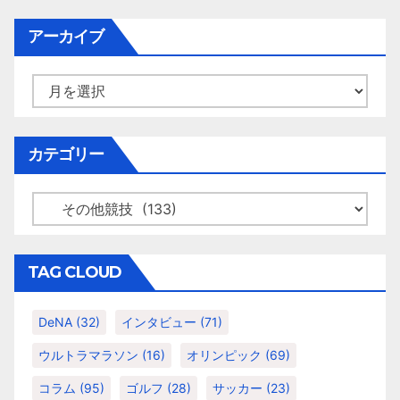
稿
ナ
アーカイブ
ビ
ア
ゲ
ー
カ
ー
イ
カテゴリー
シ
ブ
ョ
カ
テ
ン
ゴ
リ
TAG CLOUD
ー
DeNA
(32)
インタビュー
(71)
ウルトラマラソン
(16)
オリンピック
(69)
コラム
(95)
ゴルフ
(28)
サッカー
(23)