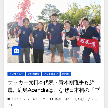
インタビュー
その他競技
フットゴルフ
競技別
サッカー元日本代表・青木剛選手も所
属。鹿島Acendiaは、なぜ日本初の「プ
ロフットゴルフクラブ」を目指したの
10月 1, 2023 4:15 PM
椎葉 洋平 （しいば ようへ
か
い）