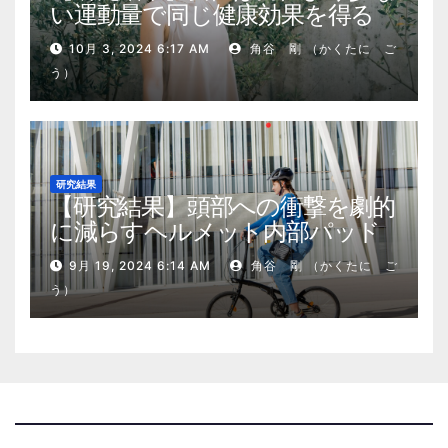
い運動量で同じ健康効果を得る
10月 3, 2024 6:17 AM
角谷 剛 （かくたに ご
う）
研究結果
【研究結果】頭部への衝撃を劇的
に減らすヘルメット内部パッド
9月 19, 2024 6:14 AM
角谷 剛 （かくたに ご
う）