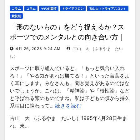
コラム
コラム
その他競技
トライアスロン
古山大（トライアスロン）
競技別
「形のないもの」をどう捉えるか？ス
ポーツでのメンタルとの向き合い方｜
トライアスロン・古山大選手コラム
4月 26, 2023 9:24 AM
古山 大 （ふるやま たい
し）
スポーツに取り組んでいると、「もっと気合い入れ
ろ！」「やる気があれば勝てる！」といった言葉をよ
く耳にします。みなさんも、聞き覚えがあるのではな
いでしょうか。これは、「精神論」や「根性論」など
と呼ばれる類のものですね。私は子どもの頃から持久
系種目に携わって...
続きを読む
古山 大 （ふるやま たいし）1995年4月28日生ま
れ、東…