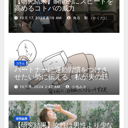
【研究結果】瞬間的にスピードを
高めるコトバの威力
10月 17, 2024 6:19 AM
角谷 剛 （かくたに
ごう）
コラム
パートナーに運動習慣をつけさ
せたい勢に伝える、私が夫の筋
肉量を2kg増やした5ステップ
10月 8, 2024 2:47 AM
小池みき
研究結果
【研究結果】女性は男性より少な