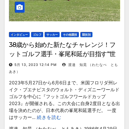
インタビュー
ゴルフ
サッカー
その他競技
競技別
38歳から始めた新たなチャレンジ！フ
ットゴルフ選手・峯尾和延が目指す“世
界の頂”
5月 13, 2023 12:14 PM
渡邉 知晃 （わたなべ とも
あき）
2023年5月27日から6月6日まで、米国フロリダ州レ
イク・ブエナビスタのウォルト・ディズニーワールド
ゴルフを中心に『フットゴルフワールドカップ
2023』が開催される。この大会に自身2度目となる出
場を決めたのが、日本代表の峯尾和延選手だ。 一度
はサッカー...
続きを読む
渡邉 知晃 （わたなべ ともあき）1986年4月29日