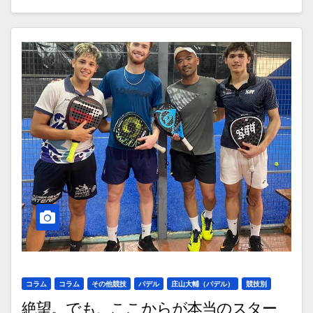
コラム
コラム
その他競技
パデル
庄山大輔（パデル）
競技別
絶望。でも、ここからが本当のスター