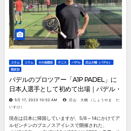
コラム
コラム
その他競技
テニス
パデル
庄山大輔（パデル）
競技別
パデルのプロツアー「A1P PADEL」に
日本人選手として初めて出場｜パデル・
庄山大輔選手
5月 17, 2023 10:52 AM
庄山 大輔 （しょうやま だ
いすけ）
現在は日本に帰国していますが、5/8～14にかけてア
ルゼンチンのブエノスアイレスで開催された、