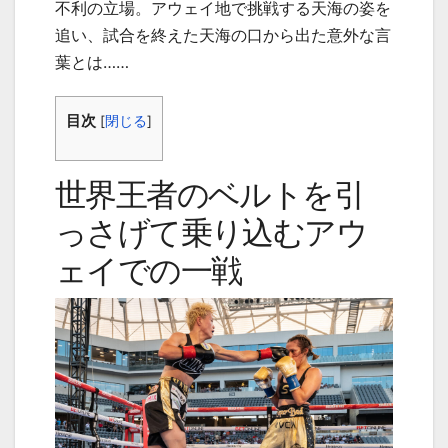
不利の立場。アウェイ地で挑戦する天海の姿を
追い、試合を終えた天海の口から出た意外な言
葉とは……
目次
[
閉じる
]
世界王者のベルトを引
っさげて乗り込むアウ
ェイでの一戦