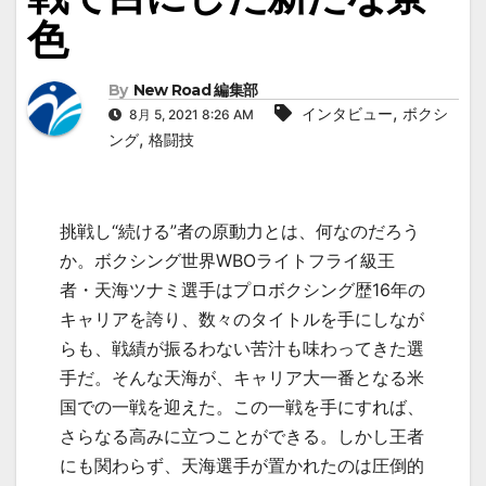
色
By
New Road 編集部
,
インタビュー
ボクシ
8月 5, 2021 8:26 AM
,
ング
格闘技
挑戦し“続ける”者の原動力とは、何なのだろう
か。ボクシング世界
WBO
ライトフライ級王
者・天海ツナミ選手はプロボクシング歴
16
年の
キャリアを誇り、数々のタイトルを手にしなが
らも、戦績が振るわない苦汁も味わってきた選
手だ。そんな天海が、キャリア大一番となる米
国での一戦を迎えた。この一戦を手にすれば、
さらなる高みに立つことができる。しかし王者
にも関わらず、天海選手が置かれたのは圧倒的