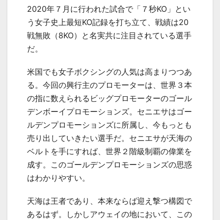
2020
年７月に行われた試合で「７秒
KO
」とい
う女子史上最短
KO
記録を打ち立て、戦績は
20
戦無敗（
8KO
）と名実共に注目されている選手
だ。
米国でも女子ボクシングの人気は高まりつつあ
る。今回の興行主のプロモーターは、世界３本
の指に数えられるビッグプロモーターのゴール
デンボーイプロモーションズ。セニエサはゴー
ルデンプロモーションズに所属し、今もっとも
売り出していきたい選手だ。セニエサが天海の
ベルトを手にすれば、世界２階級制覇の偉業を
成す。このゴールデンプロモーションズの思惑
はわかりやすい。
天海は王者であり、本来ならば迎え撃つ構図で
あるはず。しかしアウェイの地において、この