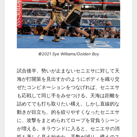
©2021 Sye Williams/Golden Boy
試合後半、勢いが止まないセニエサに対して天
海が打開策を見出すかのようにボディを織り交
ぜたコンビネーションをつなげれば、セニエサ
も応戦して同じ手をみせつける。天海は距離を
詰めてでも打ち取りたい構え。しかし直線的な
動きが目立ち、的を絞りやすくなったセニエサ
に、攻撃をまとめられてロープを背負うシーン
が増える。８ラウンドに入ると、セニエサの消
耗も著しく見え始めた。手数が減り、構えのス