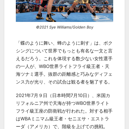
©2021 Sye Williams/Golden Boy
「蝶のように舞い、蜂のように刺す」は、ボク
シングについて世界でもっとも有名な一文と言
えるだろう。これを体現する数少ない女性選手
の一人が、
WBO
世界ライトフライ級王者・天
海ツナミ選手。抜群の距離感と巧みなディフェ
ンス力が光り、その試合は観る者を魅了する。
2021年
7
月９日（日本時間
7
月
10
日）、米国カ
リフォルニア州で天海が持つ
WBO
世界ライト
フライ級王座の防衛戦が行われた。対する相手
は
WBA
ミニマム級王者・セニエサ・エストラ
ーダ（アメリカ）で、階級を上げての挑戦。