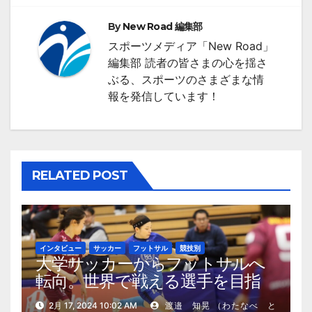
ー
By
New Road 編集部
シ
スポーツメディア「New Road」
編集部 読者の皆さまの心を揺さ
ョ
ぶる、スポーツのさまざまな情
ン
報を発信しています！
RELATED POST
インタビュー
サッカー
フットサル
競技別
大学サッカーからフットサルへ
転向。世界で戦える選手を目指
す、松木里緒選手の現在地
2月 17, 2024 10:02 AM
渡邉 知晃 （わたなべ と