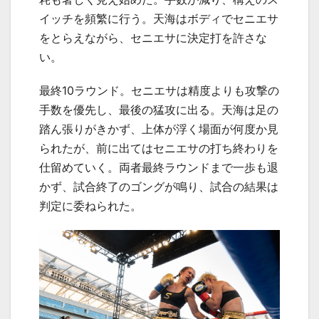
イッチを頻繁に行う。天海はボディでセニエサ
をとらえながら、セニエサに決定打を許さな
い。
最終
10
ラウンド。セニエサは精度よりも攻撃の
手数を優先し、最後の猛攻に出る。天海は足の
踏ん張りがきかず、上体が浮く場面が何度か見
られたが、前に出てはセニエサの打ち終わりを
仕留めていく。両者最終ラウンドまで一歩も退
かず、試合終了のゴングが鳴り、試合の結果は
判定に委ねられた。