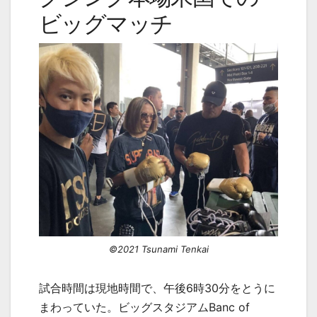
ビッグマッチ
©2021 Tsunami Tenkai
試合時間は現地時間で、午後
6
時
30
分をとうに
まわっていた。ビッグスタジアム
Banc of