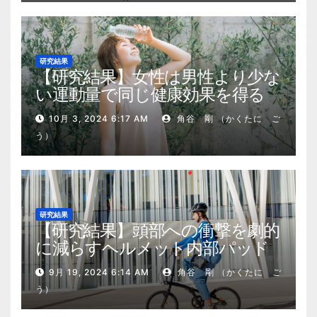
研究結果
【研究結果】女性は男性より少な
い運動量で同じ健康効果を得る
10月 3, 2024 6:17 AM
角谷 剛 （かくたに ご
う）
研究結果
【研究結果】頭部への衝撃を劇的
に減らすヘルメット内部パッド
9月 19, 2024 6:14 AM
角谷 剛 （かくたに ご
う）