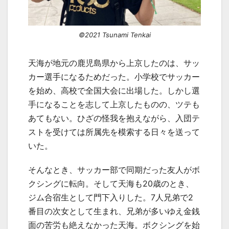
©2021 Tsunami Tenkai
天海が地元の鹿児島県から上京したのは、サッ
カー選手になるためだった。小学校でサッカー
を始め、高校で全国大会に出場した。しかし選
手になることを志して上京したものの、ツテも
あてもない。ひざの怪我を抱えながら、入団テ
ストを受けては所属先を模索する日々を送って
いた。
そんなとき、サッカー部で同期だった友人がボ
クシングに転向。そして天海も
20
歳のとき、
ジム合宿生として門下入りした。
7
人兄弟で
2
番目の次女として生まれ、兄弟が多いゆえ金銭
面の苦労も絶えなかった天海。ボクシングを始