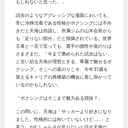
もしれないと思った。」
試合のようなアグレッシブな場面においても、
常に冷静沈着である性格がボクシングには不向
きだと天海は自認し、所属ジムの山木会長から
も「足りない部分」だと指摘されている。世界
王者と一言で言っても、選手の個性や道のりは
さまざまだ。「今まで褒められた試合はない」
と言い切る天海が理想とする、華麗で魅せるボ
クシング。そこへの道のりこそ、今年
37
歳を
迎えるキャリアの再構築の機会に差し掛かって
いるのかもしれない。
「ボクシングはそこまで魅力ある競技？」
この問いに、天海は「サッカーより好きになり
ました。性格的には向いていないけど……」と
笑う。がむしゃらさが足りないと話す天海だ