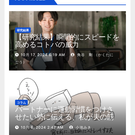
研究結果
【研究結果】瞬間的にスピードを
高めるコトバの威力
10月 17, 2024 6:19 AM
角谷 剛 （かくたに
ごう）
コラム
パートナーに運動習慣をつけさ
せたい勢に伝える、私が夫の筋
肉量を2kg増やした5ステップ
10月 8, 2024 2:47 AM
小池みき