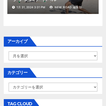
2024（2024/2/10・11開催）
1月 31, 2024 3:31 PM
NEW ROAD 編集部
アーカイブ
ア
ー
カ
イ
カテゴリー
ブ
カ
テ
ゴ
リ
TAG CLOUD