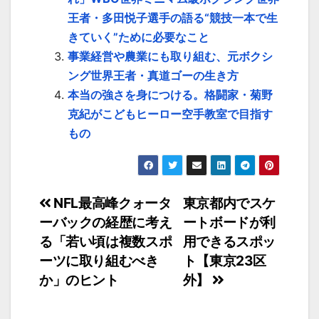
王者・多田悦子選手の語る“競技一本で生
きていく”ために必要なこと
事業経営や農業にも取り組む、元ボクシ
ング世界王者・真道ゴーの生き方
本当の強さを身につける。格闘家・菊野
克紀がこどもヒーロー空手教室で目指す
もの
投
NFL最高峰クォータ
東京都内でスケ
ーバックの経歴に考え
ートボードが利
稿
る「若い頃は複数スポ
用できるスポッ
ナ
ーツに取り組むべき
ト【東京23区
か」のヒント
外】
ビ
ゲ