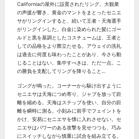
California
の屋外に設置されたリング。大観衆
の声援が響き、黄金のマントをまとったセニエ
サがリングインすると、続いて王者・天海選手
がリングインした。白金に染められた髪にゴー
ルドと黒を基調としたコスチュームは、王者と
しての品格をより際立たせる。アウェイの洗礼
は過去に何度も味わったことがあり、今さら動
じることはない。集中すべきは、ただ一点。こ
の勝負を支配してリングを降りること…
ゴングが鳴った。コーナーから駆け出すように
セニエサは天海につめ寄り、ジャブを放って距
離を縮める。天海はステップを使い、自分の距
離を瞬時に測る。小刻みに前手でフェイントを
かけ、安易にセニエサを懐に入れさせない。セ
ニエサはパワーのある攻撃を見せつつも、巧み
にスイッチしながら慎重に試合を組み立てる。