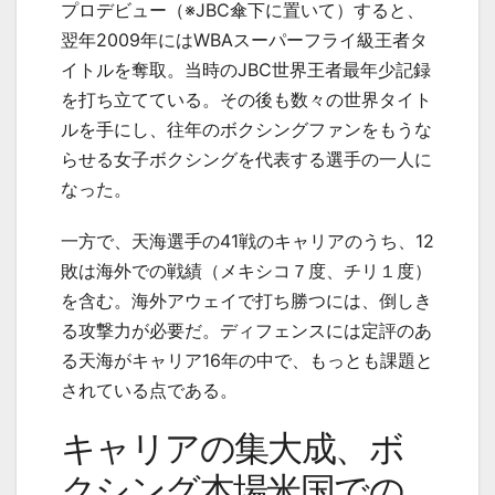
プロデビュー（※
JBC
傘下に置いて）すると、
翌年
2009
年には
WBA
スーパーフライ級王者タ
イトルを奪取。当時の
JBC
世界王者最年少記録
を打ち立てている。その後も数々の世界タイト
ルを手にし、往年のボクシングファンをもうな
らせる女子ボクシングを代表する選手の一人に
なった。
一方で、天海選手の
41
戦のキャリアのうち、
12
敗は海外での戦績（メキシコ７度、チリ１度）
を含む。海外アウェイで打ち勝つには、倒しき
る攻撃力が必要だ。ディフェンスには定評のあ
る天海がキャリア
16
年の中で、もっとも課題と
されている点である。
キャリアの集大成、ボ
クシング本場米国での