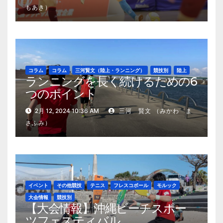
もあき）
コラム
コラム
三河賢文（陸上・ランニング）
競技別
陸上
ランニングを長く続けるための6
つのポイント
2月 12, 2024 10:36 AM
三河 賢文 （みかわ ま
さふみ）
イベント
その他競技
テニス
フレスコボール
モルック
大会情報
競技別
【大会情報】沖縄ビーチスポー
ツフェスティバル