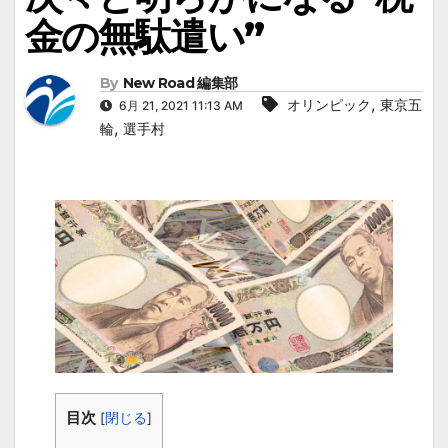
金の無駄遣い”
By
New Road 編集部
,
オリンピック
東京五
6月 21, 2021 11:13 AM
,
輪
選手村
目次
[
閉じる
]