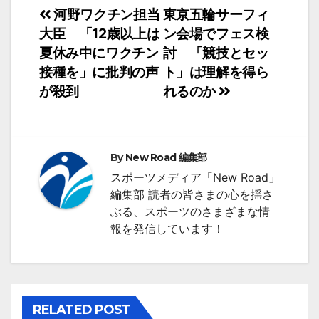
投
河野ワクチン担当
東京五輪サーフィ
大臣 「12歳以上は
ン会場でフェス検
稿
夏休み中にワクチン
討 「競技とセッ
ナ
接種を」に批判の声
ト」は理解を得ら
が殺到
れるのか
ビ
ゲ
ー
By
New Road 編集部
シ
スポーツメディア「New Road」
編集部 読者の皆さまの心を揺さ
ョ
ぶる、スポーツのさまざまな情
ン
報を発信しています！
RELATED POST