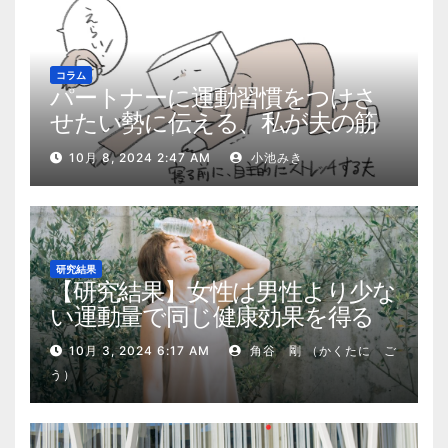
コラム
パートナーに運動習慣をつけさ
せたい勢に伝える、私が夫の筋
肉量を2kg増やした5ステップ
10月 8, 2024 2:47 AM
小池みき
研究結果
【研究結果】女性は男性より少な
い運動量で同じ健康効果を得る
10月 3, 2024 6:17 AM
角谷 剛 （かくたに ご
う）