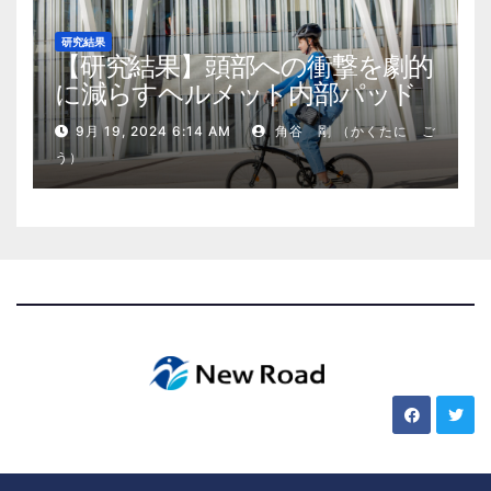
研究結果
【研究結果】頭部への衝撃を劇的
に減らすヘルメット内部パッド
9月 19, 2024 6:14 AM
角谷 剛 （かくたに ご
う）