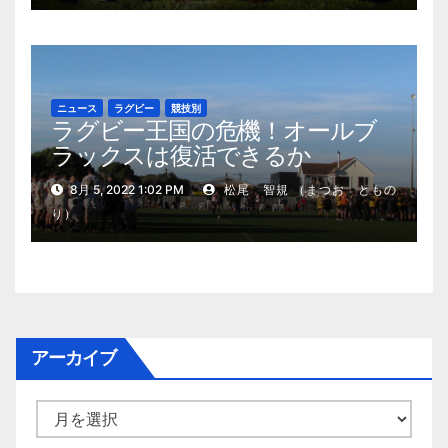
ニュース
ラグビー
競技別
ラグビー王国の危機！オールブ
ラックスは復活できるか
8月 5, 2022 1:02 PM
松尾 智規 （まつお ともの
り）
アーカイブ
ア
ー