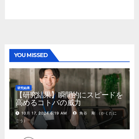
YOU MISSED
研究結果
【研究結果】瞬間的にスピードを
高めるコトバの威力
10月 17, 2024 6:19 AM
角谷 剛 （かくたに
ごう）