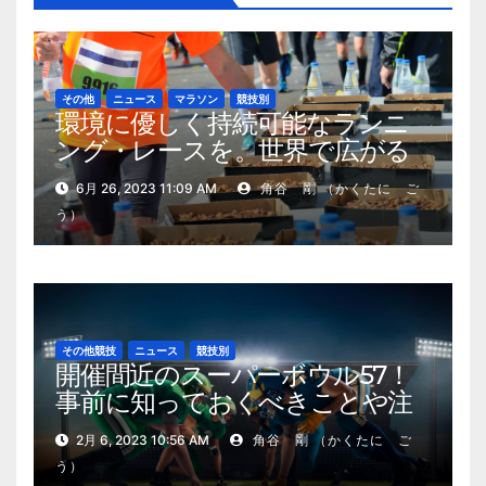
その他
ニュース
マラソン
競技別
環境に優しく持続可能なランニ
ング・レースを。世界で広がる
試み
6月 26, 2023 11:09 AM
角谷 剛 （かくたに ご
う）
その他競技
ニュース
競技別
開催間近のスーパーボウル57！
事前に知っておくべきことや注
目選手
2月 6, 2023 10:56 AM
角谷 剛 （かくたに ご
う）