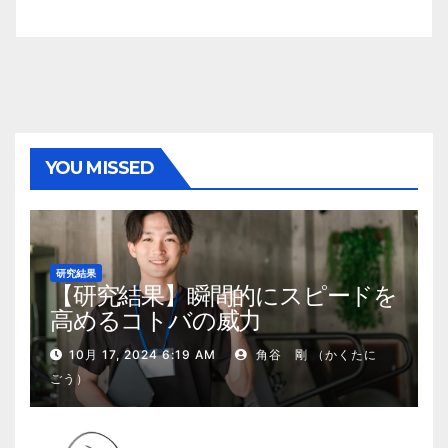
YOU MISSED
研究結果
【研究結果】瞬間的にスピードを
高めるコトバの威力
10月 17, 2024 6:19 AM
角谷 剛 （かくたに
ごう）