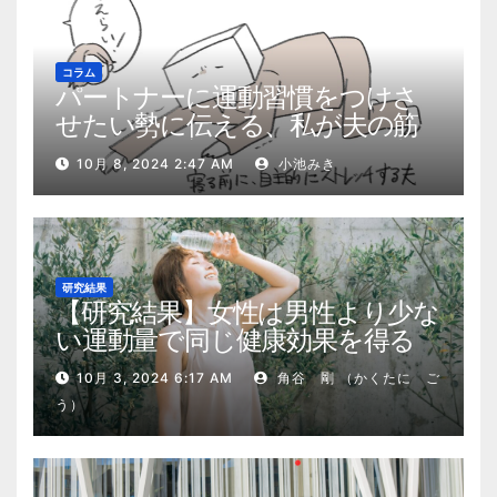
コラム
パートナーに運動習慣をつけさ
せたい勢に伝える、私が夫の筋
肉量を2kg増やした5ステップ
10月 8, 2024 2:47 AM
小池みき
研究結果
【研究結果】女性は男性より少な
い運動量で同じ健康効果を得る
10月 3, 2024 6:17 AM
角谷 剛 （かくたに ご
う）