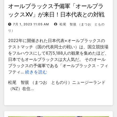
オールブラックス予備軍「オールブラ
ックスXV」が来日！日本代表との対戦
をより楽しむための見どころ
7月 1, 2023 11:05 AM
松尾 智規 （まつお ともの
り）
2022年に開催された日本代表×オールブラックスの
テストマッチ（国の代表同士の戦い）は、国立競技場
をフルハウスにして6万5,188人の観衆を集めたほど、
日本でもオールブラックスは大人気だ。 そのオール
ブラックスの予備軍である「オールブラックス・フィ
フティ...
続きを読む
松尾 智規 （まつお とものり）ニュージーランド
（NZ）在住…