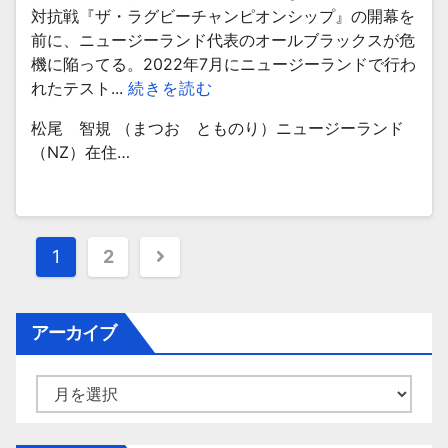
対抗戦『ザ・ラグビーチャンピオンシップ』の開幕を
前に、ニュージーランド代表のオールブラックスが危
機に陥ってる。2022年7月にニュージーランドで行わ
れたテスト...
続きを読む
松尾 智規 （まつお とものり）ニュージーランド
（NZ）在住…
投
1
2
稿
ナ
アーカイブ
ビ
ア
ゲ
ー
カ
ー