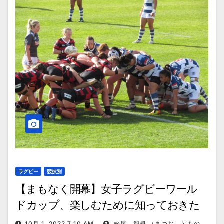
ラグビー
競技別
【まもなく開幕】女子ラグビーワール
ドカップ、楽しむために知っておきた
いポイント
10月 1, 2022 7:10 AM
松尾 智規 （まつお ともの