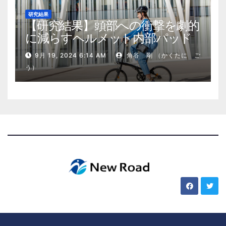
研究結果
【研究結果】頭部への衝撃を劇的
に減らすヘルメット内部パッド
9月 19, 2024 6:14 AM
角谷 剛 （かくたに ご
う）