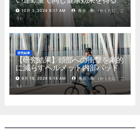
10月 3, 2024 6:17 AM
角谷 剛 （かくたに ご
う）
研究結果
【研究結果】頭部への衝撃を劇的
に減らすヘルメット内部パッド
9月 19, 2024 6:14 AM
角谷 剛 （かくたに ご
う）