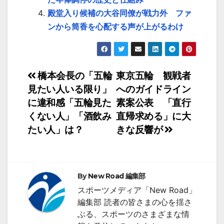
殿堂入り候補の大谷同僚が戦力外 ファ
ンから筒香を心配する声が上がるわけ
投
橋本会長の「五輪
東京五輪 観戦者
見たい人いる限り」
へのガイドライン
稿
に違和感「五輪見た
素案公表 「直行
ナ
くない人」「酒飲み
直帰求める」に大
たい人」は？
きな反響が
ビ
ゲ
ー
By
New Road 編集部
シ
スポーツメディア「New Road」
編集部 読者の皆さまの心を揺さ
ョ
ぶる、スポーツのさまざまな情