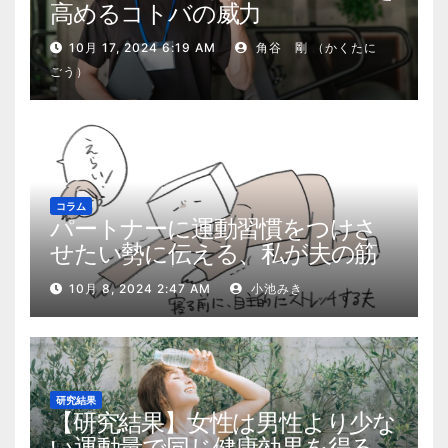
高めるコトバの威力
10月 17, 2024 6:19 AM
角谷 剛 （かくたに
ごう）
コラム
パートナーに運動習慣をつけさ
せたい勢に伝える、私が夫の筋
肉量を2kg増やした5ステップ
10月 8, 2024 2:47 AM
小池みき
研究結果
【研究結果】女性は男性より少な
い運動量で同じ健康効果を得る