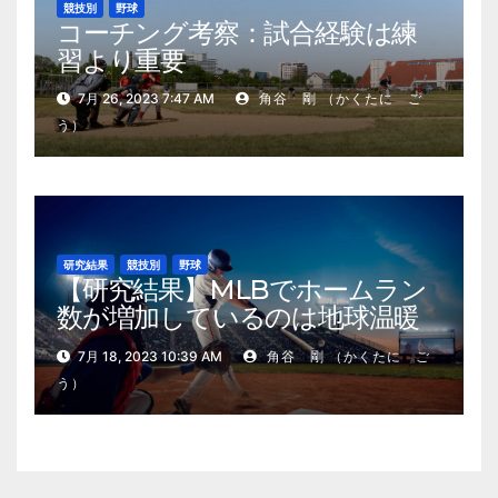
競技別
野球
コーチング考察：試合経験は練
習より重要
7月 26, 2023 7:47 AM
角谷 剛 （かくたに ご
う）
研究結果
競技別
野球
【研究結果】MLBでホームラン
数が増加しているのは地球温暖
化が原因？
7月 18, 2023 10:39 AM
角谷 剛 （かくたに ご
う）