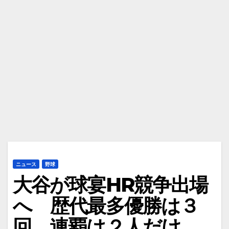
ニュース
野球
大谷が球宴HR競争出場
へ 歴代最多優勝は３
回 連覇は２人だけ