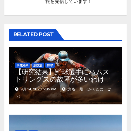
ン
報を発信しています！
RELATED POST
研究結果
競技別
野球
【研究結果】野球選手にハムス
トリングスの故障が多いわけ
9月 14, 2023 5:05 PM
角谷 剛 （かくたに ご
う）