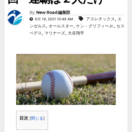
By
New Road 編集部
,
アスレチックス
エ
6月 19, 2021 10:48 AM
,
,
,
ンゼルス
オールスター
ケン・グリフィーJr.
セス
,
,
ペデス
マリナーズ
大谷翔平
目次
[
閉じる
]