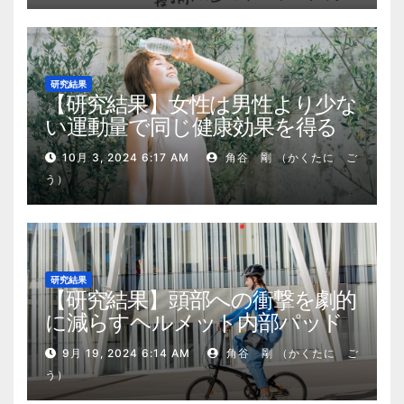
研究結果
【研究結果】女性は男性より少な
い運動量で同じ健康効果を得る
10月 3, 2024 6:17 AM
角谷 剛 （かくたに ご
う）
研究結果
【研究結果】頭部への衝撃を劇的
に減らすヘルメット内部パッド
9月 19, 2024 6:14 AM
角谷 剛 （かくたに ご
う）