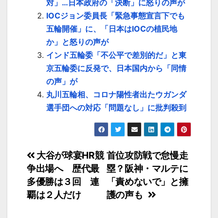
対」…日本政府の「決断」に怒りの声が
IOCジョン委員長「緊急事態宣言下でも
五輪開催」に、「日本はIOCの植民地
か」と怒りの声が
インド五輪委「不公平で差別的だ」と東
京五輪委に反発で、日本国内から「同情
の声」が
丸川五輪相、コロナ陽性者出たウガンダ
選手団への対応「問題なし」に批判殺到
投
大谷が球宴HR競
首位攻防戦で怠慢走
争出場へ 歴代最
塁？阪神・マルテに
稿
多優勝は３回 連
「責めないで」と擁
ナ
覇は２人だけ
護の声も
ビ