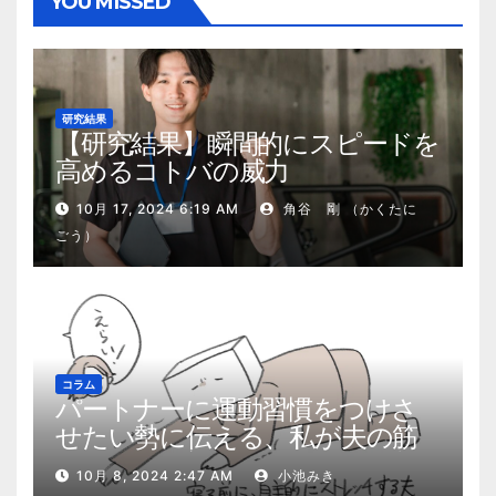
YOU MISSED
研究結果
【研究結果】瞬間的にスピードを
高めるコトバの威力
10月 17, 2024 6:19 AM
角谷 剛 （かくたに
ごう）
コラム
パートナーに運動習慣をつけさ
せたい勢に伝える、私が夫の筋
肉量を2kg増やした5ステップ
10月 8, 2024 2:47 AM
小池みき