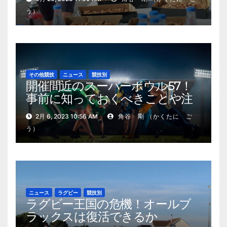
う）
その他競技
ニュース
競技別
開催間近のスーパーボウル57！
事前に知っておくべきことや注
目選手
2月 6, 2023 10:56 AM
角谷 剛 （かくたに ご
う）
ニュース
ラグビー
競技別
ラグビー王国の危機！オールブ
ラックスは復活できるか