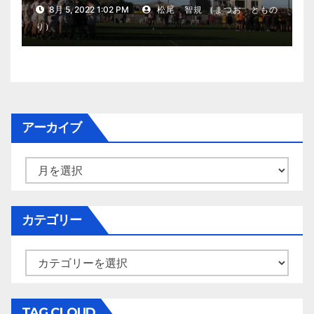
8月 5, 2022 1:02 PM
松尾 智規 （まつお ともの
り）
アーカイブ
ア
ー
カ
イ
カテゴリー
ブ
カ
テ
ゴ
リ
TAG CLOUD