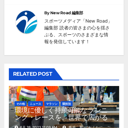
ゲ
By
New Road 編集部
ー
スポーツメディア「New Road」
シ
編集部 読者の皆さまの心を揺さ
ぶる、スポーツのさまざまな情
ョ
報を発信しています！
ン
RELATED POST
その他
ニュース
マラソン
競技別
環境に優しく持続可能なランニ
ング・レースを。世界で広がる
試み
6月 26, 2023 11:09 AM
角谷 剛 （かくたに ご