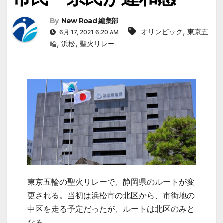
By
New Road 編集部
,
オリンピック
東京五
6月 17, 2021 6:20 AM
,
,
輪
浜松
聖火リレー
東京五輪の聖火リレーで、静岡県のルートが変
更される。当初は浜松市の北区から、市街地の
中区を走る予定だったが、ルートは北区のみと
なる。