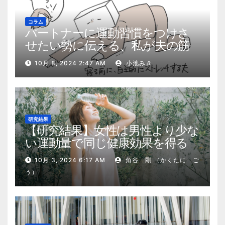
コラム
パートナーに運動習慣をつけさ
せたい勢に伝える、私が夫の筋
肉量を2kg増やした5ステップ
10月 8, 2024 2:47 AM
小池みき
研究結果
【研究結果】女性は男性より少な
い運動量で同じ健康効果を得る
10月 3, 2024 6:17 AM
角谷 剛 （かくたに ご
う）