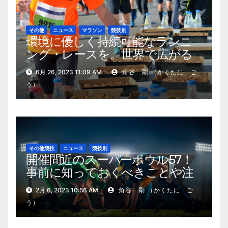
その他
ニュース
マラソン
競技別
環境に優しく持続可能なランニ
ング・レースを。世界で広がる
試み
6月 26, 2023 11:09 AM
角谷 剛 （かくたに ご
う）
その他競技
ニュース
競技別
開催間近のスーパーボウル57！
事前に知っておくべきことや注
目選手
2月 6, 2023 10:56 AM
角谷 剛 （かくたに ご
う）