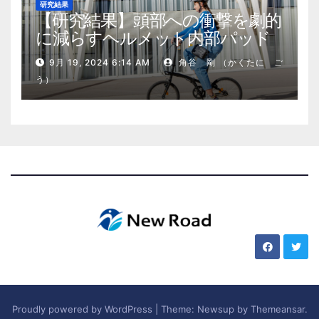
研究結果
【研究結果】頭部への衝撃を劇的
に減らすヘルメット内部パッド
9月 19, 2024 6:14 AM
角谷 剛 （かくたに ご
う）
Proudly powered by WordPress
|
Theme: Newsup by
Themeansar
.