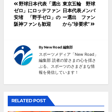
投
野球日本代表「選出
東京五輪 野球
ゼロ」にロッテファン
日本代表メンバ
稿
安堵 「野手ゼロ」の
ー選出 ファン
ナ
阪神ファンも歓迎
から“珍要求”
ビ
ゲ
By
New Road 編集部
ー
スポーツメディア「New Road」
シ
編集部 読者の皆さまの心を揺さ
ぶる、スポーツのさまざまな情
ョ
報を発信しています！
ン
RELATED POST