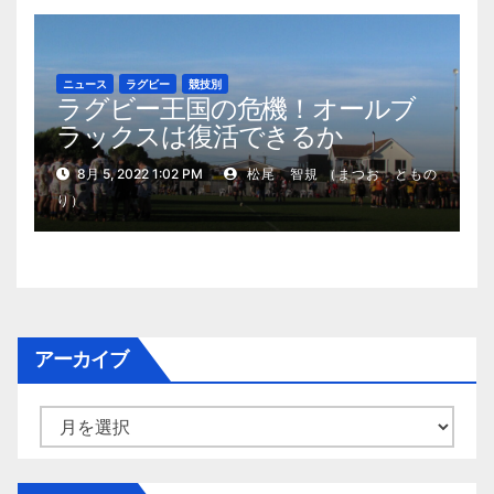
ニュース
ラグビー
競技別
ラグビー王国の危機！オールブ
ラックスは復活できるか
8月 5, 2022 1:02 PM
松尾 智規 （まつお ともの
り）
アーカイブ
ア
ー
カ