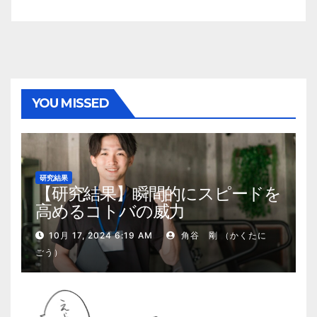
YOU MISSED
研究結果
【研究結果】瞬間的にスピードを
高めるコトバの威力
10月 17, 2024 6:19 AM
角谷 剛 （かくたに
ごう）