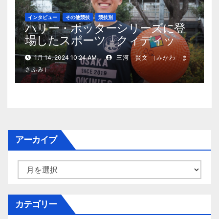
インタビュー
その他競技
競技別
ハリー・ポッターシリーズに登
場したスポーツ「クィディッ
チ」が現実に！未経験からでも
1月 14, 2024 10:24 AM
三河 賢文 （みかわ ま
日本代表を目指せる競技の魅力
さふみ）
（OSAKA OOKINIES）
アーカイブ
ア
ー
カ
イ
カテゴリー
ブ