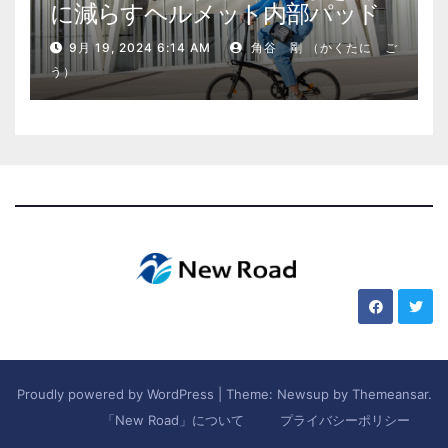
に減らすヘルメット内部パッド
9月 19, 2024 6:14 AM
角谷 剛 （かくたに ご
う）
Proudly powered by WordPress
|
Theme: Newsup by
Themeansar
.
「New Road」について
プライバシーポリシー