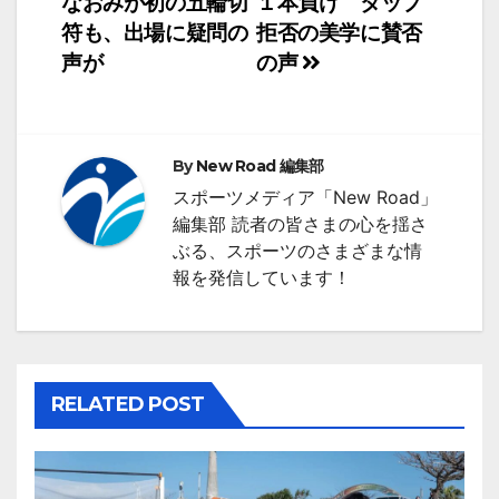
なおみが初の五輪切
１本負け タップ
稿
符も、出場に疑問の
拒否の美学に賛否
ナ
声が
の声
ビ
ゲ
By
New Road 編集部
ー
スポーツメディア「New Road」
シ
編集部 読者の皆さまの心を揺さ
ぶる、スポーツのさまざまな情
ョ
報を発信しています！
ン
RELATED POST