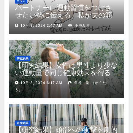
コラム
パートナーに運動習慣をつけさ
せたい勢に伝える、私が夫の筋
肉量を2kg増やした5ステップ
10月 8, 2024 2:47 AM
小池みき
研究結果
【研究結果】女性は男性より少な
い運動量で同じ健康効果を得る
10月 3, 2024 6:17 AM
角谷 剛 （かくたに ご
う）
研究結果
【研究結果】頭部への衝撃を劇的