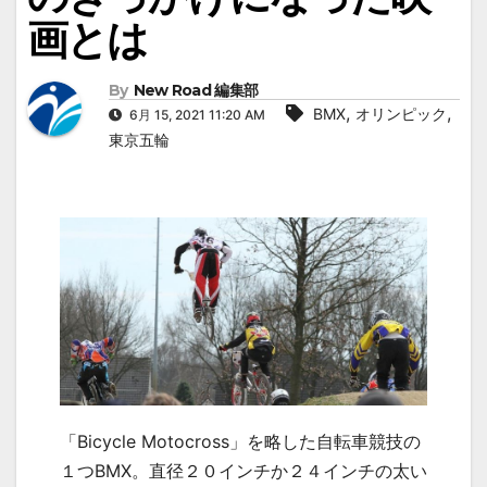
画とは
By
New Road 編集部
,
,
BMX
オリンピック
6月 15, 2021 11:20 AM
東京五輪
「
Bicycle Motocross
」を略した自転車競技の
１つ
BMX
。直径２０インチか２４インチの太い