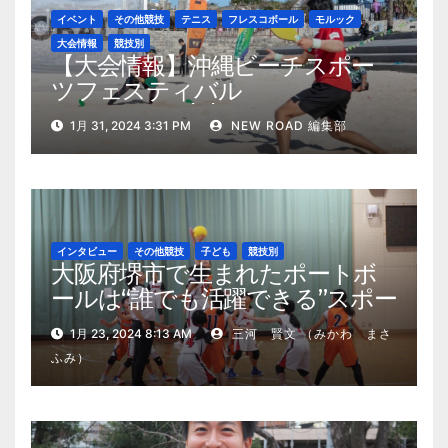
イベント
その他競技
テニス
フレスコボール
モルック
大会情報
競技別
【大会情報】沖縄ビーチスポー
ツフェスティバル
2024（2024/2/10・11開催）
1月 31, 2024 3:31 PM
NEW ROAD 編集部
インタビュー
その他競技
子ども
競技別
大阪府堺市で生まれたポートボ
ールは“誰でも活躍できる”スポー
ツ
1月 23, 2024 8:13 AM
三河 賢文 （みかわ まさ
ふみ）