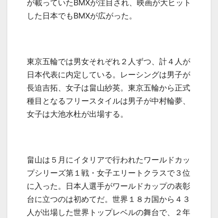
が載っていた
BMX
が注目され、映画が大ヒット
した日本でも
BMX
が広がった。
東京五輪では男女それぞれ２人ずつ、計４人が
日本代表に内定している。レーシングは男子が
長迫吉拓、女子は畠山紗英。東京五輪から正式
種目となるフリースタイルは男子が中村輪夢、
女子は大池水杜が出場する。
畠山は５月にイタリアで行われたワールドカッ
プシリーズ第１戦・女子エリートクラスで３位
に入った。日本人選手がワールドカップの表彰
台に立つのは初めてだ。世界１８カ国から４３
人が出場した世界トップレベルの舞台で、２年