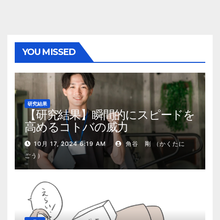
YOU MISSED
研究結果
【研究結果】瞬間的にスピードを
高めるコトバの威力
10月 17, 2024 6:19 AM
角谷 剛 （かくたに
ごう）