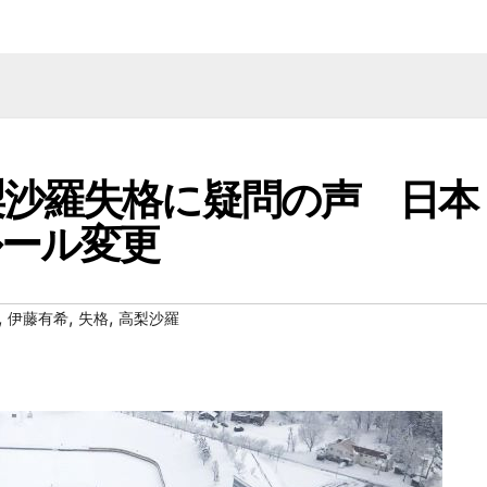
梨沙羅失格に疑問の声 日本
ルール変更
,
,
,
伊藤有希
失格
高梨沙羅