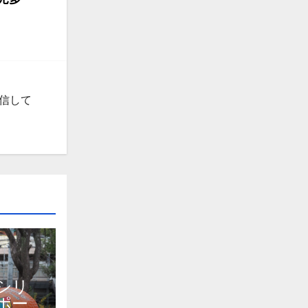
発信して
シリ
ポー