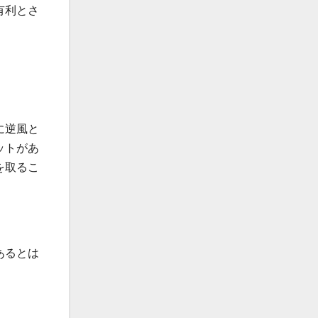
有利とさ
に逆風と
ットがあ
を取るこ
あるとは