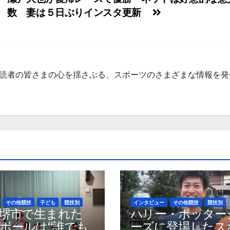
数 妻は５日ぶりインスタ更新
集部 読者の皆さまの心を揺さぶる、スポーツのさまざまな情報を
その他競技
子ども
競技別
インタビュー
その他競技
競技別
堺市で生まれた
ハリー・ポッター
ボールは“誰でも
ーズに登場したス