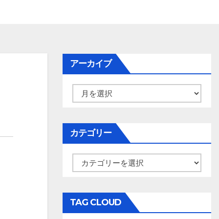
アーカイブ
ア
ー
カ
イ
カテゴリー
ブ
カ
テ
ゴ
リ
TAG CLOUD
ー