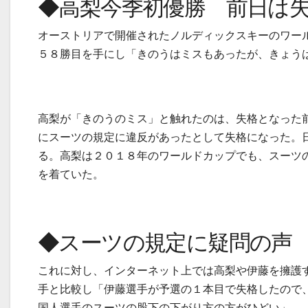
◆高梨今季初優勝 前日は
オーストリアで開催されたノルディックスキーのワー
５８勝目を手にし「きのうはミスもあったが、きょう
高梨が「きのうのミス」と触れたのは、失格となった
にスーツの規定に違反があったとして失格になった。
る。高梨は２０１８年のワールドカップでも、スーツ
を着ていた。
◆スーツの規定に疑問の声
これに対し、インターネット上では高梨や伊藤を擁護
手と比較し「伊藤選手が予選の１本目で失格したので
国人選手のスーツの股下の下がり方の方がひどい」、