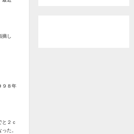
指摘し
。
９９８年
。
でと２ｃ
なった。