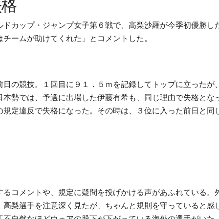
失格
ルドカップ・ジャンプ女子第６戦で、高梨沙羅が今季初優勝し
はチームが助けてくれた」とコメントした。
前日の競技。１回目に９１．５ｍを記録してトップに立ったが
日本勢では、予選に出場した伊藤有希も、同じ理由で失格とな
の規定違反で失格になった。その時は、３位に入った前日と同
するコメントや、規定に疑問を投げかける声があふれている。
、高梨選手を注意深く見たが、ちゃんと規則を守っていると感
「不自然なほどウェアの股下が下がっている海外の選手がいた