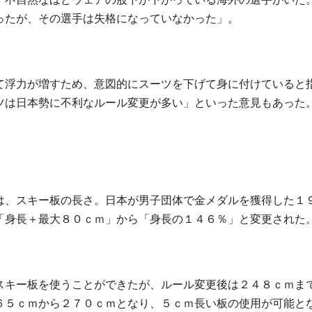
ったが、その選手は失格になっていなかった」。
て浮力が増すため、意図的にスーツを下げて身に付けていると
ツは日本勢に不利なルール変更が多い」といった意見もあった
は、スキー板の長さ。日本が男子団体で金メダルを獲得した１
「身長＋最大８０ｃｍ」から「身長の１４６％」と変更された
スキー板を使うことができたが、ルール変更後は２４８ｃｍま
６５ｃｍから２７０ｃｍとなり、５ｃｍ長い板の使用が可能と