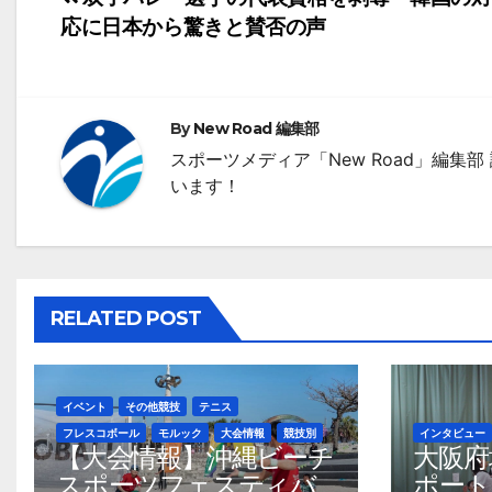
投
応に日本から驚きと賛否の声
稿
ナ
ビ
By
New Road 編集部
ゲ
スポーツメディア「New Road」編
います！
ー
シ
ョ
RELATED POST
ン
イベント
その他競技
テニス
フレスコボール
モルック
大会情報
競技別
インタビュー
【大会情報】沖縄ビーチ
大阪府
スポーツフェスティバ
ポート