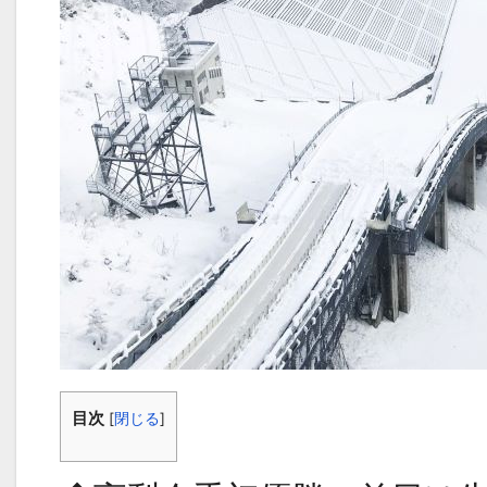
目次
[
閉じる
]