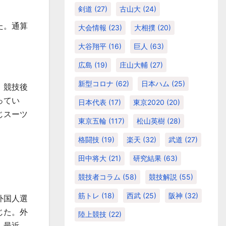
剣道
(27)
古山大
(24)
た。通算
大会情報
(23)
大相撲
(20)
大谷翔平
(16)
巨人
(63)
広島
(19)
庄山大輔
(27)
新型コロナ
(62)
日本ハム
(25)
、競技後
ってい
日本代表
(17)
東京2020
(20)
じスーツ
東京五輪
(117)
松山英樹
(28)
格闘技
(19)
楽天
(32)
武道
(27)
田中将大
(21)
研究結果
(63)
競技者コラム
(58)
競技解説
(55)
筋トレ
(18)
西武
(25)
阪神
(32)
外国人選
じた。外
陸上競技
(22)
。最近