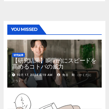
YOU MISSED
研究結果
【研究結果】瞬間的にスピードを
高めるコトバの威力
10月 17, 2024 6:19 AM
角谷 剛 （かくたに
ごう）