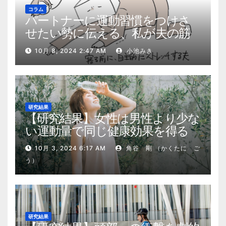
コラム
パートナーに運動習慣をつけさ
せたい勢に伝える、私が夫の筋
肉量を2kg増やした5ステップ
10月 8, 2024 2:47 AM
小池みき
研究結果
【研究結果】女性は男性より少な
い運動量で同じ健康効果を得る
10月 3, 2024 6:17 AM
角谷 剛 （かくたに ご
う）
研究結果