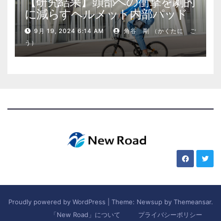
【研究結果】頭部への衝撃を劇的
に減らすヘルメット内部パッド
9月 19, 2024 6:14 AM
角谷 剛 （かくたに ご
う）
Proudly powered by WordPress
|
Theme: Newsup by
Themeansar
.
「New Road」について
プライバシーポリシー