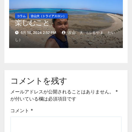
コラム
古山大（トライアスロン）
楽しむこと
5月 16, 2024 2:52 PM
古山 大 （ふるやま たい
し）
コメントを残す
メールアドレスが公開されることはありません。
*
が付いている欄は必須項目です
コメント
*