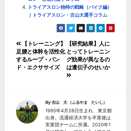
トライアスロン独特の戦略（バイク編）
｜トライアスロン・古山大選手コラム
投
【トレーニング】
【研究結果】人に
足腰と体幹を活性化
とってトレーニン
稿
するループ・バン
グ効果が異なるの
ナ
ド・エクササイズ
は遺伝子のせいか
ビ
ゲ
ー
By
古山 大 （ふるやま たいし）
シ
1995年4月28日生まれ、東京都
出身。流通経済大学を卒業後は
ョ
実業団チームに所属。2020年1