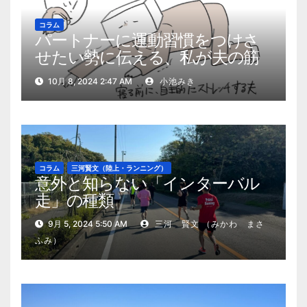
コラム
パートナーに運動習慣をつけさ
せたい勢に伝える、私が夫の筋
肉量を2kg増やした5ステップ
10月 8, 2024 2:47 AM
小池みき
コラム
三河賢文（陸上・ランニング）
意外と知らない「インターバル
走」の種類
9月 5, 2024 5:50 AM
三河 賢文 （みかわ まさ
ふみ）