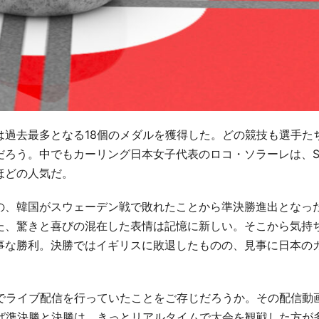
は過去最多となる18個のメダルを獲得した。どの競技も選手た
ろう。中でもカーリング日本女子代表のロコ・ソラーレは、S
ほどの人気だ。
の、韓国がスウェーデン戦で敗れたことから準決勝進出となっ
た、驚きと喜びの混在した表情は記憶に新しい。そこから気持
事な勝利。決勝ではイギリスに敗退したものの、見事に日本の
beでライブ配信を行っていたことをご存じだろうか。その配信動
例えば準決勝と決勝は、きっとリアルタイムで大会を観戦した方が