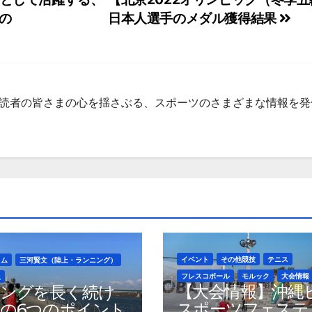
の
日本人選手のメダル獲得結果
集部 読者の皆さまの心を揺さぶる、スポーツのさまざまな情報を
イベント
その他競技
テニス
ラム
三河賢文（陸上・ランニング）
フレスコボール
モルック
大会情報
上
【大会情報】沖縄
ングを長く続け
スポーツフェステ
の6つのポイント