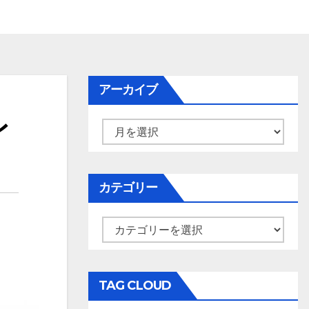
アーカイブ
レ
ア
ー
カ
イ
カテゴリー
ブ
カ
テ
ゴ
リ
TAG CLOUD
ー