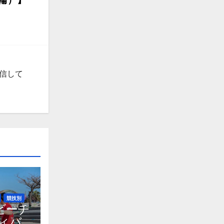
発信して
競技別
ビーチ
ィバ