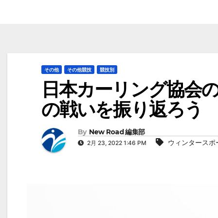
その他
その他競技
競技別
日本カーリング協会のY
の戦いを振り返ろう
By
New Road 編集部
ウィンタースポ
2月 23, 2022 1:46 PM