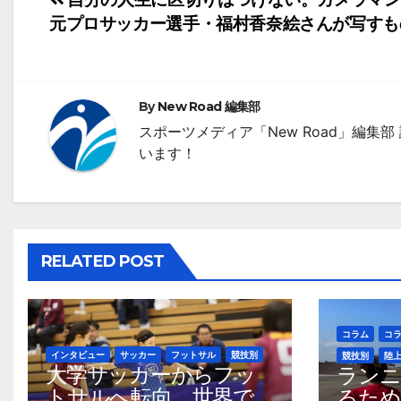
投
元プロサッカー選手・福村香奈絵さんが写すも
稿
ナ
ビ
By
New Road 編集部
ゲ
スポーツメディア「New Road」編
います！
ー
シ
ョ
RELATED POST
ン
コラム
コ
インタビュー
サッカー
フットサル
競技別
競技別
陸
大学サッカーからフッ
ランニ
トサルへ転向。世界で
るため