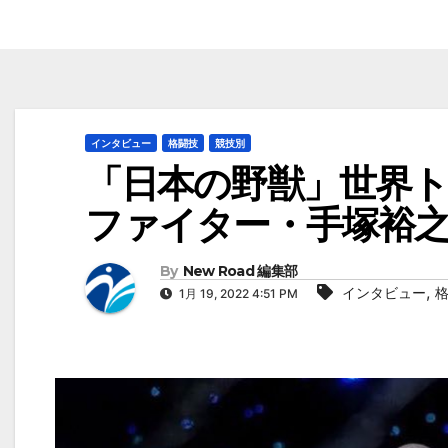
インタビュー
格闘技
競技別
「日本の野獣」世界
ファイター・手塚裕
By
New Road 編集部
,
インタビュー
1月 19, 2022 4:51 PM