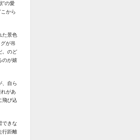
獣”の愛
どこから
れた景色
ッグが吊
だ。のど
るのが嬉
が、自ら
憧れがあ
に飛び込
習できな
走行距離