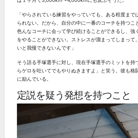
は１ヶ月で
3,000km
〜
4,000km
にも及ぶそうだ。
「やらされている練習をやっていても、ある程度まで
られない。だから、自分の中に一番のコーチを持つこ
色んなコーチに会って学び続けることができるし、強
をやることができない。ストレスが溜まってしまって
いと我慢できないんです」
そう語る手塚選手に対し、現在手塚選手のミットを持
らゲロを吐いてでもやりぬきますよ」と笑う。彼も格
に励んでいる。
定説を疑う発想を持つこと