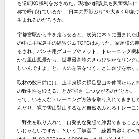
も逆転
KO
勝利をおさめた。現地の解説員も興奮気味に
称で呼ばれているが、“日本の野獣ぶり”を大きく印象
生まれるのだろうか。
宇都宮駅から車を走らせると、次第に木々に囲まれた
の中に手塚選手の練習ジム
TGFC
はあった。家屋横の
るされ、パンチ用グローブやミット、トレーニング機
かな里山風景から、世界最高峰のきらびやかなリング
しいんですよ」と、人の意表をつくことに喜びを示す
取材の数日前には、上半身裸の裸足登山を仲間たちと
の野生性を鍛えることが“強さ”につながるのだとか。
って、いろんなトレーニング方法を取り入れてきまし
んだり、裸で雪山登山するなど自然あふれるトレーニ
「野生を取り入れて、自発的な発想で練習できること
いじゃないですか」という手塚選手。練習内容もすべ