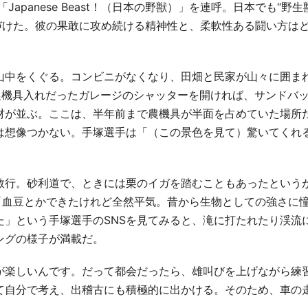
「
Japanese Beast
！（日本の野獣）」を連呼。日本でも“野生
づけた。彼の果敢に攻め続ける精神性と、柔軟性ある闘い方は
山中をくぐる。コンビニがなくなり、田畑と民家が山々に囲ま
農機具入れだったガレージのシャッターを開ければ、サンドバ
材が並ぶ。ここは、半年前まで農機具が半面を占めていた場所
は想像つかない。手塚選手は「（この景色を見て）驚いてくれ
。
敢行。砂利道で、ときには栗のイガを踏むこともあったという
「血豆とかできたけれど全然平気。昔から生物としての強さに
た」という手塚選手の
SNS
を見てみると、滝に打たれたり渓流
ングの様子が満載だ。
が楽しいんです。だって都会だったら、雄叫びを上げながら練
て自分で考え、出稽古にも積極的に出かける。そのため、車の