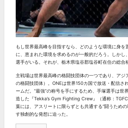
もし世界最高峰を目指すなら、どのような環境に身を
に、恵まれた環境を求めるのが一般的だろう。しかし、
選手がいる。それが、栃木県塩谷郡塩谷町在住の総合
主戦場は世界最高峰の格闘技団体の一つであり、アジ
の格闘技団体）。
ONE
は世界
150
カ国で放送・配信さ
ームだ。“最強”の称号を手にするため、手塚選手は世
造した『Tekka’s Gym Fighting Crew』
葉には、アスリートに限らずとも共通する“闘うための
す独創的な発想に迫った。