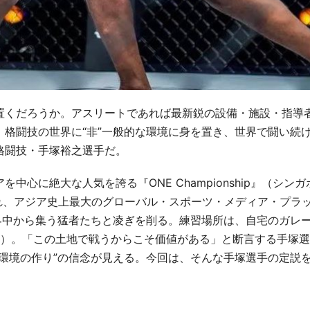
置くだろうか。アスリートであれば最新鋭の設備・施設・指導
格闘技の世界に“非”一般的な環境に身を置き、世界で闘い続
格闘技・手塚裕之選手だ。
アを中心に絶大な人気を誇る『
ONE Championship
』（シンガ
れ、アジア史上最大のグローバル・スポーツ・メディア・プラ
界中から集う猛者たちと凌ぎを削る。練習場所は、自宅のガレ
（通称：TGFC）。「この土地で戦うからこそ価値がある」と断言する手塚
環境の作り”の信念が見える。今回は、そんな手塚選手の定説