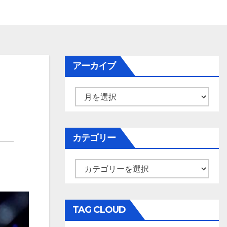
アーカイブ
ア
ー
カ
イ
カテゴリー
ブ
カ
テ
ゴ
リ
TAG CLOUD
ー