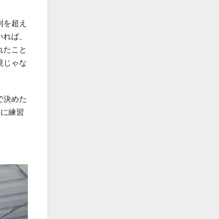
則を超え
いれば、
れたこと
境じゃな
で決めた
共に練習