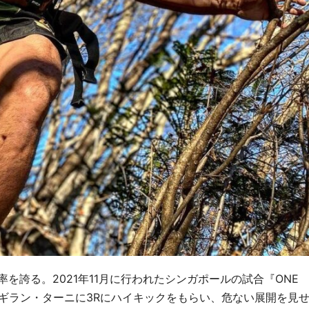
率を誇る。
2021
年
11
月に行われたシンガポールの試合『ONE
シアの強豪アギラン・ターニに3Rにハイキックをもらい、危ない展開を見