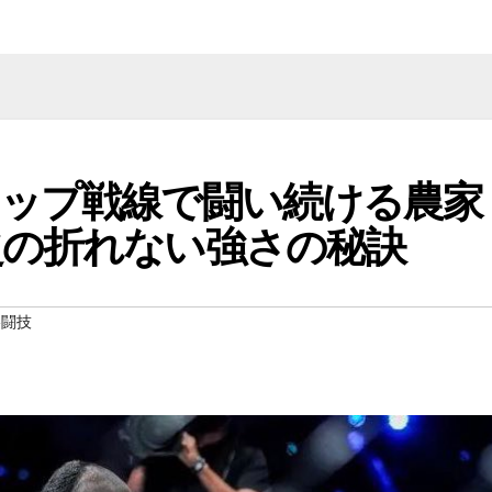
トップ戦線で闘い続ける農家
之の折れない強さの秘訣
格闘技