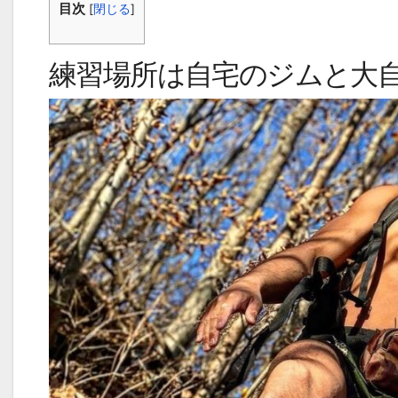
目次
[
閉じる
]
練習場所は自宅のジムと大