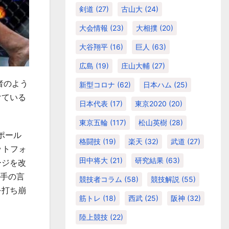
剣道
(27)
古山大
(24)
大会情報
(23)
大相撲
(20)
大谷翔平
(16)
巨人
(63)
広島
(19)
庄山大輔
(27)
者のよう
新型コロナ
(62)
日本ハム
(25)
けている
日本代表
(17)
東京2020
(20)
東京五輪
(117)
松山英樹
(28)
ポール
格闘技
(19)
楽天
(32)
武道
(27)
ットフォ
田中将大
(21)
研究結果
(63)
ージを改
選手の言
競技者コラム
(58)
競技解説
(55)
を打ち崩
筋トレ
(18)
西武
(25)
阪神
(32)
陸上競技
(22)