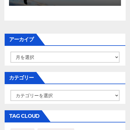
アーカイブ
ア
ー
カ
イ
カテゴリー
ブ
カ
テ
ゴ
リ
TAG CLOUD
ー