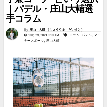
｜パデル・庄山大輔選
手コラム
By
庄山 大輔 （しょうやま だいすけ）
,
,
コラム
パデル
マイ
10月 29, 2021 9:10 AM
,
ナースポーツ
庄山大輔