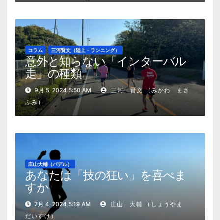
コラム
三河賢文（陸上・ランニング）
意外と知らない「インターバル
走」の種類
9月 5, 2024 5:50 AM
三河 賢文 （みかわ まさ
ふみ）
庄山大輔（パデル）
あなたは「技の狂い」を喜べま
すか
7月 4, 2024 5:19 AM
庄山 大輔 （しょうやま
だいすけ）