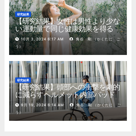
研究結果
【研究結果】女性は男性より少な
い運動量で同じ健康効果を得る
10月 3, 2024 6:17 AM
角谷 剛 （かくたに ご
う）
研究結果
【研究結果】頭部への衝撃を劇的
に減らすヘルメット内部パッド
9月 19, 2024 6:14 AM
角谷 剛 （かくたに ご
う）