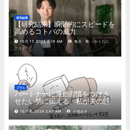
研究結果
【研究結果】瞬間的にスピードを
高めるコトバの威力
10月 17, 2024 6:19 AM
角谷 剛 （かくたに
ごう）
コラム
パートナーに運動習慣をつけさ
せたい勢に伝える、私が夫の筋
肉量を2kg増やした5ステップ
10月 8, 2024 2:47 AM
小池みき