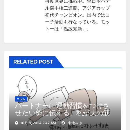
再度世界に挑戦中。全日本パデ
ン
ル選手権二連覇、アジアカップ
初代チャンピオン。国内ではコ
ーチ活動も行なっている。モッ
トーは「温故知新」。
RELATED POST
コラム
パートナーに運動習慣をつけさ
せたい勢に伝える、私が夫の筋
肉量を2kg増やした5ステップ
10月 8, 2024 2:47 AM
小池みき