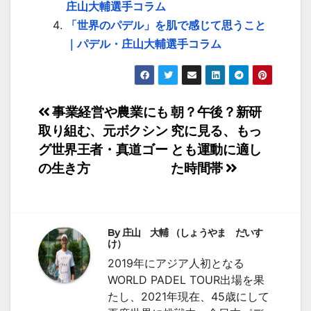
庄山大輔選手コラム
「世界のパデル」を肌で感じて思うこと
｜パデル・庄山大輔選手コラム
投
事業経営や農業にも
朝？午後？新研
取り組む、元ボクシン
究に見る、もっ
稿
グ世界王者・真道ゴー
とも運動に適し
ナ
の生き方
た時間帯
ビ
ゲ
By
庄山 大輔 （しょうやま だいす
ー
け）
2019年にアジア人初となる
シ
WORLD PADEL TOUR出場を果
ョ
たし、2021年現在、45歳にして