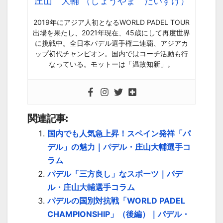
庄山 大輔 （しょうやま だいすけ）
2019年にアジア人初となるWORLD PADEL TOUR
出場を果たし、2021年現在、45歳にして再度世界
に挑戦中。全日本パデル選手権二連覇、アジアカ
ップ初代チャンピオン。国内ではコーチ活動も行
なっている。モットーは「温故知新」。
関連記事:
国内でも人気急上昇！スペイン発祥「パ
デル」の魅力｜パデル・庄山大輔選手コ
ラム
パデル「三方良し」なスポーツ｜パデ
ル・庄山大輔選手コラム
パデルの国別対抗戦「WORLD PADEL
CHAMPIONSHIP」（後編）｜パデル・