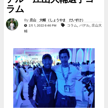
ラム
By
庄山 大輔 （しょうやま だいすけ）
,
,
コラム
パデル
庄山大
2月 1, 2022 6:46 PM
輔