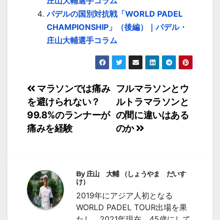
庄山大輔選手コラム
パデルの国別対抗戦「WORLD PADEL
CHAMPIONSHIP」（後編）｜パデル・
庄山大輔選手コラム
投
マラソンでは痛み
フルマラソンとウ
を避けられない？
ルトラマラソンと
稿
99.8%のランナーが
の間に違いはある
ナ
痛みを経験
のか
ビ
ゲ
By
庄山 大輔 （しょうやま だいす
ー
け）
2019年にアジア人初となる
シ
WORLD PADEL TOUR出場を果
たし、2021年現在、45歳にして