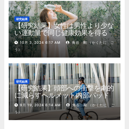
研究結果
【研究結果】女性は男性より少な
い運動量で同じ健康効果を得る
10月 3, 2024 6:17 AM
角谷 剛 （かくたに ご
う）
研究結果
【研究結果】頭部への衝撃を劇的
に減らすヘルメット内部パッド
9月 19, 2024 6:14 AM
角谷 剛 （かくたに ご
う）