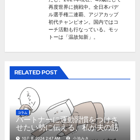
ョ
再度世界に挑戦中。全日本パデ
ン
ル選手権二連覇、アジアカップ
初代チャンピオン。国内ではコ
ーチ活動も行なっている。モッ
トーは「温故知新」。
RELATED POST
コラム
パートナーに運動習慣をつけさ
せたい勢に伝える、私が夫の筋
肉量を2kg増やした5ステップ
10月 8, 2024 2:47 AM
小池みき