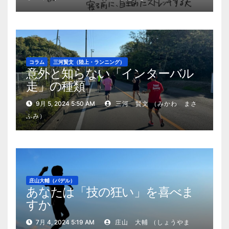
コラム
三河賢文（陸上・ランニング）
意外と知らない「インターバル
走」の種類
9月 5, 2024 5:50 AM
三河 賢文 （みかわ まさ
ふみ）
庄山大輔（パデル）
あなたは「技の狂い」を喜べま
すか
7月 4, 2024 5:19 AM
庄山 大輔 （しょうやま