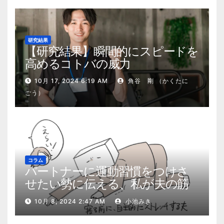
研究結果
【研究結果】瞬間的にスピードを
高めるコトバの威力
10月 17, 2024 6:19 AM
角谷 剛 （かくたに
ごう）
コラム
パートナーに運動習慣をつけさ
せたい勢に伝える、私が夫の筋
肉量を2kg増やした5ステップ
10月 8, 2024 2:47 AM
小池みき