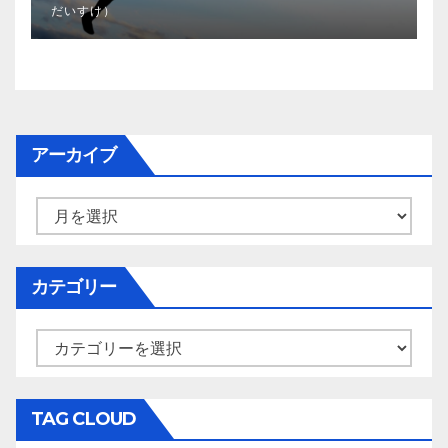
だいすけ）
アーカイブ
ア
ー
カ
イ
カテゴリー
ブ
カ
テ
ゴ
リ
TAG CLOUD
ー