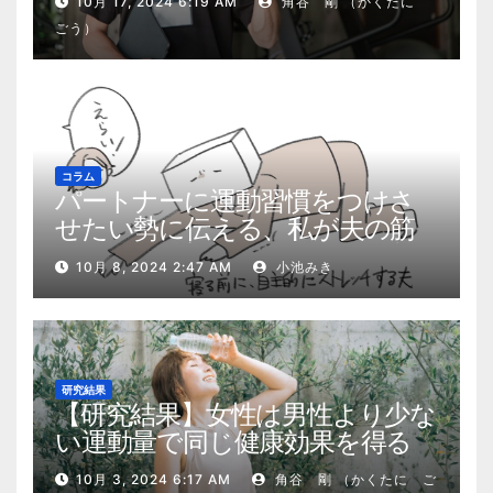
10月 17, 2024 6:19 AM
角谷 剛 （かくたに
ごう）
コラム
パートナーに運動習慣をつけさ
せたい勢に伝える、私が夫の筋
肉量を2kg増やした5ステップ
10月 8, 2024 2:47 AM
小池みき
研究結果
【研究結果】女性は男性より少な
い運動量で同じ健康効果を得る
10月 3, 2024 6:17 AM
角谷 剛 （かくたに ご