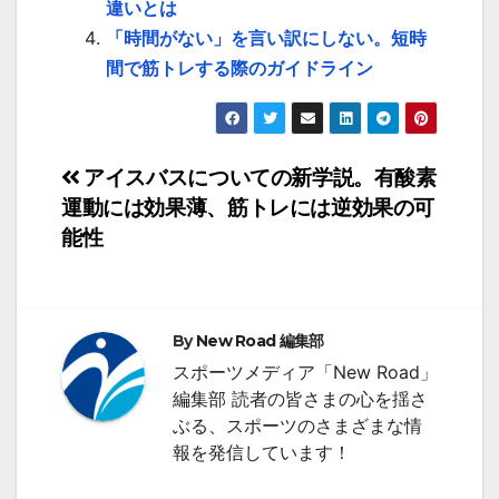
違いとは
「時間がない」を言い訳にしない。短時
間で筋トレする際のガイドライン
投
アイスバスについての新学説。有酸素
運動には効果薄、筋トレには逆効果の可
稿
能性
ナ
ビ
ゲ
By
New Road 編集部
スポーツメディア「New Road」
ー
編集部 読者の皆さまの心を揺さ
ぶる、スポーツのさまざまな情
シ
報を発信しています！
ョ