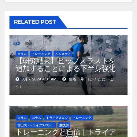
ン
RELATED POST
コラム
トレーニング
ヘルスケア
【研究結果】ヒップスラストを
追加することによる下半身強化
の効果
3月 7, 2024 4:01 AM
角谷 剛 （かくたに ご
う）
コラム
コラム
トライアスロン
トレーニング
古山大（トライアスロン）
競技別
トレーニングと自信｜トライア