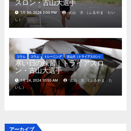
スロン・古山大選手
1月 30, 2024 2:00 PM
古山 大 （ふるやま たい
し）
コラム
コラム
トレーニング
古山大（トライアスロン）
寒い日の練習｜トライアスロ
ン・古山大選手
1月 24, 2024 10:55 AM
古山 大 （ふるやま た
いし）
アーカイブ