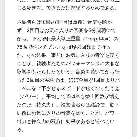
じる影響を、できるだけ排除するためである。
被験者らは実験の
1
回目は事前に音楽を聴か
ず、
2
回目はお気に入りの音楽を
3
分間聴いて
から、それぞれ最大挙上重量（
1-rep Max
）の
75
％でベンチプレスを限界の回数まで行っ
た。その結果、事前にお気に入りの音楽を聴く
ことが、被験者たちのパフォーマンスに大きな
影響をもたらしたという。音楽を聴いてから行
った
2
回目の実験では、ほぼ全員が
1
回目よりバ
ーベルを上下させるスピードが速くなったうえ
（パワー）、平均して
15.4
％も挙上回数が増え
たのだ（持久力）。論文著者らは結論で、筋ト
レ前にお気に入りの音楽を聴くことが、パワー
出力と持久力の双方に効果があると述べてい
る。