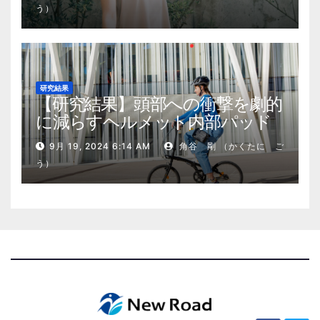
う）
研究結果
【研究結果】頭部への衝撃を劇的
に減らすヘルメット内部パッド
9月 19, 2024 6:14 AM
角谷 剛 （かくたに ご
う）