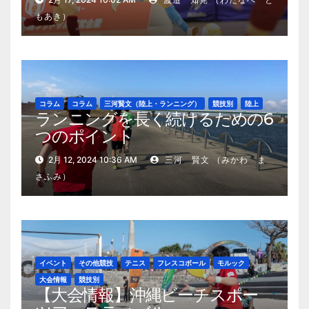
もあき）
コラム
コラム
三河賢文（陸上・ランニング）
競技別
陸上
ランニングを長く続けるための6
つのポイント
2月 12, 2024 10:36 AM
三河 賢文 （みかわ ま
さふみ）
イベント
その他競技
テニス
フレスコボール
モルック
大会情報
競技別
【大会情報】沖縄ビーチスポー