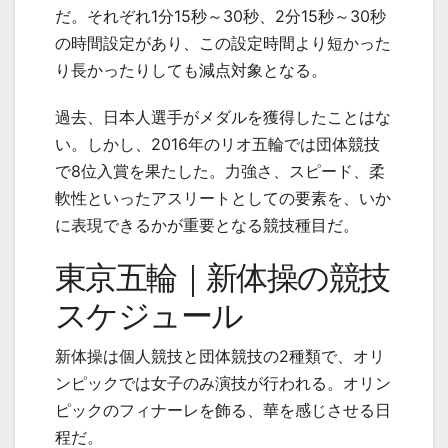
だ。それぞれ
1
分
15
秒～
30
秒、
2
分
15
秒～
30
秒
の時間設定があり、この設定時間より短かった
り長かったりしても減点対象となる。
過去、日本人選手がメダルを獲得したことはな
い。しかし、
2016
年のリオ五輪では団体競技
で
8
位入賞を果たした。力強さ、スピード、柔
軟性といったアスリートとしての要素を、いか
に表現できるかが重要となる競技種目だ。
東京五輪｜新体操の競技
スケジュール
新体操は個人競技と団体競技の
2
種類で、オリ
ンピックでは女子のみ演技が行われる。オリン
ピックのフィナーレを飾る、華を感じさせる日
程だ。