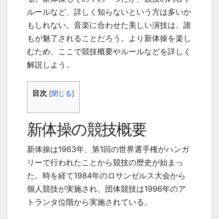
ルールなど、詳しく知らないという方は多いか
もしれない。音楽に合わせた美しい演技は、誰
もが魅了されることだろう。より新体操を楽し
むため、ここで競技概要やルールなどを詳しく
解説しよう。
目次
[
閉じる
]
新体操の競技概要
新体操は
1963
年、第
1
回の世界選手権がハンガ
リーで行われたことから競技の歴史が始まっ
た。時を経て
1984
年のロサンゼルス大会から
個人競技が実施され、団体競技は
1996
年のア
トランタ位階から実施されている。