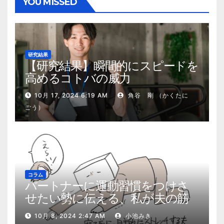
YOU MISSED
研究結果
【研究結果】瞬間的にスピードを
高めるコトバの威力
10月 17, 2024 6:19 AM
角谷 剛 （かくたに
ごう）
コラム
パートナーに運動習慣をつけさ
せたい勢に伝える、私が夫の筋
肉量を2kg増やした5ステップ
10月 8, 2024 2:47 AM
小池みき