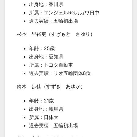
出身地：香川県
所属：エンジェル
RG
カガワ日中
過去実績：五輪初出場
杉本 早裕吏（すぎもと さゆり）
年齢：
25
歳
出身地：愛知県
所属：トヨタ自動車
過去実績：リオ五輪団体
8
位
鈴木 歩佳（すずき あゆか）
年齢：
21
歳
出身地：岐阜県
所属：日体大
過去実績：五輪初出場