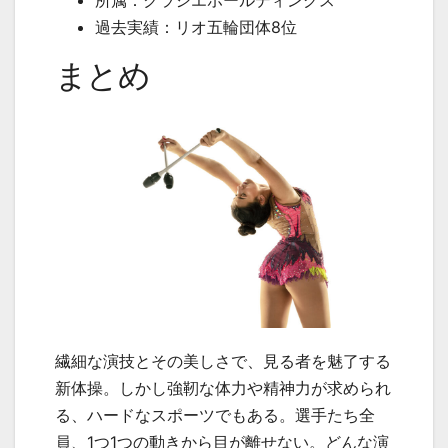
過去実績：リオ五輪団体
8
位
まとめ
繊細な演技とその美しさで、見る者を魅了する
新体操。しかし強靭な体力や精神力が求められ
る、ハードなスポーツでもある。選手たち全
員、
1
つ
1
つの動きから目が離せない。どんな演