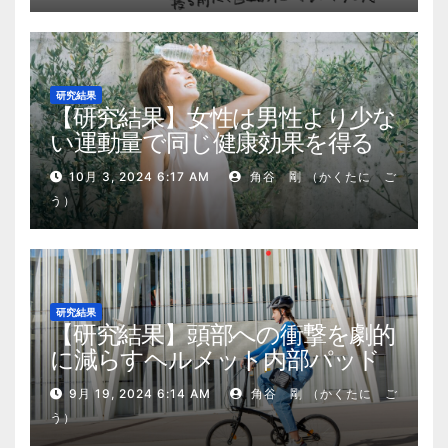
研究結果
【研究結果】女性は男性より少な
い運動量で同じ健康効果を得る
10月 3, 2024 6:17 AM
角谷 剛 （かくたに ご
う）
研究結果
【研究結果】頭部への衝撃を劇的
に減らすヘルメット内部パッド
9月 19, 2024 6:14 AM
角谷 剛 （かくたに ご
う）