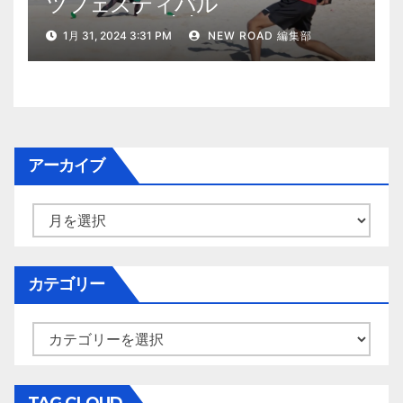
ツフェスティバル
2024（2024/2/10・11開催）
1月 31, 2024 3:31 PM
NEW ROAD 編集部
アーカイブ
ア
ー
カ
イ
カテゴリー
ブ
カ
テ
ゴ
リ
TAG CLOUD