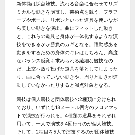
新体操は採点競技。流れる音楽に合わせてリズ
ミカルな動きを演技し、芸術点を競う。フラフ
ープやボール、リボンといった道具を使いなが
ら美しい動きを演出。曲にフィットした動き
と、これらの道具と身体が一体化するような演
技をできるかが勝負のカギとなる。躍動感ある
動きをするための身体のキレはもちろん、高度
なバランス感覚も求められる繊細な競技なの
だ。上空へ放り投げた道具を落としてしまった
り、曲に合っていない動きや、周りと動きが連
動していなかったりすると減点対象となる。
競技は個人競技と団体競技の
2
種類に分けられ
ており、いずれも
13
メートル四方のフロアマッ
トで演技が行われる。
4
種類の道具をそれぞれ
用いて、一人で演技を
4
回行うのが個人競技。
そして、
2
種目を
5
人で演技するのが団体競技