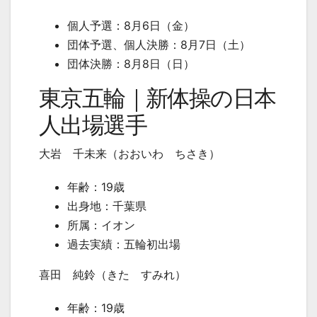
個人予選：
8
月
6
日（金）
団体予選、個人決勝：
8
月
7
日（土）
団体決勝：
8
月
8
日（日）
東京五輪｜新体操の日本
人出場選手
大岩 千未来（おおいわ ちさき）
年齢：
19
歳
出身地：千葉県
所属：イオン
過去実績：五輪初出場
喜田 純鈴（きた すみれ）
年齢：
19
歳