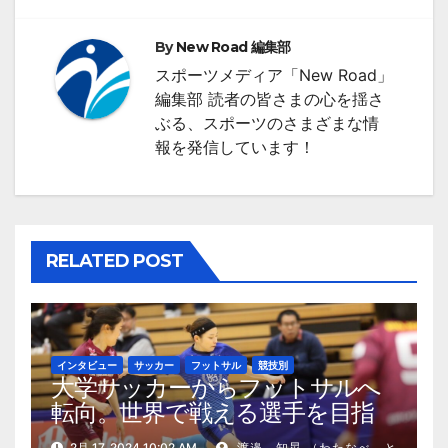
ゲ
By
New Road 編集部
ー
スポーツメディア「New Road」
シ
編集部 読者の皆さまの心を揺さ
ぶる、スポーツのさまざまな情
ョ
報を発信しています！
ン
RELATED POST
インタビュー
サッカー
フットサル
競技別
大学サッカーからフットサルへ
転向。世界で戦える選手を目指
す、松木里緒選手の現在地
2月 17, 2024 10:02 AM
渡邉 知晃 （わたなべ と