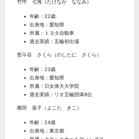
竹中 七海（たけなか ななみ）
年齢：
22
歳
出身地：愛知県
所属：トヨタ自動車
過去実績：五輪初出場
熨斗谷 さくら（のしたに さくら）
年齢：
23
歳
出身地：愛知県
所属：日女体大大学院
過去実績：リオ五輪団体
8
位
横田 葵子（よこた きこ）
年齢：
24
歳
出身地：東京都
所属：クラシエホールディングス