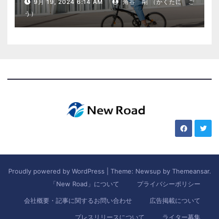
9月 19, 2024 6:14 AM
角谷 剛 （かくたに ご
う）
Proudly powered by WordPress
|
Theme: Newsup by
Themeansar
.
「New Road」について
プライバシーポリシー
会社概要・記事に関するお問い合わせ
広告掲載について
プレスリリースについて
ライター募集