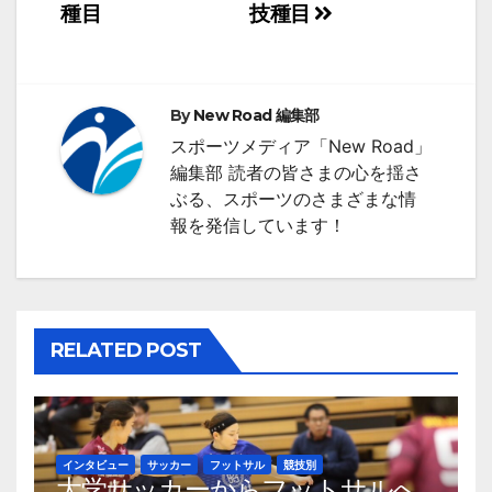
ナ
種目
技種目
ビ
ゲ
By
New Road 編集部
ー
スポーツメディア「New Road」
シ
編集部 読者の皆さまの心を揺さ
ぶる、スポーツのさまざまな情
ョ
報を発信しています！
ン
RELATED POST
インタビュー
サッカー
フットサル
競技別
大学サッカーからフットサルへ