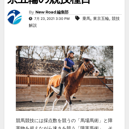
By
New Road 編集部
,
,
乗馬
東京五輪
競技
7月 23, 2021 3:30 PM
解説
競馬競技には採点数を競うの「馬場馬術」と障
害物を超えながら速さを競う「障害馬術」、そ