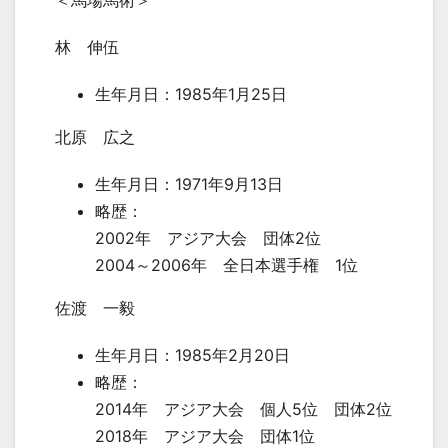
林 伸伍
生年月日：
1985
年
1
月
25
日
北原 広之
生年月日：
1971
年
9
月
13
日
略歴：
2002
年 アジア大会 団体
2
位
2004
～
2006
年 全日本選手権
1
位
佐渡 一毅
生年月日：
1985
年
2
月
20
日
略歴：
2014
年 アジア大会 個人
5
位 団体
2
位
2018
年 アジア大会 団体
1
位