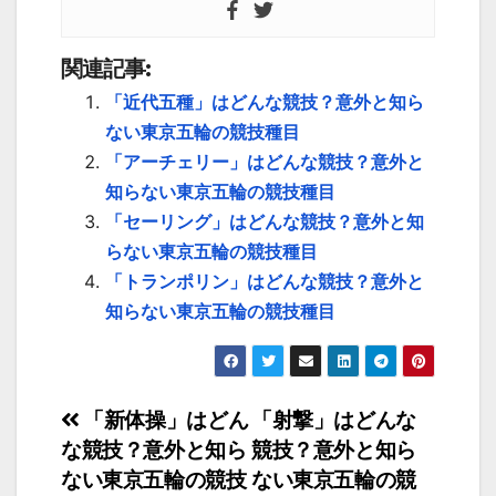
関連記事:
「近代五種」はどんな競技？意外と知ら
ない東京五輪の競技種目
「アーチェリー」はどんな競技？意外と
知らない東京五輪の競技種目
「セーリング」はどんな競技？意外と知
らない東京五輪の競技種目
「トランポリン」はどんな競技？意外と
知らない東京五輪の競技種目
投
「新体操」はどん
「射撃」はどんな
な競技？意外と知ら
競技？意外と知ら
稿
ない東京五輪の競技
ない東京五輪の競