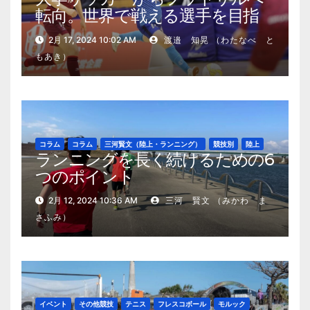
転向。世界で戦える選手を目指
す、松木里緒選手の現在地
2月 17, 2024 10:02 AM
渡邉 知晃 （わたなべ と
もあき）
コラム
コラム
三河賢文（陸上・ランニング）
競技別
陸上
ランニングを長く続けるための6
つのポイント
2月 12, 2024 10:36 AM
三河 賢文 （みかわ ま
さふみ）
イベント
その他競技
テニス
フレスコボール
モルック