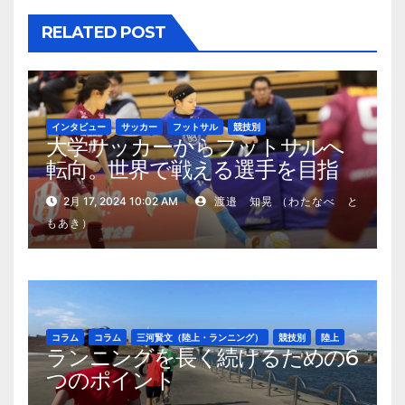
RELATED POST
インタビュー
サッカー
フットサル
競技別
大学サッカーからフットサルへ
転向。世界で戦える選手を目指
す、松木里緒選手の現在地
2月 17, 2024 10:02 AM
渡邉 知晃 （わたなべ と
もあき）
コラム
コラム
三河賢文（陸上・ランニング）
競技別
陸上
ランニングを長く続けるための6
つのポイント