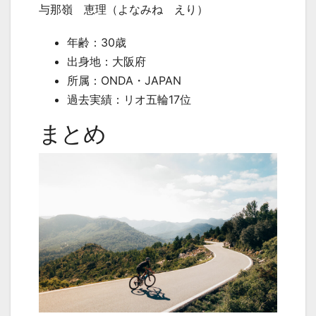
与那嶺 恵理（よなみね えり）
年齢：
30
歳
出身地：大阪府
所属：
ONDA
・
JAPAN
過去実績：リオ五輪
17
位
まとめ