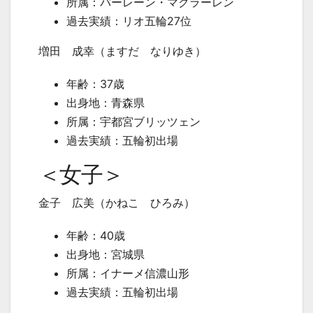
所属：バーレーン・マクラーレン
過去実績：リオ五輪
27
位
増田 成幸（ますだ なりゆき）
年齢：
37
歳
出身地：青森県
所属：宇都宮ブリッツェン
過去実績：五輪初出場
＜女子＞
金子 広美（かねこ ひろみ）
年齢：
40
歳
出身地：宮城県
所属：イナーメ信濃山形
過去実績：五輪初出場