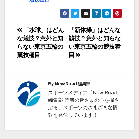
投
「水球」はどん
「新体操」はどんな
な競技？意外と知
競技？意外と知らな
稿
らない東京五輪の
い東京五輪の競技種
ナ
競技種目
目
ビ
ゲ
By
New Road 編集部
ー
スポーツメディア「New Road」
シ
編集部 読者の皆さまの心を揺さ
ぶる、スポーツのさまざまな情
ョ
報を発信しています！
ン