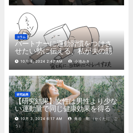
コラム
パートナーに運動習慣をつけさ
せたい勢に伝える、私が夫の筋
肉量を2kg増やした5ステップ
10月 8, 2024 2:47 AM
小池みき
研究結果
【研究結果】女性は男性より少な
い運動量で同じ健康効果を得る
10月 3, 2024 6:17 AM
角谷 剛 （かくたに ご
う）