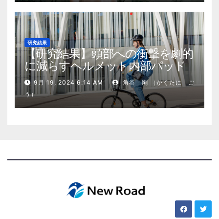
研究結果
【研究結果】頭部への衝撃を劇的
に減らすヘルメット内部パッド
9月 19, 2024 6:14 AM
角谷 剛 （かくたに ご
う）