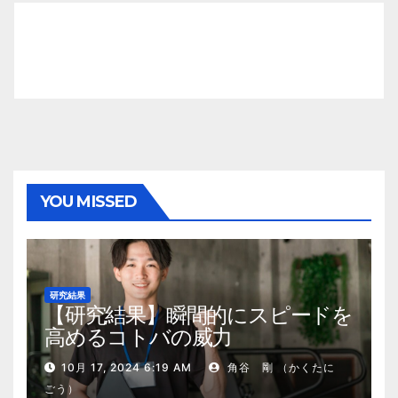
YOU MISSED
研究結果
【研究結果】瞬間的にスピードを
高めるコトバの威力
10月 17, 2024 6:19 AM
角谷 剛 （かくたに
ごう）