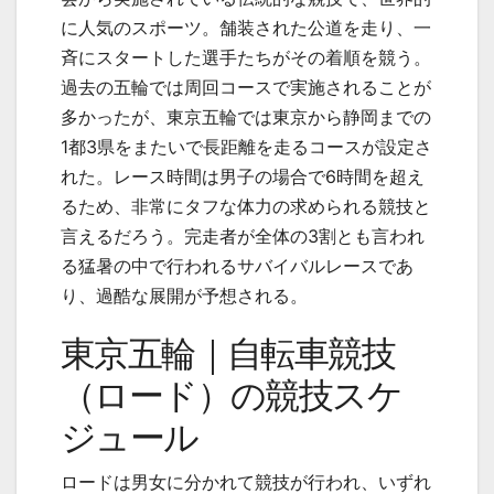
に人気のスポーツ。舗装された公道を走り、一
斉にスタートした選手たちがその着順を競う。
過去の五輪では周回コースで実施されることが
多かったが、東京五輪では東京から静岡までの
1
都
3
県をまたいで長距離を走るコースが設定さ
れた。レース時間は男子の場合で
6
時間を超え
るため、非常にタフな体力の求められる競技と
言えるだろう。完走者が全体の
3
割とも言われ
る猛暑の中で行われるサバイバルレースであ
り、過酷な展開が予想される。
東京五輪｜自転車競技
（ロード）の競技スケ
ジュール
ロードは男女に分かれて競技が行われ、いずれ