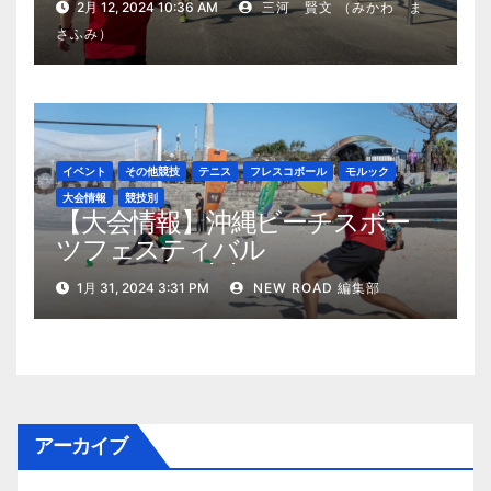
2月 12, 2024 10:36 AM
三河 賢文 （みかわ ま
さふみ）
イベント
その他競技
テニス
フレスコボール
モルック
大会情報
競技別
【大会情報】沖縄ビーチスポー
ツフェスティバル
2024（2024/2/10・11開催）
1月 31, 2024 3:31 PM
NEW ROAD 編集部
アーカイブ