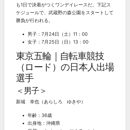
も
1
日で決着がつくワンデイレースだ。下記ス
ケジュールで、武蔵野の森公園をスタートして
勝負が行われる。
男子：
7
月
24
日（土）
11
：
00
女子：
7
月
25
日（日）
13
：
00
東京五輪｜自転車競技
（ロード）の日本人出場
選手
＜男子＞
新城 幸也（あらしろ ゆきや）
年齢：
36
歳
出身地：沖縄県