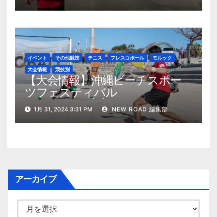
イベント
その他競技
テニス
フレスコボール
モルック
大会情報
競技別
【大会情報】沖縄ビーチスポー
ツフェスティバル
2024（2024/2/10・11開催）
1月 31, 2024 3:31 PM
NEW ROAD 編集部
アーカイブ
ア
ー