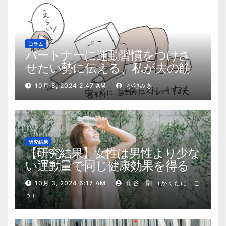
コラム
パートナーに運動習慣をつけさ
せたい勢に伝える、私が夫の筋
肉量を2kg増やした5ステップ
10月 8, 2024 2:47 AM
小池みき
研究結果
【研究結果】女性は男性より少な
い運動量で同じ健康効果を得る
10月 3, 2024 6:17 AM
角谷 剛 （かくたに ご
う）