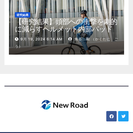
研究結果
【研究結果】頭部への衝撃を劇的
に減らすヘルメット内部パッド
9月 19, 2024 6:14 AM
角谷 剛 （かくたに ご
う）