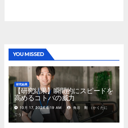
YOU MISSED
研究結果
【研究結果】瞬間的にスピードを
高めるコトバの威力
10月 17, 2024 6:19 AM
角谷 剛 （かくたに
ごう）