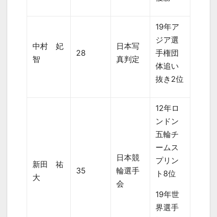
19年ア
ジア選
中村 妃
日本写
28
手権団
智
真判定
体追い
抜き2位
12年ロ
ンドン
五輪チ
ームス
日本競
プリン
新田 祐
35
輪選手
ト8位
大
会
19年世
界選手