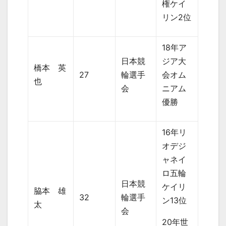
権ケイ
リン2位
18年ア
日本競
ジア大
橋本 英
27
輪選手
会オム
也
会
ニアム
優勝
16年リ
オデジ
ャネイ
ロ五輪
日本競
ケイリ
脇本 雄
32
輪選手
ン13位
太
会
20年世