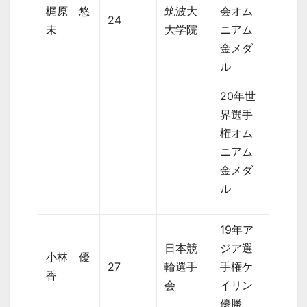
梶原 悠
筑波大
会オム
24
未
大学院
ニアム
金メダ
ル
20年世
界選手
権オム
ニアム
金メダ
ル
19年ア
日本競
ジア選
小林 優
27
輪選手
手権ケ
香
会
イリン
優勝