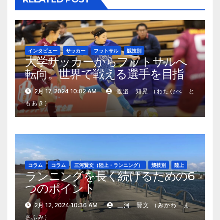
インタビュー
サッカー
フットサル
競技別
大学サッカーからフットサルへ
転向。世界で戦える選手を目指
す、松木里緒選手の現在地
2月 17, 2024 10:02 AM
渡邉 知晃 （わたなべ と
もあき）
コラム
コラム
三河賢文（陸上・ランニング）
競技別
陸上
ランニングを長く続けるための6
つのポイント
2月 12, 2024 10:36 AM
三河 賢文 （みかわ ま
さふみ）