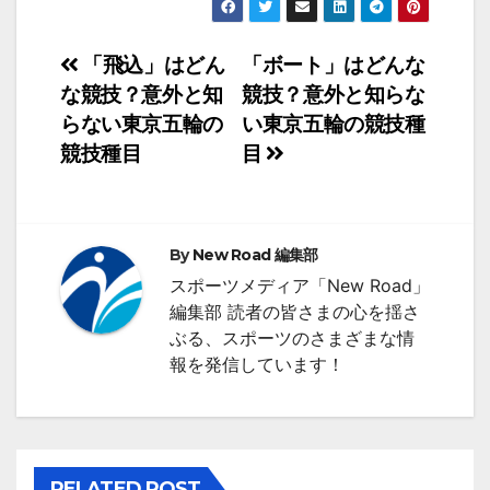
投
「飛込」はどん
「ボート」はどんな
な競技？意外と知
競技？意外と知らな
稿
らない東京五輪の
い東京五輪の競技種
ナ
競技種目
目
ビ
ゲ
By
New Road 編集部
ー
スポーツメディア「New Road」
シ
編集部 読者の皆さまの心を揺さ
ぶる、スポーツのさまざまな情
ョ
報を発信しています！
ン
RELATED POST