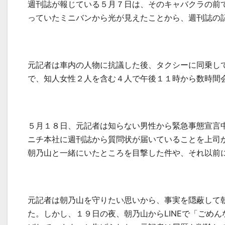
週刊誌が報じている５月７日は、そのキャバクラの前
っていたミニバンから光が見えたことから、週刊誌の
元記者は車内の人物に抗議した後、タクシーに同乗し
で、知人女性２人を含む４人で午後１１時から数時間
５月１８日、元記者は知らない男性から緊急事態宣言
ニチ本社に週刊誌から質問状が届いていることを上司
朝乃山と一緒にいたところを目撃した件や、それ以前
元記者は朝乃山を守りたい思いから、事実を隠蔽して
た。しかし、１９日の夜、朝乃山から
LINE
で「ごめん