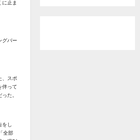
くに止ま
ングバー
た、スポ
を伴って
だった。
告をし
「全部