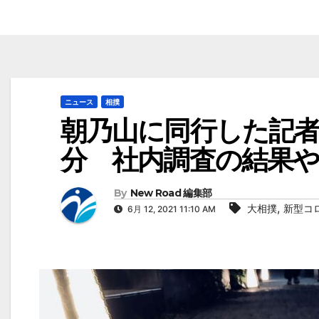
ニュース
相撲
朝乃山に同行した記
分 社内調査の結果
By
New Road 編集部
,
大相撲
新型コ
6月 12, 2021 11:10 AM