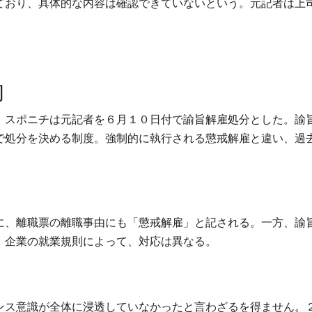
ており、具体的な内容は確認できていないという。元記者は上
的
、スポニチは元記者を６月１０日付で諭旨解雇処分とした。諭
で処分を決める制度。強制的に執行される懲戒解雇と違い、過
。
に、離職票の離職事由にも「懲戒解雇」と記される。一方、諭
、企業の就業規則によって、対応は異なる。
ンス意識が全体に浸透していなかったと言わざるを得ません。