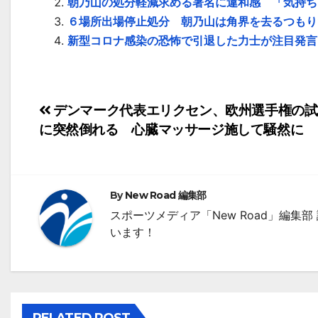
朝乃山の処分軽減求める署名に違和感 「気持ち
６場所出場停止処分 朝乃山は角界を去るつもり
新型コロナ感染の恐怖で引退した力士が注目発言
投
デンマーク代表エリクセン、欧州選手権の試
に突然倒れる 心臓マッサージ施して騒然に
稿
ナ
ビ
By
New Road 編集部
ゲ
スポーツメディア「New Road」編
います！
ー
シ
ョ
RELATED POST