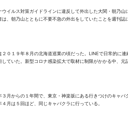
ナウイルス対策ガイドラインに違反して外出した大関・朝乃山
者は、朝乃山とともに不要不急の外出をしていたことを週刊誌
は２０１９年８月の北海道巡業の頃だった。
LINE
で日常的に連
担していた。新型コロナ感染拡大で取材に制限がかかる中、元
。
年３月からの１年間で、東京・神楽坂にある行きつけのキャバ
年４月は５回ほど、同じキャバクラに行っている。