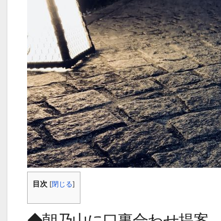
目次
[
閉じる
]
◆朝乃山に口裏合わせ提案