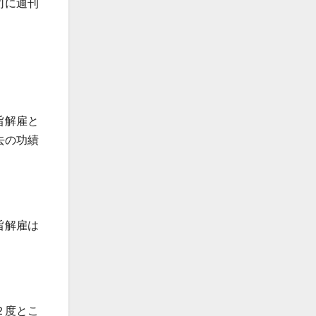
司に週刊
旨解雇と
去の功績
旨解雇は
２度とこ