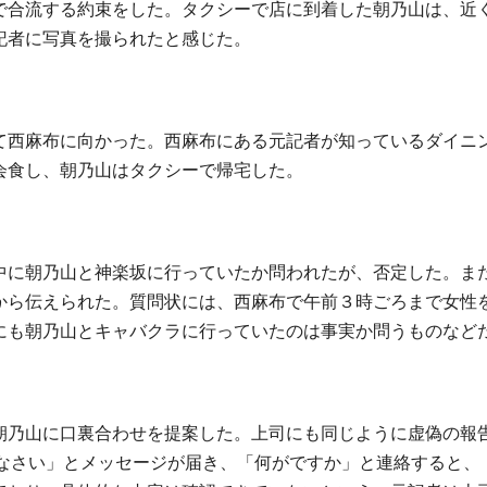
で合流する約束をした。タクシーで店に到着した朝乃山は、近
記者に写真を撮られたと感じた。
て西麻布に向かった。西麻布にある元記者が知っているダイニ
会食し、朝乃山はタクシーで帰宅した。
中に朝乃山と神楽坂に行っていたか問われたが、否定した。ま
から伝えられた。質問状には、西麻布で午前３時ごろまで女性
にも朝乃山とキャバクラに行っていたのは事実か問うものなど
朝乃山に口裏合わせを提案した。上司にも同じように虚偽の報
なさい」とメッセージが届き、「何がですか」と連絡すると、