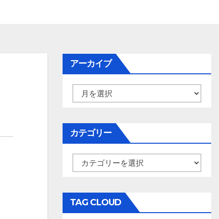
アーカイブ
ア
ー
カ
イ
カテゴリー
ブ
カ
テ
ゴ
リ
TAG CLOUD
ー