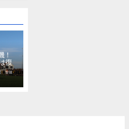
機！
は復
尾 智規