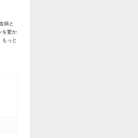
血病と
ンを驚か
、もっと