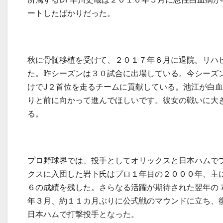
ートしたばかりだった。
秋に骨髄移植を受けて、２０１７年６月に退院。リハ
た。昨シーズンは３０試合に出場している。今シーズ
けで
J
２首位を走るチームに貢献している。池江が白血
りと前に向かって進んでほしいです。彼女の戦いに大
る。
プロ野球界では、投手としてオリックスと日本ハムで
クスに入団した岩下氏はプロ１年目の２０００年、主
６の成績を残した。さらなる活躍が期待された翌年の
年３月、約１１カ月ぶりに公式戦のマウンドに立ち、
日本ハムで打撃投手となった。