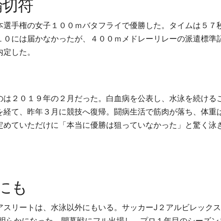
輪切符
本選手権の女子１００ｍバタフライで優勝した。タイムは５７
１０には届かなかったが、４００ｍメドレーリレーの派遣標準
内定した。
のは２０１９年の２月だった。白血病を公表し、水泳を続ける
を経て、昨年３月に競技へ復帰。闘病生活で筋肉が落ち、体重
定めていただけに「本当に優勝は狙っていなかった」と驚く泳
にも
アスリートは、水泳以外にもいる。サッカー
J
２アルビレックス
明らかになった。開幕戦にフル出場し、プロ１年目のシーズン