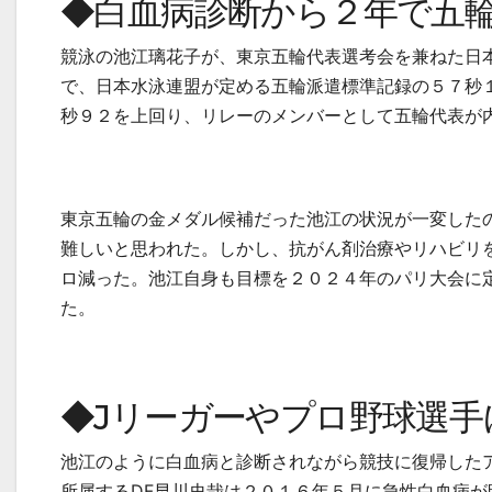
◆白血病診断から２年で五
競泳の池江璃花子が、東京五輪代表選考会を兼ねた日
で、日本水泳連盟が定める五輪派遣標準記録の５７秒
秒９２を上回り、リレーのメンバーとして五輪代表が
東京五輪の金メダル候補だった池江の状況が一変した
難しいと思われた。しかし、抗がん剤治療やリハビリ
ロ減った。池江自身も目標を２０２４年のパリ大会に
た。
◆Jリーガーやプロ野球選手
池江のように白血病と診断されながら競技に復帰した
所属する
DF
早川史哉は２０１６年５月に急性白血病が