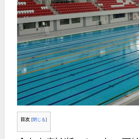
目次
[
閉じる
]