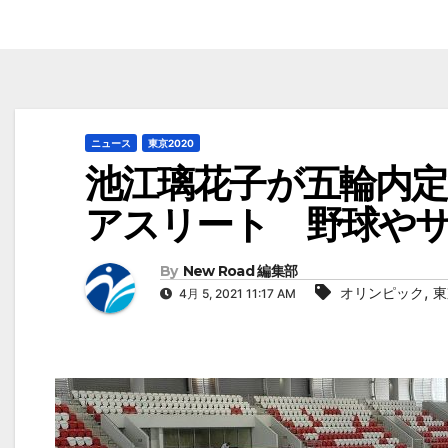
ニュース
東京2020
池江璃花子が五輪内
アスリート 野球や
By
New Road 編集部
,
オリンピック
東
4月 5, 2021 11:17 AM