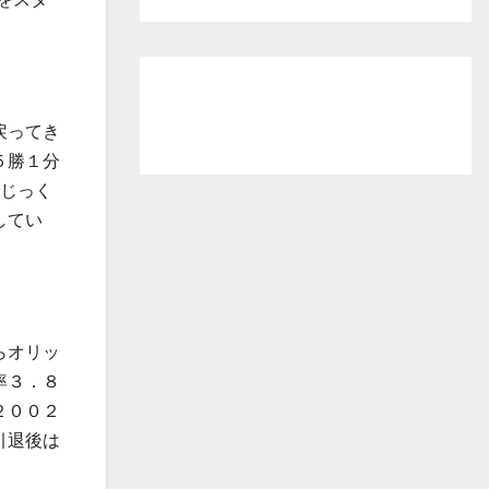
戻ってき
５勝１分
じっく
してい
らオリッ
率３．８
２００２
引退後は