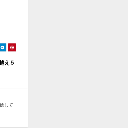
越え５
発信して