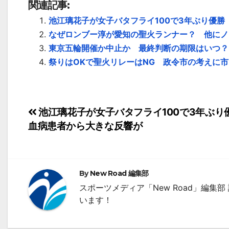
関連記事:
池江璃花子が女子バタフライ100で3年ぶり優
なぜロンブー淳が愛知の聖火ランナー？ 他にノ
東京五輪開催か中止か 最終判断の期限はいつ？
祭りはOKで聖火リレーはNG 政令市の考えに
投
池江璃花子が女子バタフライ100で3年ぶり
血病患者から大きな反響が
稿
ナ
ビ
By
New Road 編集部
ゲ
スポーツメディア「New Road」編
います！
ー