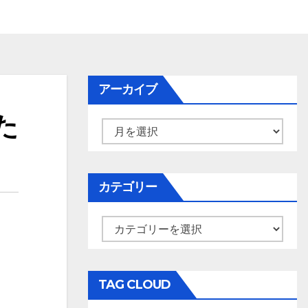
アーカイブ
た
ア
ー
カ
イ
カテゴリー
ブ
カ
テ
ゴ
リ
TAG CLOUD
ー