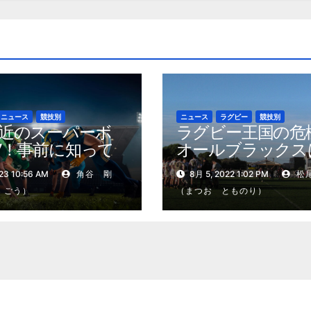
ニュース
競技別
ニュース
ラグビー
競技別
近のスーパーボ
ラグビー王国の危
7！事前に知って
オールブラックス
きことや注目選
活できるか
23 10:56 AM
角谷 剛
8月 5, 2022 1:02 PM
松
 ごう）
（まつお とものり）