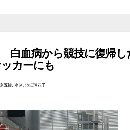
定 白血病から競技に復帰し
サッカーにも
,
,
京五輪
水泳
池江璃花子