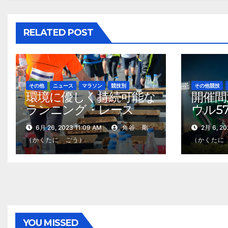
シ
ョ
RELATED POST
ン
その他
ニュース
マラソン
競技別
その他競技
環境に優しく持続可能な
開催間
ランニング・レース
ウル5
を。世界で広がる試み
おくべ
6月 26, 2023 11:09 AM
角谷 剛
2月 6, 20
手
（かくたに ごう）
（かくたに
YOU MISSED