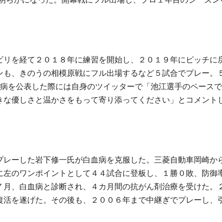
ビリを経て２０１８年に練習を開始し、２０１９年にピッチに
ンも、きのうの相模原戦にフル出場するなど５試合でプレー。
病を公表した際には自身のツイッターで「池江選手のペースで
きな優しさと温かさをもって寄り添ってください」とコメント
プレーした岩下修一氏が白血病を克服した。三菱自動車岡崎か
に左のワンポイントとして４４試合に登板し、１勝０敗、防御
７月、白血病と診断され、４カ月間の抗がん剤治療を受けた。
復活を遂げた。その後も、２００６年まで中継ぎでプレーし、