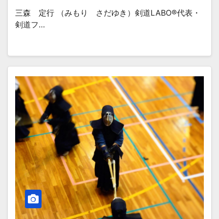
三森 定行 （みもり さだゆき）剣道LABO®︎代表・
剣道フ…