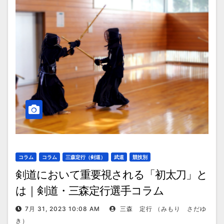
コラム
コラム
三森定行（剣道）
武道
競技別
剣道において重要視される「初太刀」と
は｜剣道・三森定行選手コラム
7月 31, 2023 10:08 AM
三森 定行 （みもり さだゆ
き）