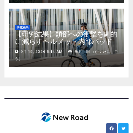
研究結果
【研究結果】頭部への衝撃を劇的
に減らすヘルメット内部パッド
9月 19, 2024 6:14 AM
角谷 剛 （かくたに ご
う）