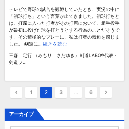
テレビで野球の試合を観戦していたとき、実況の中に
「初球打ち」という言葉が出てきました。初球打ちと
は、打席に入った打者がその打席において、相手投手
が最初に投げた球を打とうとする行為のことだそうで
す。その積極的なプレーに、私は打者の気迫を感じま
した。 剣道に...
続きを読む
三森 定行 （みもり さだゆき）剣道LABO®︎代表・
剣道フ…
投
1
2
3
…
6
稿
ナ
アーカイブ
ビ