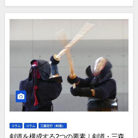
コラム
コラム
三森定行（剣道）
剣道を構成する2つの要素｜剣道・三森