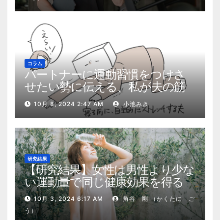
コラム
パートナーに運動習慣をつけさ
せたい勢に伝える、私が夫の筋
肉量を2kg増やした5ステップ
10月 8, 2024 2:47 AM
小池みき
研究結果
【研究結果】女性は男性より少な
い運動量で同じ健康効果を得る
10月 3, 2024 6:17 AM
角谷 剛 （かくたに ご
う）