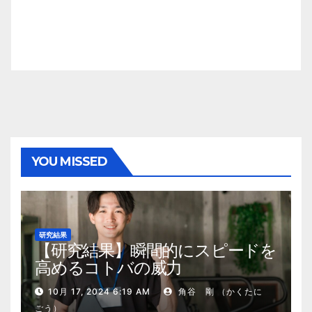
YOU MISSED
研究結果
【研究結果】瞬間的にスピードを
高めるコトバの威力
10月 17, 2024 6:19 AM
角谷 剛 （かくたに
ごう）