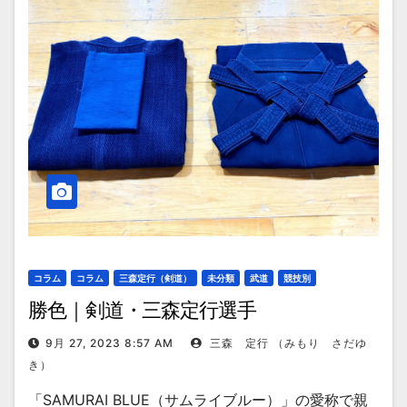
コラム
コラム
三森定行（剣道）
未分類
武道
競技別
勝色｜剣道・三森定行選手
9月 27, 2023 8:57 AM
三森 定行 （みもり さだゆ
き）
「SAMURAI BLUE（サムライブルー）」の愛称で親