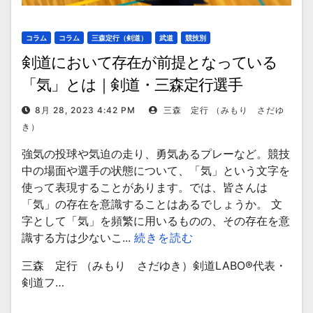
コラム
コラム
三森定行（剣道）
武道
競技別
剣道において存在が前提となっている
「気」とは｜剣道・三森定行選手
8月 28, 2023 4:42 PM
三森 定行 （みもり さだゆ
き）
強気の投球や気迫の走り、勇気あるプレーなど。競技
中の場面や選手の状態について、「気」という文字を
使って表現することがあります。では、皆さんは
「気」の存在を意識することはあるでしょうか。 文
字として「気」を頻繁に用いるものの、その存在を意
識する方は少ないこ...
続きを読む
三森 定行 （みもり さだゆき）剣道LABO®︎代表・
剣道フ…