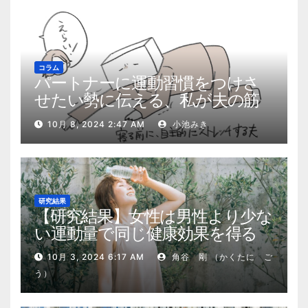
コラム
パートナーに運動習慣をつけさ
せたい勢に伝える、私が夫の筋
肉量を2kg増やした5ステップ
10月 8, 2024 2:47 AM
小池みき
研究結果
【研究結果】女性は男性より少な
い運動量で同じ健康効果を得る
10月 3, 2024 6:17 AM
角谷 剛 （かくたに ご
う）