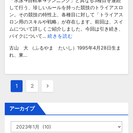
「水泳→自転車→ランニング」と異なる3種目を連続
して行う、珍しいルールを持った競技のトライアスロ
ン。その競技の特性上、各種目に対して「トライアス
ロン用のスキルや戦略」が存在します。前回は、スイ
ムについて詳しくご紹介しました。今回は引き続き、
バイクについて...
続きを読む
古山 大 （ふるやま たいし）1995年4月28日生ま
れ、東…
投
1
2
稿
ナ
アーカイブ
ビ
ア
ゲ
ー