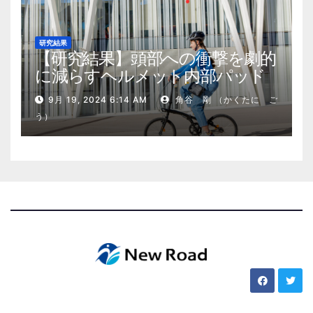
研究結果
【研究結果】頭部への衝撃を劇的
に減らすヘルメット内部パッド
9月 19, 2024 6:14 AM
角谷 剛 （かくたに ご
う）