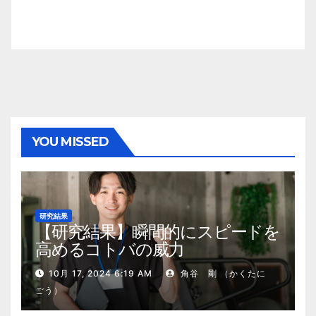
YOU MISSED
研究結果
【研究結果】瞬間的にスピードを
高めるコトバの威力
10月 17, 2024 6:19 AM
角谷 剛 （かくたに
ごう）