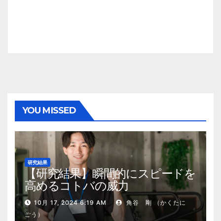
YOU MISSED
研究結果
【研究結果】瞬間的にスピードを
高めるコトバの威力
10月 17, 2024 6:19 AM
角谷 剛 （かくたに
ごう）