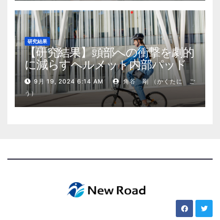
研究結果
【研究結果】頭部への衝撃を劇的
に減らすヘルメット内部パッド
9月 19, 2024 6:14 AM
角谷 剛 （かくたに ご
う）