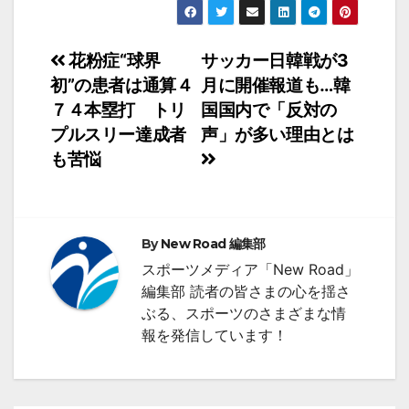
投
花粉症“球界
サッカー日韓戦が3
初”の患者は通算４
月に開催報道も…韓
稿
７４本塁打 トリ
国国内で「反対の
ナ
プルスリー達成者
声」が多い理由とは
も苦悩
ビ
ゲ
ー
By
New Road 編集部
シ
スポーツメディア「New Road」
編集部 読者の皆さまの心を揺さ
ョ
ぶる、スポーツのさまざまな情
ン
報を発信しています！