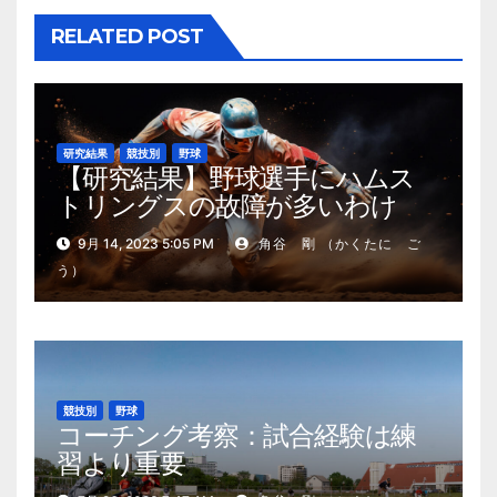
RELATED POST
研究結果
競技別
野球
【研究結果】野球選手にハムス
トリングスの故障が多いわけ
9月 14, 2023 5:05 PM
角谷 剛 （かくたに ご
う）
競技別
野球
コーチング考察：試合経験は練
習より重要