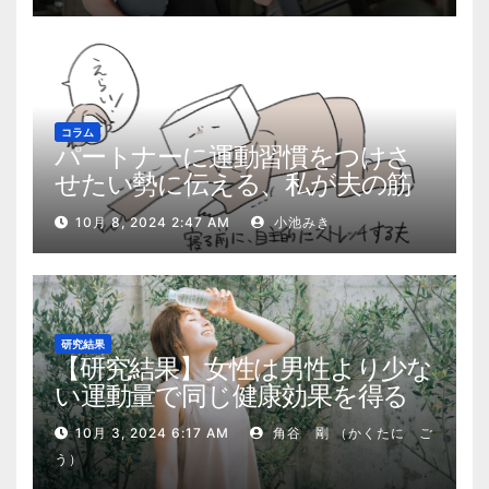
コラム
パートナーに運動習慣をつけさ
せたい勢に伝える、私が夫の筋
肉量を2kg増やした5ステップ
10月 8, 2024 2:47 AM
小池みき
研究結果
【研究結果】女性は男性より少な
い運動量で同じ健康効果を得る
10月 3, 2024 6:17 AM
角谷 剛 （かくたに ご
う）