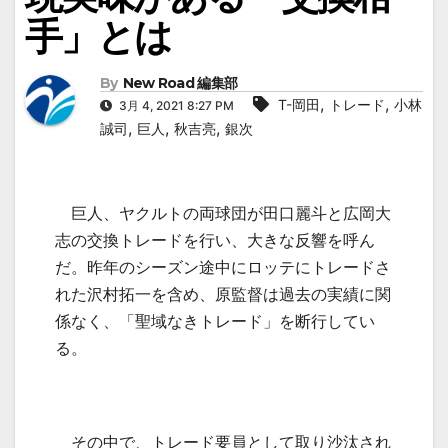
手」とは
By
New Road 編集部
,
,
T-岡田
トレード
小林
3月 4, 2021 8:27 PM
,
,
,
誠司
巨人
秋吉亮
銀次
巨人、ヤクルトの両球団が田口麗斗と広岡大
志の交換トレードを行い、大きな反響を呼ん
だ。昨年のシーズン途中にロッテにトレードさ
れた沢村拓一を含め、原監督は過去の実績に関
係なく、「聖域なきトレード」を断行してい
る。
その中で、トレード要員として取り沙汰され