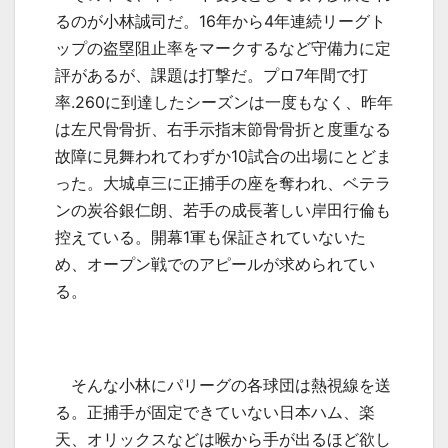
るのが小林誠司だ。
16
年から
4
年連続リーグト
ップの盗塁阻止率をマークするなど守備力に定
評があるが、課題は打撃だ。プロ
7
年間で打
率
.260
に到達したシーズンは一度もなく、昨年
は左尺骨骨折、右手示指末節骨骨折と度重なる
故障に見舞われてわずか
10
試合の出場にとどま
った。大城卓三に正捕手の座を奪われ、ベテラ
ンの炭谷銀仁朗、若手の成長著しい岸田行倫も
控えている。開幕
1
軍も保証されていないた
め、オープン戦でのアピールが求められてい
る。
そんな小林にパリーグの各球団は熱視線を送
る。正捕手が固定できていない日本ハム、楽
天、オリックスなどは喉から手が出るほど欲し