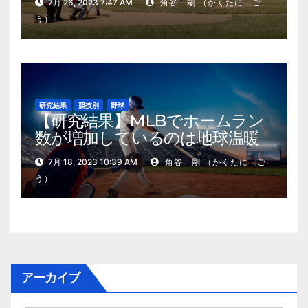
7月 26, 2023 7:47 AM
角谷 剛 （かくたに ご
う）
研究結果
競技別
野球
【研究結果】MLBでホームラン
数が増加しているのは地球温暖
化が原因？
7月 18, 2023 10:39 AM
角谷 剛 （かくたに ご
う）
アーカイブ