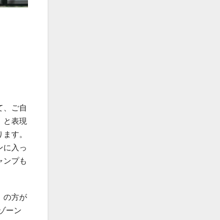
て、ご自
」と表現
ります。
ンに入っ
ャンプも
」の方が
ゾーン