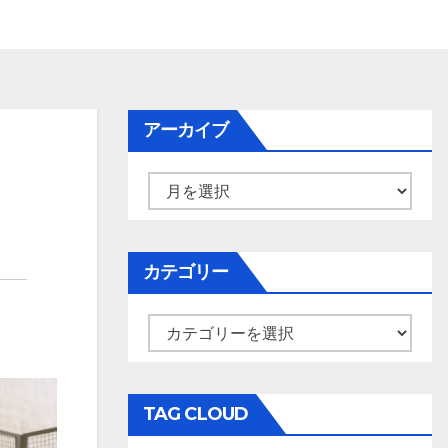
アーカイブ
ア
ー
カ
イ
カテゴリー
ブ
カ
テ
ゴ
リ
TAG CLOUD
ー