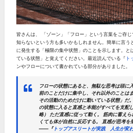
皆さんは、 「ゾーン」「フロー」という言葉をご存
知らないという方も多いかもしれません。簡単に言う
に発生する「極限の集中状態」のことを示します。と
ている状態」と覚えてください。最近読んでいる『
ト
ンやフローについて書かれている部分がありました。
フローの状態にあると、無駄な思考は頭に入
前のことだけに集中し、それ以外のことはま
その活動のためだけに動いている状態」だ。
の状態に入ると直感と本能がすべてを支配し
略） ただ直感に従って動く。 筋肉に蓄え
くても体が自然に反応する。 直感が思考を
――『
トップアスリートが実践 人生が変