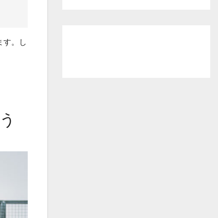
ます。し
う