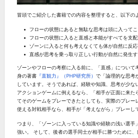
冒頭でご紹介した書籍での内容を整理すると、以下の
フローの状態にあると無駄な思考は頭に入ってこ
フローの状態に入ると直感と本能がすべてを支配
ゾーンに入ると何も考えなくても体が自然に反応
直感が思考を乗っ取り正しい行動が自然に発生す
ゾーンやフローの考察に入る前に、「直感」について
身の著書
『直観力』（PHP研究所）
で「論理的な思考
しています。そうであれば、経験や知識、思考が少な
アクションゲームに例えるなら、「相手が正面に来た
てそのゲームをプレーできたとしても、実際のプレー
使える対戦相手なら、相手が「考えながら」プレーし
つまり、「ゾーンに入っている知識や経験の浅い選手
強い。 そして、後者の選手同士が相手に勝つために