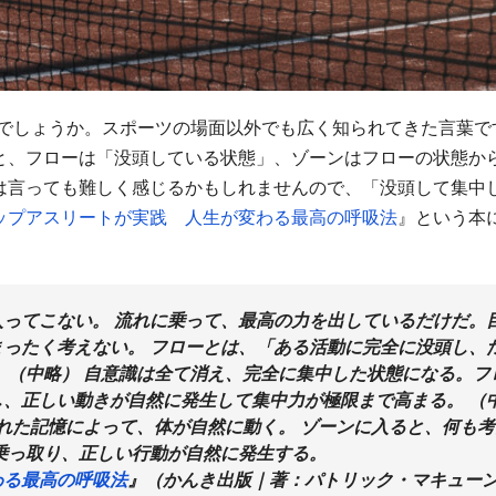
じでしょうか。スポーツの場面以外でも広く知られてきた言葉で
と、フローは「没頭している状態」、ゾーンはフローの状態か
は言っても難しく感じるかもしれませんので、「没頭して集中
ップアスリートが実践 人生が変わる最高の呼吸法
』という本
ってこない。 流れに乗って、最高の力を出しているだけだ。
ったく考えない。 フローとは、「ある活動に完全に没頭し、
 （中略） 自意識は全て消え、完全に集中した状態になる。フ
、正しい動きが自然に発生して集中力が極限まで高まる。 （
られた記憶によって、体が自然に動く。 ゾーンに入ると、何も
乗っ取り、正しい行動が自然に発生する。
わる最高の呼吸法
』（かんき出版｜著：パトリック・マキューン