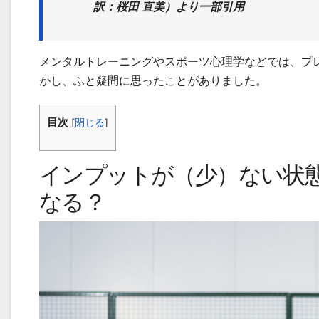
訳：桜田 直美）より一部引用
メンタルトレーニングやスポーツ心理学などでは、プ
かし、ふと疑問に思ったことがありました。
目次
[
閉じる
]
インプットが（少）ない状
なる？