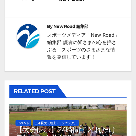
ビ
ゲ
ー
By
New Road 編集部
シ
スポーツメディア「New Road」
編集部 読者の皆さまの心を揺さ
ョ
ぶる、スポーツのさまざまな情
ン
報を発信しています！
RELATED POST
イベント
三河賢文（陸上・ランニング）
【大会レポ】24時間でどれだけ