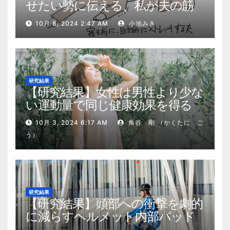
せたい勢に伝える、私が夫の筋
肉量を2kg増やした5ステップ
10月 8, 2024 2:47 AM
小池みき
研究結果
【研究結果】女性は男性より少な
い運動量で同じ健康効果を得る
10月 3, 2024 6:17 AM
角谷 剛 （かくたに ご
う）
研究結果
【研究結果】頭部への衝撃を劇的
に減らすヘルメット内部パッド