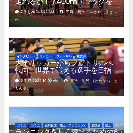
走れるか！？400mトラックを
周回する「第1回 宮古島ウルトラ
7月 1, 2024 5:12 AM
三河 賢文 （みかわ まさふ
トラックレース」
み）
インタビュー
サッカー
フットサル
競技別
大学サッカーからフットサルへ
転向。世界で戦える選手を目指
す、松木里緒選手の現在地
2月 17, 2024 10:02 AM
渡邉 知晃 （わたなべ と
もあき）
コラム
コラム
三河賢文（陸上・ランニング）
競技別
陸上
ランニングを長く続けるための6