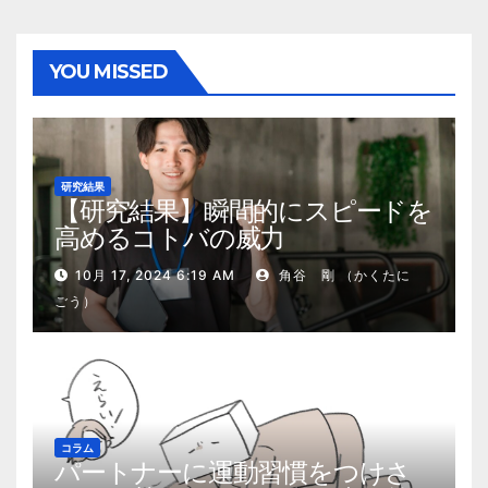
YOU MISSED
研究結果
【研究結果】瞬間的にスピードを
高めるコトバの威力
10月 17, 2024 6:19 AM
角谷 剛 （かくたに
ごう）
コラム
パートナーに運動習慣をつけさ