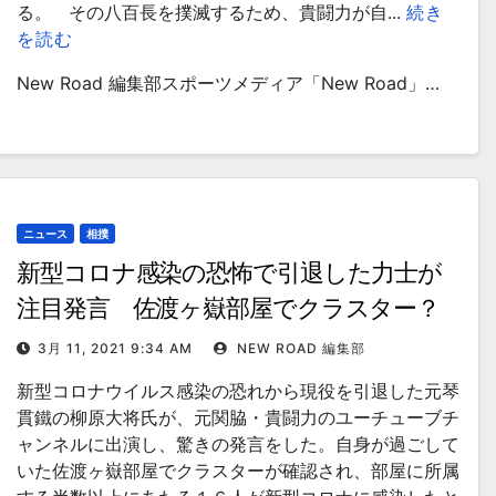
る。 その八百長を撲滅するため、貴闘力が自...
続き
を読む
New Road 編集部スポーツメディア「New Road」…
ニュース
相撲
新型コロナ感染の恐怖で引退した力士が
注目発言 佐渡ヶ嶽部屋でクラスター？
3月 11, 2021 9:34 AM
NEW ROAD 編集部
新型コロナウイルス感染の恐れから現役を引退した元琴
貫鐵の柳原大将氏が、元関脇・貴闘力のユーチューブチ
ャンネルに出演し、驚きの発言をした。自身が過ごして
いた佐渡ヶ嶽部屋でクラスターが確認され、部屋に所属