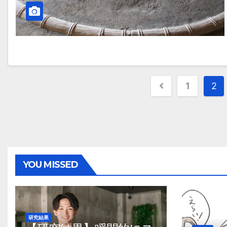
投
1
2
稿
ナ
ビ
ゲ
YOU MISSED
ー
シ
ョ
研究結果