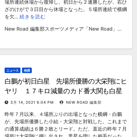
場所連続休場から復帰し、初日から２連勝したが、右ひ
ざのけがで３日目から休場となった。５場所連続で横綱
を欠...
続きを読む
New Road 編集部スポーツメディア「New Road」…
ニュース
相撲
白鵬が初日白星 先場所優勝の大栄翔にヒ
ヤリ １７キロ減量のカド番大関も白星
発進
3月 14, 2021 6:04 PM
NEW ROAD 編集部
昨年７月以来、４場所ぶりの出場となった横綱・白鵬
が、先場所優勝した小結・大栄翔と対戦した。これまで
の通算成績は６勝２敗とリード。ただ、直近の昨年７月
場所は大栄翔に押し出され、黒星を喫した相手だった。