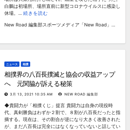
白鵬は初場所、場所直前に新型コロナウイルスに感染し
休場。...
続きを読む
New Road 編集部スポーツメディア「New Road」…
ニュース
相撲
相撲界の八百長撲滅と協会の収益アップ
へ 元関脇が訴える秘策
3月 13, 2021 10:35 AM
NEW ROAD 編集部
◆貴闘力が「相撲くじ」提言 貴闘力は自身の現役時
代、真剣勝負はわずか２割で、８割が八百長だったと指
摘する。現在は、その割合が逆になり大きく改善された
が、まだ八百長は完全にはなくなっていないと話してい