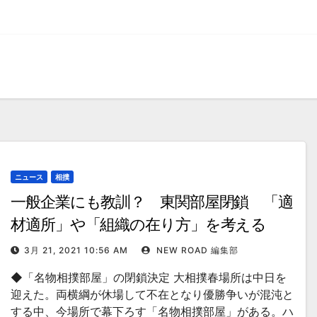
ニュース
相撲
一般企業にも教訓？ 東関部屋閉鎖 「適
材適所」や「組織の在り方」を考える
3月 21, 2021 10:56 AM
NEW ROAD 編集部
◆「名物相撲部屋」の閉鎖決定 大相撲春場所は中日を
迎えた。両横綱が休場して不在となり優勝争いが混沌と
する中、今場所で幕下ろす「名物相撲部屋」がある。ハ