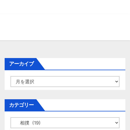
アーカイブ
ア
ー
カ
イ
カテゴリー
ブ
カ
テ