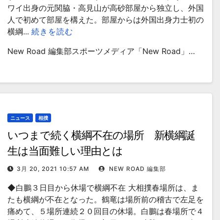
ワイ出身の元関脇・高見山が高砂部屋から独立し、外国
人で初めて部屋を構えた。部屋からは外国出身力士初の
横綱...
続きを読む
New Road 編集部スポーツメディア「New Road」…
ニュース
相撲
いつまで続く横綱不在の場所 新横綱誕
生は当面難しい理由とは
3月 20, 2021 10:57 AM
NEW ROAD 編集部
◆白鵬３日目から休場で横綱不在 大相撲春場所は、ま
たも横綱が不在となった。鶴竜は場所前の稽古で左足を
痛めて、５場所連続２０回目の休場。白鵬は春場所で４