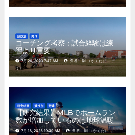
競技別
野球
コーチング考察：試合経験は練
習より重要
7月 26, 2023 7:47 AM
角谷 剛 （かくたに ご
う）
研究結果
競技別
野球
【研究結果】MLBでホームラン
数が増加しているのは地球温暖
化が原因？
7月 18, 2023 10:39 AM
角谷 剛 （かくたに ご