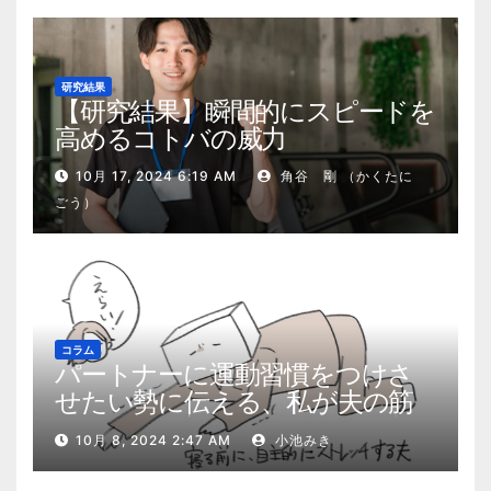
研究結果
【研究結果】瞬間的にスピードを
高めるコトバの威力
10月 17, 2024 6:19 AM
角谷 剛 （かくたに
ごう）
コラム
パートナーに運動習慣をつけさ
せたい勢に伝える、私が夫の筋
肉量を2kg増やした5ステップ
10月 8, 2024 2:47 AM
小池みき