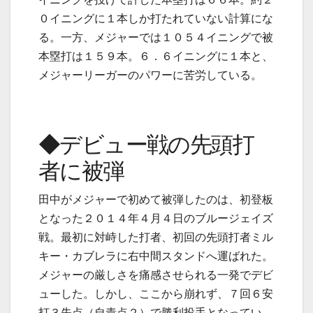
０イニングに１本しか打たれていない計算にな
る。一方、メジャーでは１０５４イニングで被
本塁打は１５９本。６．６イニングに１本と、
メジャーリーガーのパワーに苦労している。
◆デビュー戦の先頭打
者に被弾
田中がメジャーで初めて被弾したのは、初登板
となった２０１４年４月４日のブルージェイズ
戦。最初に対峙した打者、初回の先頭打者ミル
キー・カブレラに右中間スタンドへ運ばれた。
メジャーの厳しさを痛感させられる一発でデビ
ューした。しかし、ここから崩れず、７回６安
打３失点（自責点２）で勝利投手となってい