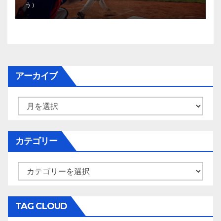
う）
アーカイブ
ア
ー
カ
イ
カテゴリー
ブ
カ
テ
ゴ
リ
TAG CLOUD
ー