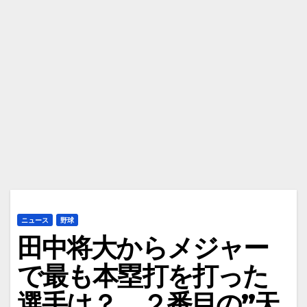
ニュース
野球
田中将大からメジャー
で最も本塁打を打った
選手は？ ２番目の”天