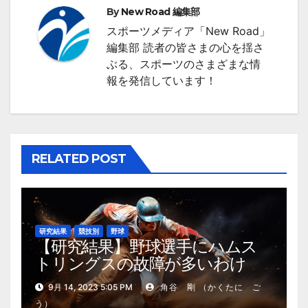
ー
By
New Road 編集部
シ
スポーツメディア「New Road」
編集部 読者の皆さまの心を揺さ
ョ
ぶる、スポーツのさまざまな情
ン
報を発信しています！
RELATED POST
研究結果
競技別
野球
【研究結果】野球選手にハムス
トリングスの故障が多いわけ
9月 14, 2023 5:05 PM
角谷 剛 （かくたに ご
う）