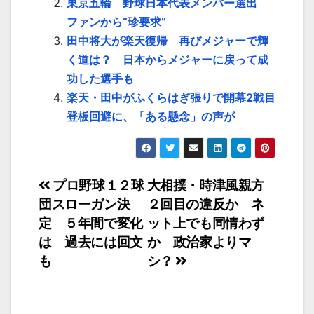
東京五輪 野球日本代表メンバー選出
ファンから“珍要求”
田中将大が楽天復帰 再びメジャーで輝
く道は？ 日本からメジャーに戻って成
功した選手も
楽天・田中がふくらはぎ張りで開幕2戦目
登板回避に、「ある懸念」の声が
投
プロ野球１２球
大相撲・時津風親方
団スローガン決
２回目の違反か ネ
稿
定 ５年間で変化
ット上でも同情わず
ナ
は 過去には回文
か 政治家よりマ
も
シ？
ビ
ゲ