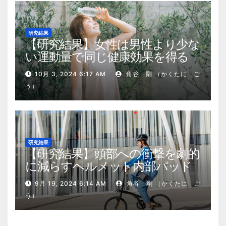
研究結果
【研究結果】女性は男性より少な
い運動量で同じ健康効果を得る
10月 3, 2024 6:17 AM
角谷 剛 （かくたに ご
う）
研究結果
【研究結果】頭部への衝撃を劇的
に減らすヘルメット内部パッド
9月 19, 2024 6:14 AM
角谷 剛 （かくたに ご
う）