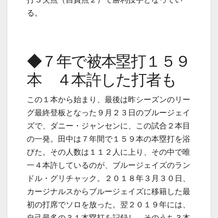
る。
◆７年で被本塁打１５９
本 ４本許した打者も
この１本から始まり、最後は昨シーズンのリー
グ最終登板となった９月２３日のブルージェイ
ズで、ダニー・ジャンセンに、この試合２本目
の一発。田中は７年間で１５９本の本塁打を浴
びた。その人数は１１２人に上り、その中で唯
一４本許しているのが、ブルージェイズのラン
ドル・グリチャック。２０１８年３月３０日、
カージナルスからブルージェイズに移籍した最
初の打席でソロを放った。翌２０１９年には、
自己最多の３１本塁打を記録し、そのうち３本