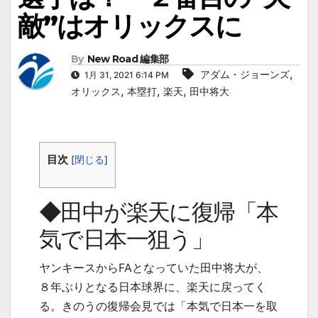
敵”はオリックスに
By
New Road 編集部
,
アダム・ジョーンズ
1月 31, 2021 6:14 PM
,
,
,
オリックス
本塁打
楽天
田中将大
目次
[
閉じる
]
◆田中が楽天に復帰「本
気で日本一狙う」
ヤンキースから
FA
となっていた田中将大が、
８年ぶりとなる日本球界に、楽天に戻ってく
る。きのうの復帰会見では「本気で日本一を取