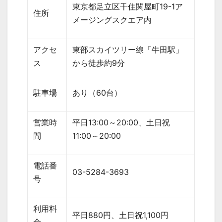
東京都足立区千住関屋町
19-1
ア
住所
メージングスクエア内
アクセ
東部スカイツリー線「牛田駅」
ス
から徒歩約
9
分
駐車場
あり（
60
台）
営業時
平日
13:00
～
20:00
、土日祝
間
11:00
～
20:00
電話番
03-5284-3693
号
利用料
平日
880
円、土日祝
1,100
円