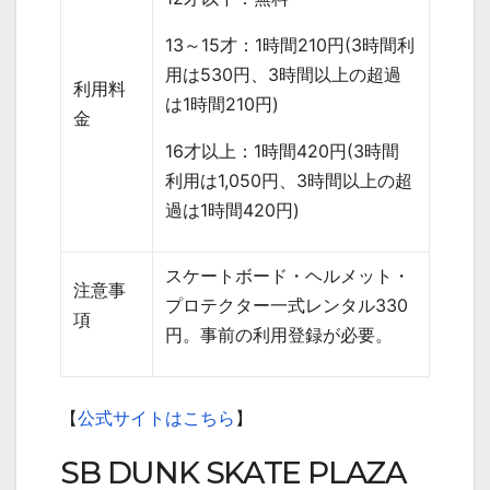
13
～
15
才：
1
時間
210
円
(3
時間利
用は
530
円、
3
時間以上の超過
利用料
は
1
時間
210
円
)
金
16
才以上：
1
時間
420
円
(3
時間
利用は
1,050
円、
3
時間以上の超
過は
1
時間
420
円
)
スケートボード・ヘルメット・
注意事
プロテクター一式レンタル
330
項
円。事前の利用登録が必要。
【
公式サイトはこちら
】
SB DUNK SKATE PLAZA