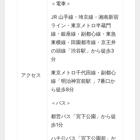
＜電車＞
JR
山手線・埼京線・湘南新宿
ライン・東京メトロ半蔵門
線・銀座線・副都心線・東急
東横線・田園都市線・京王井
の頭線「渋谷駅」から徒歩
3
分
東京メトロ千代田線・副都心
アクセス
線「明治神宮前駅 」
7
番口か
ら徒歩
8
分
＜バス＞
都営バス「宮下公園」から徒
歩
1
分
ハチ公バス「宮下公園前」か