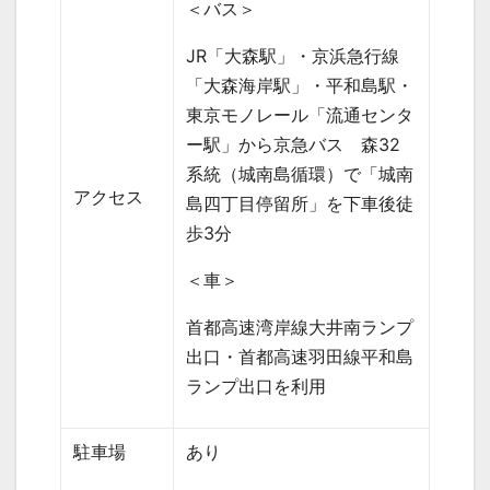
＜バス＞
JR
「大森駅」・京浜急行線
「大森海岸駅」・平和島駅・
東京モノレール「流通センタ
ー駅」から京急バス 森
32
系統（城南島循環）で「城南
アクセス
島四丁目停留所」を下車後徒
歩
3
分
＜車＞
首都高速湾岸線大井南ランプ
出口・首都高速羽田線平和島
ランプ出口を利用
駐車場
あり