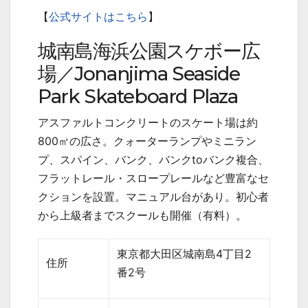
【
公式サイトはこちら
】
城南島海浜公園スケボー広
場／
Jonanjima Seaside
Park Skateboard Plaza
アスファルトコンクリートのスケート場は約
800
㎡の広さ。クォーターランプやミニラン
プ、スパイン、バンク、バンク
to
バンク複合、
フラットレール・スロープレールなど豊富なセ
クションを設置。マニュアル台があり。初心者
から上級者までスクールも開催（有料）。
東京都大田区城南島
4
丁目
2
住所
番
2
号