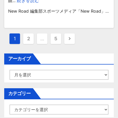
績...
続きを読む
New Road 編集部スポーツメディア「New Road」…
投
1
2
…
5
稿
ナ
アーカイブ
ビ
ア
ゲ
ー
カ
ー
イ
カテゴリー
シ
ブ
ョ
カ
テ