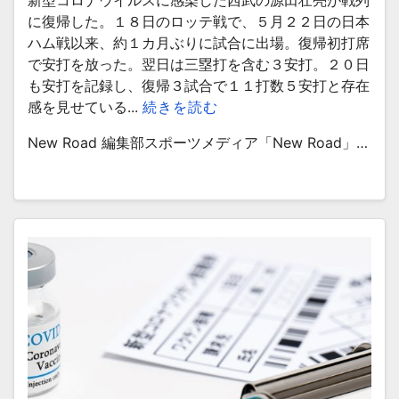
新型コロナウイルスに感染した西武の源田壮亮が戦列
に復帰した。１８日のロッテ戦で、５月２２日の日本
ハム戦以来、約１カ月ぶりに試合に出場。復帰初打席
で安打を放った。翌日は三塁打を含む３安打。２０日
も安打を記録し、復帰３試合で１１打数５安打と存在
感を見せている...
続きを読む
New Road 編集部スポーツメディア「New Road」…