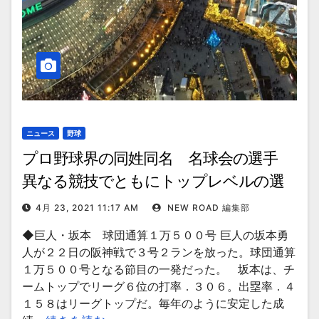
ニュース
野球
プロ野球界の同姓同名 名球会の選手
異なる競技でともにトップレベルの選
手も
4月 23, 2021 11:17 AM
NEW ROAD 編集部
◆巨人・坂本 球団通算１万５００号 巨人の坂本勇
人が２２日の阪神戦で３号２ランを放った。球団通算
１万５００号となる節目の一発だった。 坂本は、チ
ームトップでリーグ６位の打率．３０６。出塁率．４
１５８はリーグトップだ。毎年のように安定した成