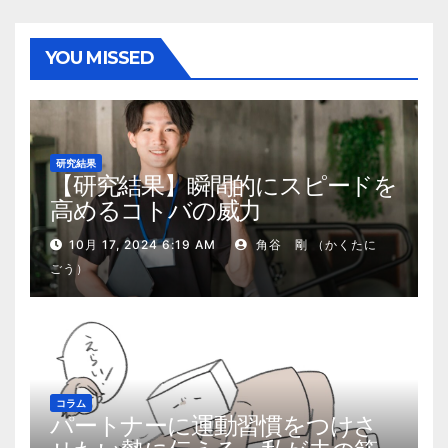
YOU MISSED
研究結果
【研究結果】瞬間的にスピードを
高めるコトバの威力
10月 17, 2024 6:19 AM
角谷 剛 （かくたに
ごう）
コラム
パートナーに運動習慣をつけさ