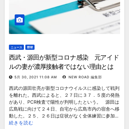
ニュース
野球
西武・源田が新型コロナ感染 元アイド
ルの妻が濃厚接触者ではない理由とは
5月 30, 2021 11:08 AM
NEW ROAD 編集部
西武の源田壮亮が新型コロナウイルスに感染して戦列
を離れた。西武によると、２７日に３７．５度の発熱
があり、PCR検査で陽性が判明したという。 源田は
広島戦に向けて２４日、自宅から広島市内の宿舎へ移
動した。２５、２６日は症状がなく全体練習に参加...
続きを読む