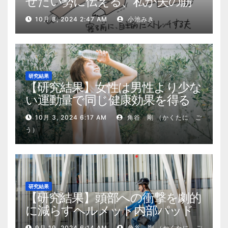
せたい勢に伝える、私が夫の筋
肉量を2kg増やした5ステップ
10月 8, 2024 2:47 AM
小池みき
研究結果
【研究結果】女性は男性より少な
い運動量で同じ健康効果を得る
10月 3, 2024 6:17 AM
角谷 剛 （かくたに ご
う）
研究結果
【研究結果】頭部への衝撃を劇的
に減らすヘルメット内部パッド
9月 19, 2024 6:14 AM
角谷 剛 （かくたに ご