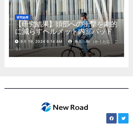
研究結果
【研究結果】頭部への衝撃を劇的
に減らすヘルメット内部パッド
9月 19, 2024 6:14 AM
角谷 剛 （かくたに ご
う）