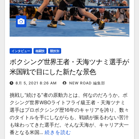
インタビュー
格闘技
競技別
ボクシング世界王者・天海ツナミ選手が
米国戦で目にした新たな景色
8月 5, 2021 8:26 AM
NEW ROAD 編集部
挑戦し“続ける”者の原動力とは、何なのだろうか。ボ
クシング世界WBOライトフライ級王者・天海ツナミ
選手はプロボクシング歴16年のキャリアを誇り、数々
のタイトルを手にしながらも、戦績が振るわない苦汁
も味わってきた選手だ。そんな天海が、キャリア大一
番となる米国...
続きを読む