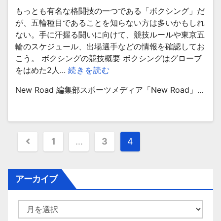
もっとも有名な格闘技の一つである「ボクシング」だ
が、五輪種目であることを知らない方は多いかもしれ
ない。手に汗握る闘いに向けて、競技ルールや東京五
輪のスケジュール、出場選手などの情報を確認してお
こう。 ボクシングの競技概要 ボクシングはグローブ
をはめた2人...
続きを読む
New Road 編集部スポーツメディア「New Road」…
投
1
…
3
4
稿
ナ
アーカイブ
ビ
ア
ゲ
ー