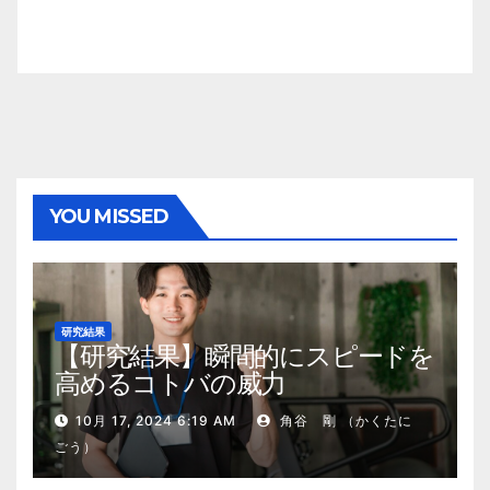
YOU MISSED
研究結果
【研究結果】瞬間的にスピードを
高めるコトバの威力
10月 17, 2024 6:19 AM
角谷 剛 （かくたに
ごう）