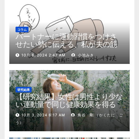
コラム
パートナーに運動習慣をつけさ
せたい勢に伝える、私が夫の筋
肉量を2kg増やした5ステップ
10月 8, 2024 2:47 AM
小池みき
研究結果
【研究結果】女性は男性より少な
い運動量で同じ健康効果を得る
10月 3, 2024 6:17 AM
角谷 剛 （かくたに ご
う）