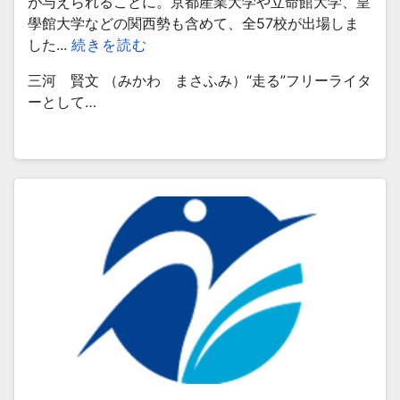
が与えられることに。京都産業大学や立命館大学、皇
學館大学などの関西勢も含めて、全57校が出場しま
した...
続きを読む
三河 賢文 （みかわ まさふみ）“走る”フリーライタ
ーとして…