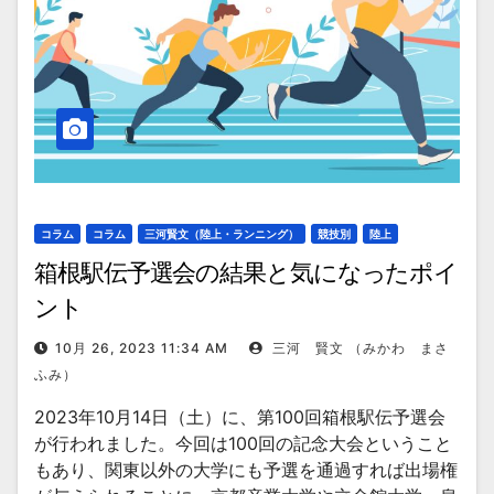
コラム
コラム
三河賢文（陸上・ランニング）
競技別
陸上
箱根駅伝予選会の結果と気になったポイ
ント
10月 26, 2023 11:34 AM
三河 賢文 （みかわ まさ
ふみ）
2023年10月14日（土）に、第100回箱根駅伝予選会
が行われました。今回は100回の記念大会ということ
もあり、関東以外の大学にも予選を通過すれば出場権