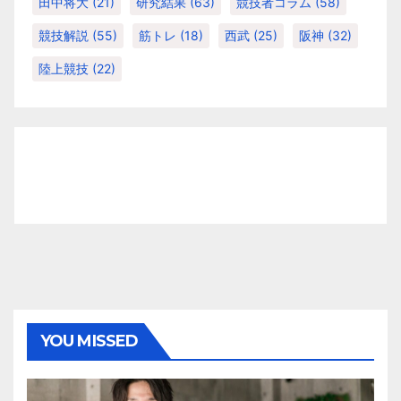
田中将大
(21)
研究結果
(63)
競技者コラム
(58)
競技解説
(55)
筋トレ
(18)
西武
(25)
阪神
(32)
陸上競技
(22)
YOU MISSED