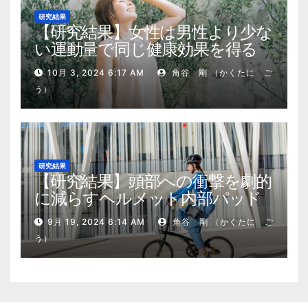
研究結果
【研究結果】女性は男性より少な
い運動量で同じ健康効果を得る
10月 3, 2024 6:17 AM
角谷 剛 （かくたに ご
う）
研究結果
【研究結果】頭部への衝撃を劇的
に減らすヘルメット内部パッド
9月 19, 2024 6:14 AM
角谷 剛 （かくたに ご
う）