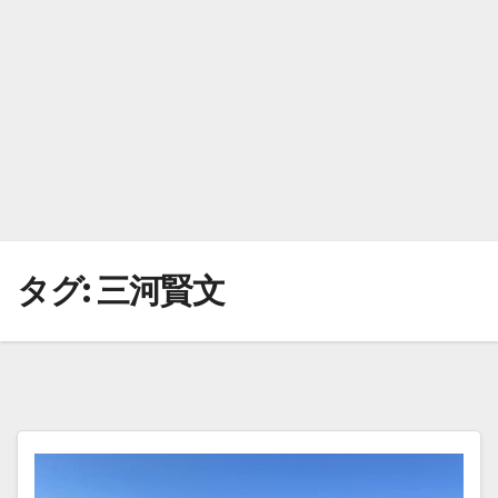
タグ:
三河賢文