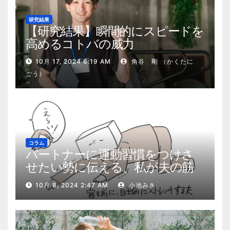
研究結果
【研究結果】瞬間的にスピードを
高めるコトバの威力
10月 17, 2024 6:19 AM
角谷 剛 （かくたに
ごう）
コラム
パートナーに運動習慣をつけさ
せたい勢に伝える、私が夫の筋
肉量を2kg増やした5ステップ
10月 8, 2024 2:47 AM
小池みき