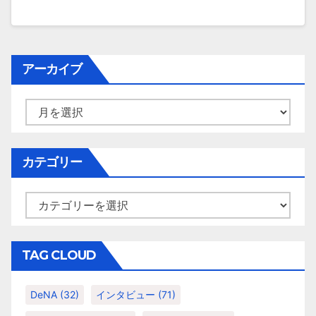
アーカイブ
ア
ー
カ
イ
カテゴリー
ブ
カ
テ
ゴ
リ
TAG CLOUD
ー
DeNA
(32)
インタビュー
(71)