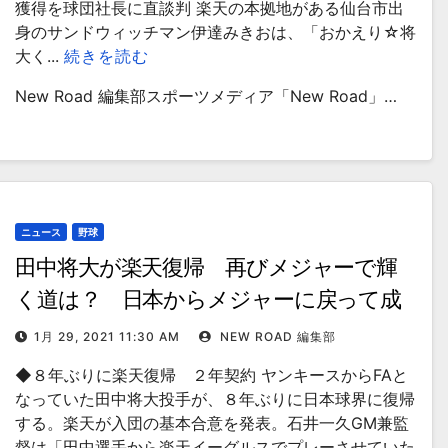
獲得を球団社長に直談判 楽天の本拠地がある仙台市出
身のサンドウィッチマン伊達みきおは、「おかえり☆将
大く...
続きを読む
New Road 編集部スポーツメディア「New Road」…
ニュース
野球
田中将大が楽天復帰 再びメジャーで輝
く道は？ 日本からメジャーに戻って成
功した選手も
1月 29, 2021 11:30 AM
NEW ROAD 編集部
◆８年ぶりに楽天復帰 ２年契約 ヤンキースからFAと
なっていた田中将大投手が、８年ぶりに日本球界に復帰
する。楽天が入団の基本合意を発表。石井一久GM兼監
督は「田中選手から楽天イーグルスでプレーさせていた