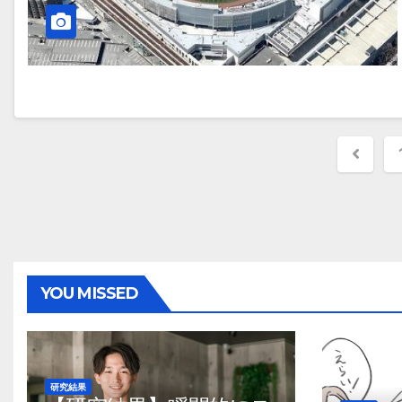
投
稿
ナ
ビ
ゲ
YOU MISSED
ー
シ
ョ
研究結果