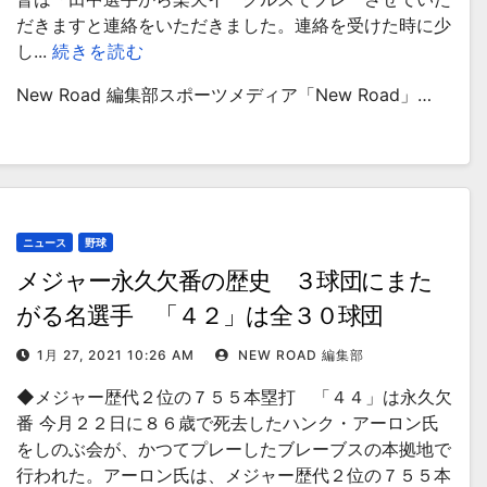
だきますと連絡をいただきました。連絡を受けた時に少
し...
続きを読む
New Road 編集部スポーツメディア「New Road」…
ニュース
野球
メジャー永久欠番の歴史 ３球団にまた
がる名選手 「４２」は全３０球団
1月 27, 2021 10:26 AM
NEW ROAD 編集部
◆メジャー歴代２位の７５５本塁打 「４４」は永久欠
番 今月２２日に８６歳で死去したハンク・アーロン氏
をしのぶ会が、かつてプレーしたブレーブスの本拠地で
行われた。アーロン氏は、メジャー歴代２位の７５５本