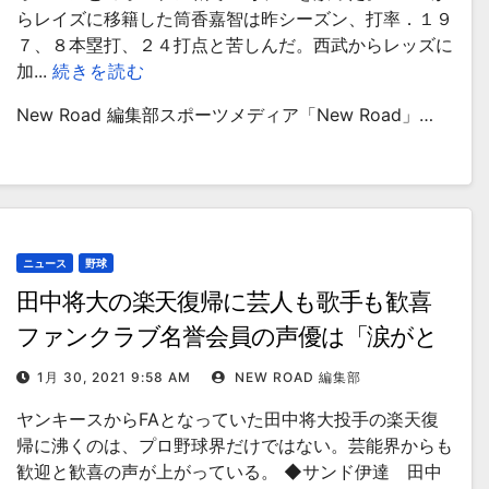
らレイズに移籍した筒香嘉智は昨シーズン、打率．１９
７、８本塁打、２４打点と苦しんだ。西武からレッズに
加...
続きを読む
New Road 編集部スポーツメディア「New Road」…
ニュース
野球
田中将大の楽天復帰に芸人も歌手も歓喜
ファンクラブ名誉会員の声優は「涙がと
まらん」
1月 30, 2021 9:58 AM
NEW ROAD 編集部
ヤンキースからFAとなっていた田中将大投手の楽天復
帰に沸くのは、プロ野球界だけではない。芸能界からも
歓迎と歓喜の声が上がっている。 ◆サンド伊達 田中