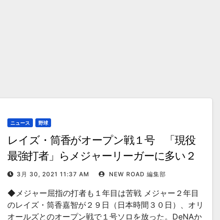
ニュース
野球
レイズ・筒香がオープン戦１号 「現役
最強打者」らメジャーリーガーに多い２
年目の飛躍
3月 30, 2021 11:37 AM
NEW ROAD 編集部
◆メジャー屈指の打者も１年目は苦戦 メジャー２年目
のレイズ・筒香嘉智が２９日（日本時間３０日）、オリ
オールズとのオープン戦で１号ソロを放った。DeNAか