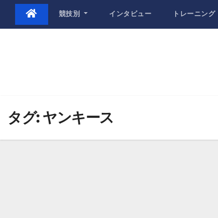
Skip
競技別
インタビュー
トレーニング
to
content
タグ:
ヤンキース