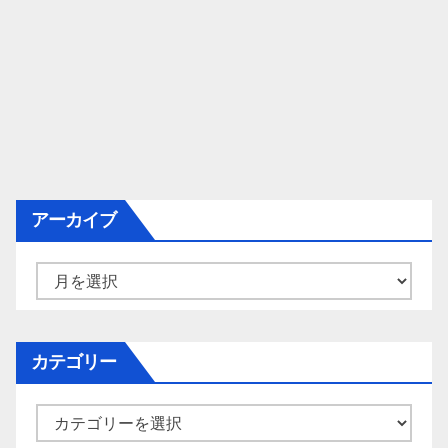
アーカイブ
ア
ー
カ
イ
カテゴリー
ブ
カ
テ