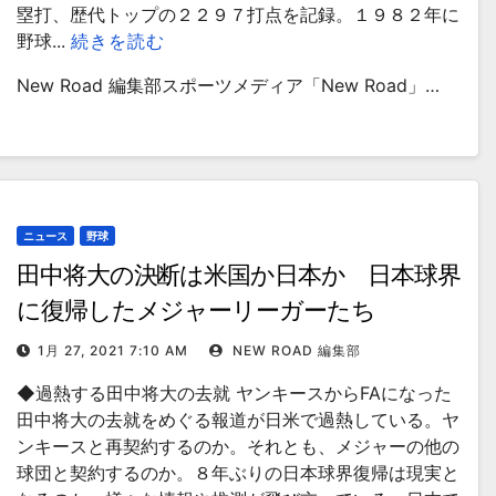
塁打、歴代トップの２２９７打点を記録。１９８２年に
野球...
続きを読む
New Road 編集部スポーツメディア「New Road」…
ニュース
野球
田中将大の決断は米国か日本か 日本球界
に復帰したメジャーリーガーたち
1月 27, 2021 7:10 AM
NEW ROAD 編集部
◆過熱する田中将大の去就 ヤンキースからFAになった
田中将大の去就をめぐる報道が日米で過熱している。ヤ
ンキースと再契約するのか。それとも、メジャーの他の
球団と契約するのか。８年ぶりの日本球界復帰は現実と