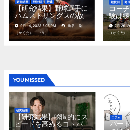
研究結果
競技別
野球
競技別
野
【研究結果】野球選手に
コーチ
ハムストリングスの故
験は練
障が多いわけ
9月 14, 2023 5:05 PM
角谷 剛
7月 26, 2
（かくたに ごう）
（かくたに
YOU MISSED
研究結果
【研究結果】瞬間的にス
コラム
パー
ピードを高めるコトバ