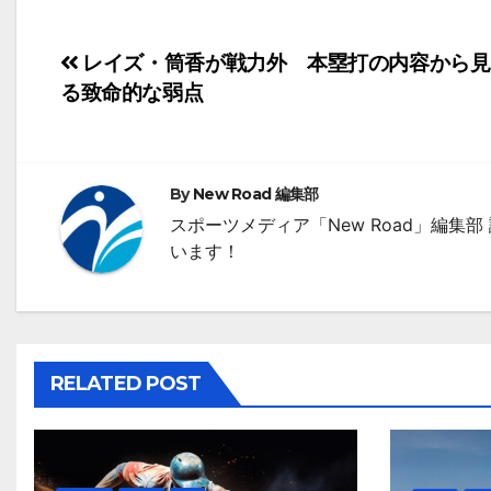
投
レイズ・筒香が戦力外 本塁打の内容から見
る致命的な弱点
稿
ナ
ビ
By
New Road 編集部
ゲ
スポーツメディア「New Road」編
います！
ー
シ
ョ
RELATED POST
ン