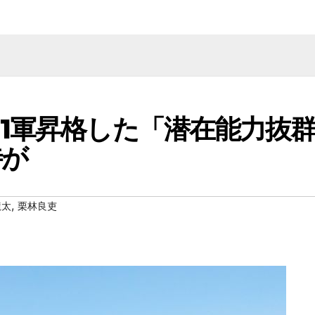
1軍昇格した「潜在能力抜
待が
,
龍太
栗林良吏