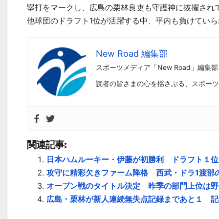
塁打をマークし、広島の栗林良吏も守護神に抜擢され
他球団のドラフト
1
位が活躍する中、平内も負けていら
New Road 編集部
スポーツメディア「New Road」編集部
読者の皆さまの心を揺さぶる、スポーツ
関連記事:
日本ハムルーキー・伊藤が初勝利 ドラフト１位
攻守に精彩欠きファーム降格 西武・ドラ1渡部
オープン戦のタイトル決定 昨季の部門上位は野
広島・栗林が新人連続無失点記録まであと１ 記