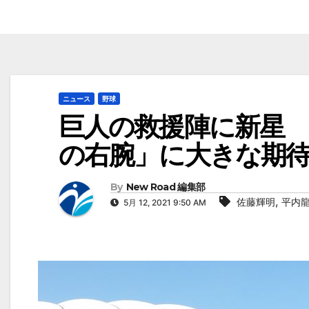
ニュース
野球
巨人の救援陣に新星 
の右腕」に大きな期
By
New Road 編集部
,
佐藤輝明
平内
5月 12, 2021 9:50 AM