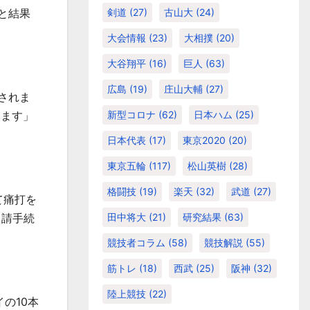
と結果
剣道
(27)
古山大
(24)
大会情報
(23)
大相撲
(20)
大谷翔平
(16)
巨人
(63)
広島
(19)
庄山大輔
(27)
されま
います」
新型コロナ
(62)
日本ハム
(25)
日本代表
(17)
東京2020
(20)
東京五輪
(117)
松山英樹
(28)
格闘技
(19)
楽天
(32)
武道
(27)
て痛打を
申請手続
田中将大
(21)
研究結果
(63)
競技者コラム
(58)
競技解説
(55)
筋トレ
(18)
西武
(25)
阪神
(32)
陸上競技
(22)
イの
10
本