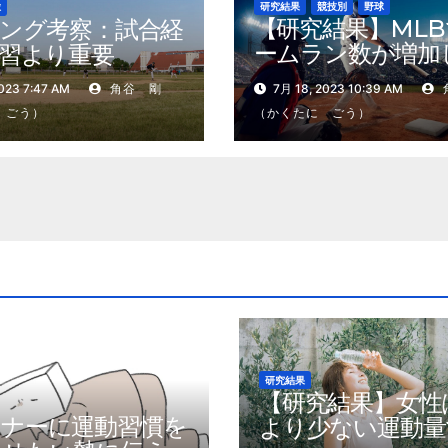
研究結果
競技別
野球
球
【研究結果】ML
ング考察：試合経
ームラン数が増加
習より重要
いるのは地球温暖
023 7:47 AM
角谷 剛
7月 18, 2023 10:39 AM
原因？
 ごう）
（かくたに ごう）
研究結果
【研究結果】女性
トナーに運動習慣を
より少ない運動量