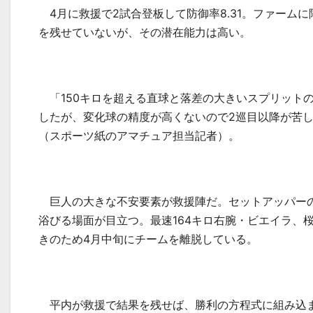
4
月に救援で
2
試合登板して防御率
8.31
。ファームに
を残せていないが、その潜在能力は高い。
「
150
キロを超える直球と落差の大きいスプリット
したが、変化球の精度が高くないので
2
巡目以降が苦
（スポーツ紙のアマチュア担当記者）。
巨人の大きな不安要素が救援陣だ。セットアッパー
浴びる場面が目立つ。最速
164
キロ右腕・ビエイラ、
きのため
4
月中旬にチームを離脱している。
平内が救援で結果を残せば、勝利の方程式に組み込ま