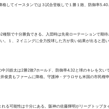
降格してイースタンでは３試合登板しで１勝１敗、防御率
5.40
の
2
種類で十分勝負できる。入団時は先発ローテーションで期待
しい。１、２イニングに全力投球した方が良い結果が出ると思
の中川皓太は
2
勝
2
敗
7
ホールド、防御率
4.32
と球のキレを欠い
桜井俊貴もファームに降格。守護神・デラロサも米国の市民権
れる可能性は十分にある。阪神の佐藤輝明がリーグトップタ