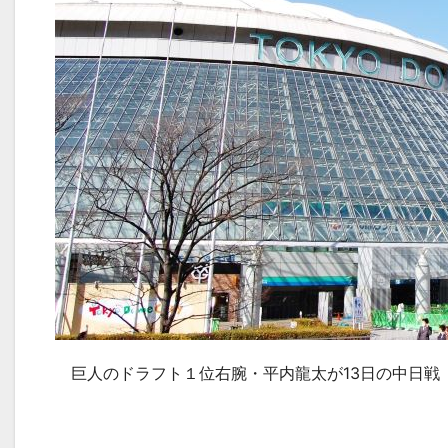
巨人のドラフト１位右腕・平内龍太が
13
日の中日戦