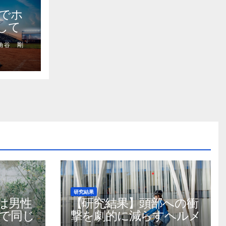
Bでホ
して
化が
角谷 剛
研究結果
は男性
【研究結果】頭部への衝
で同じ
撃を劇的に減らすヘルメ