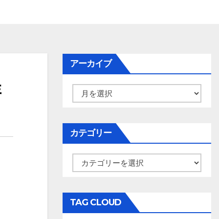
アーカイブ
群
ア
ー
カ
イ
カテゴリー
ブ
カ
テ
ゴ
リ
TAG CLOUD
ー