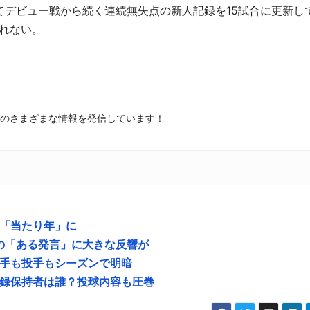
てデビュー戦から続く連続無失点の新人記録を
15
試合に更新し
れない。
のさまざまな情報を発信しています！
「当たり年」に
の「ある発言」に大きな反響が
手も投手もシーズンで明暗
録保持者は誰？投球内容も圧巻