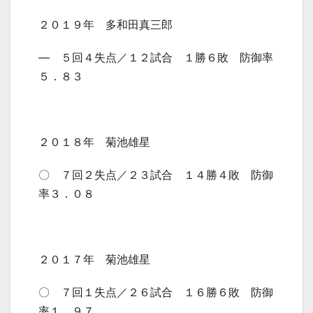
２０１９年 多和田真三郎
― ５回４失点／１２試合 １勝６敗 防御率
５．８３
２０１８年 菊池雄星
〇 ７回２失点／２３試合 １４勝４敗 防御
率３．０８
２０１７年 菊池雄星
〇 ７回１失点／２６試合 １６勝６敗 防御
率１．９７