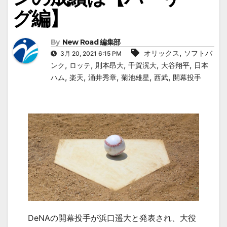
グ編】
By
New Road 編集部
,
オリックス
ソフトバ
3月 20, 2021 6:15 PM
,
,
,
,
,
ンク
ロッテ
則本昂大
千賀滉大
大谷翔平
日本
,
,
,
,
,
ハム
楽天
涌井秀章
菊池雄星
西武
開幕投手
DeNAの開幕投手が浜口遥大と発表され、大役