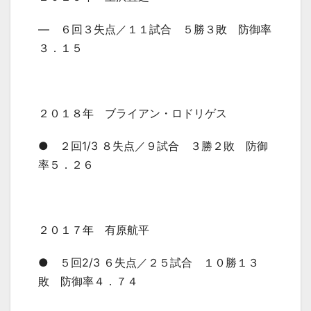
― ６回３失点／１１試合 ５勝３敗 防御率
３．１５
２０１８年 ブライアン・ロドリゲス
● ２回
1/3
８失点／９試合 ３勝２敗 防御
率５．２６
２０１７年 有原航平
● ５回
2/3
６失点／２５試合 １０勝１３
敗 防御率４．７４