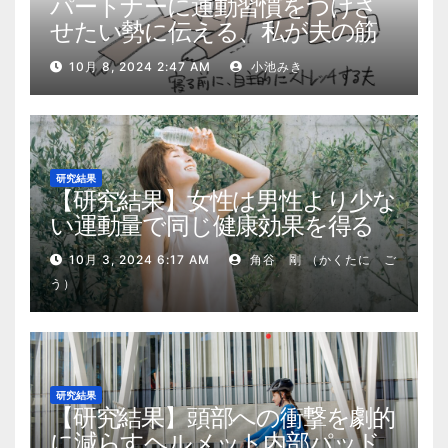
パートナーに運動習慣をつけさ
せたい勢に伝える、私が夫の筋
肉量を2kg増やした5ステップ
10月 8, 2024 2:47 AM
小池みき
研究結果
【研究結果】女性は男性より少な
い運動量で同じ健康効果を得る
10月 3, 2024 6:17 AM
角谷 剛 （かくたに ご
う）
研究結果
【研究結果】頭部への衝撃を劇的
に減らすヘルメット内部パッド