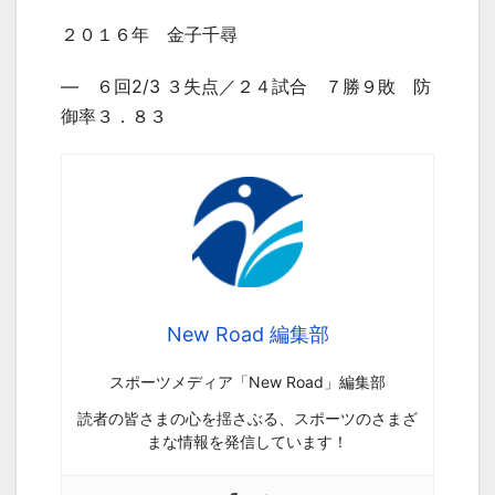
２０１６年 金子千尋
― ６回
2/3
３失点／２４試合 ７勝９敗 防
御率３．８３
New Road 編集部
スポーツメディア「New Road」編集部
読者の皆さまの心を揺さぶる、スポーツのさまざ
まな情報を発信しています！