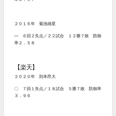
２０１６年 菊池雄星
― ６回２失点／２２試合 １２勝７敗 防御
率２．５８
【楽天】
２０２０年 則本昂大
〇 ７回１失点／１８試合 ５勝７敗 防御率
３．９６