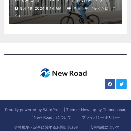
9月 19, 2024 6:14 AM
角谷 剛 （かくたに ご
う）
Proudly powered by WordPress
|
Theme: Newsup by
Themeansar
.
「New Road」について
プライバシーポリシー
会社概要・記事に関するお問い合わせ
広告掲載について