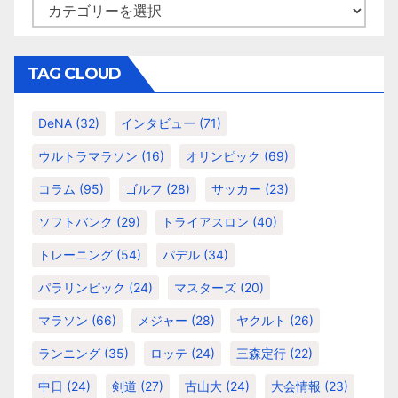
カ
テ
ゴ
リ
TAG CLOUD
ー
DeNA
(32)
インタビュー
(71)
ウルトラマラソン
(16)
オリンピック
(69)
コラム
(95)
ゴルフ
(28)
サッカー
(23)
ソフトバンク
(29)
トライアスロン
(40)
トレーニング
(54)
パデル
(34)
パラリンピック
(24)
マスターズ
(20)
マラソン
(66)
メジャー
(28)
ヤクルト
(26)
ランニング
(35)
ロッテ
(24)
三森定行
(22)
中日
(24)
剣道
(27)
古山大
(24)
大会情報
(23)