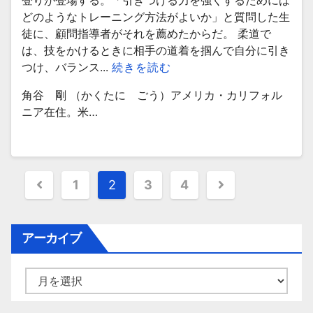
登りが登場する。「引きつける力を強くするためには
どのようなトレーニング方法がよいか」と質問した生
徒に、顧問指導者がそれを薦めたからだ。 柔道で
は、技をかけるときに相手の道着を掴んで自分に引き
つけ、バランス...
続きを読む
角谷 剛 （かくたに ごう）アメリカ・カリフォル
ニア在住。米…
投
1
2
3
4
稿
ナ
アーカイブ
ビ
ア
ゲ
ー
カ