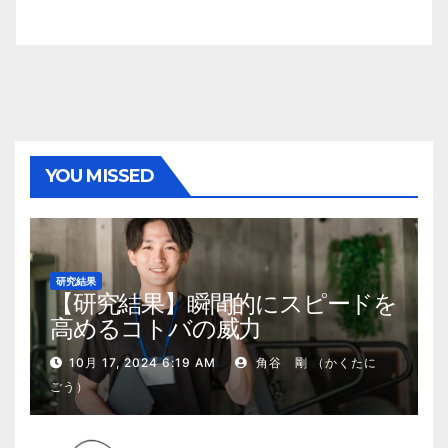
YOU MISSED
研究結果
【研究結果】瞬間的にスピードを
高めるコトバの威力
10月 17, 2024 6:19 AM
角谷 剛 （かくたに
ごう）