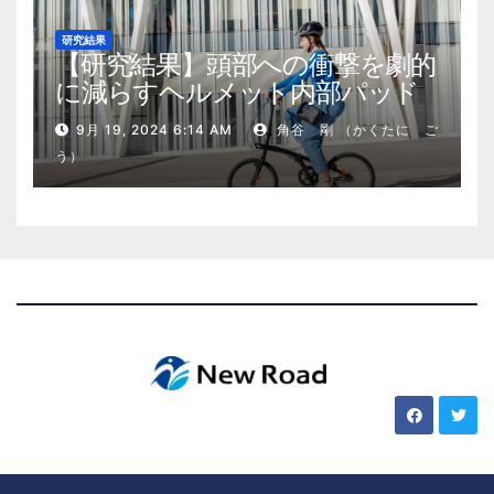
研究結果
【研究結果】頭部への衝撃を劇的
に減らすヘルメット内部パッド
9月 19, 2024 6:14 AM
角谷 剛 （かくたに ご
う）