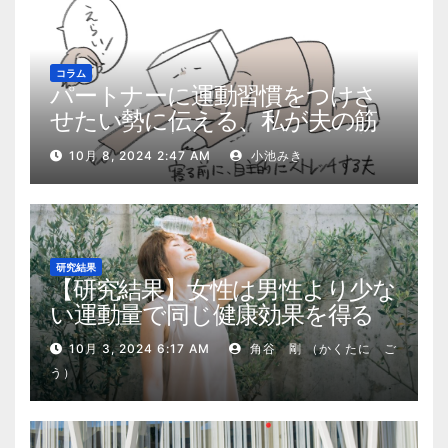
コラム
パートナーに運動習慣をつけさ
せたい勢に伝える、私が夫の筋
肉量を2kg増やした5ステップ
10月 8, 2024 2:47 AM
小池みき
研究結果
【研究結果】女性は男性より少な
い運動量で同じ健康効果を得る
10月 3, 2024 6:17 AM
角谷 剛 （かくたに ご
う）