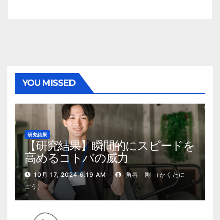
YOU MISSED
研究結果
【研究結果】瞬間的にスピードを
高めるコトバの威力
10月 17, 2024 6:19 AM
角谷 剛 （かくたに
ごう）