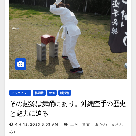
インタビュー
格闘技
武道
競技別
その起源は舞踊にあり。沖縄空手の歴史
と魅力に迫る
4月 12, 2023 8:53 AM
三河 賢文 （みかわ まさふ
み）