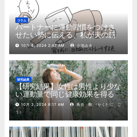
コラム
パートナーに運動習慣をつけさ
せたい勢に伝える、私が夫の筋
肉量を2kg増やした5ステップ
10月 8, 2024 2:47 AM
小池みき
研究結果
【研究結果】女性は男性より少な
い運動量で同じ健康効果を得る
10月 3, 2024 6:17 AM
角谷 剛 （かくたに ご
う）