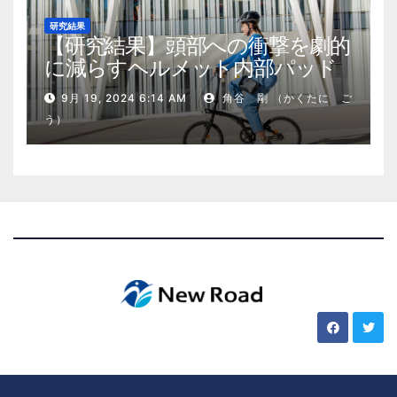
研究結果
【研究結果】頭部への衝撃を劇的
に減らすヘルメット内部パッド
9月 19, 2024 6:14 AM
角谷 剛 （かくたに ご
う）