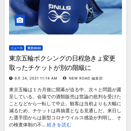
ニュース
東京2020
東京五輪ボクシングの日程急きょ変更
取ったチケットが別の階級に
6月 24, 2021 11:14 AM
NEW ROAD 編集部
東京五輪は１カ月後に開幕が迫る中、次々と問題が露
呈している。会場での酒類販売は世論の批判を受けた
ことなどから一転して中止。観客は当初よりも大幅に
減るため、チケットは再抽選となる見通しだ。来日し
た選手団からは新型コロナウイルス感染が判明し、そ
の検査体制の不...
続きを読む