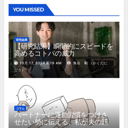
YOU MISSED
研究結果
【研究結果】瞬間的にスピードを
高めるコトバの威力
10月 17, 2024 6:19 AM
角谷 剛 （かくたに
ごう）
コラム
パートナーに運動習慣をつけさ
せたい勢に伝える、私が夫の筋