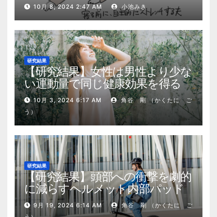
肉量を2kg増やした5ステップ
10月 8, 2024 2:47 AM
小池みき
研究結果
【研究結果】女性は男性より少な
い運動量で同じ健康効果を得る
10月 3, 2024 6:17 AM
角谷 剛 （かくたに ご
う）
研究結果
【研究結果】頭部への衝撃を劇的
に減らすヘルメット内部パッド
9月 19, 2024 6:14 AM
角谷 剛 （かくたに ご
う）