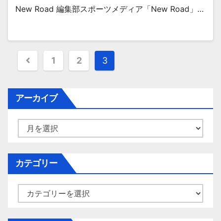
New Road 編集部スポーツメディア「New Road」…
投
1
2
3
稿
ナ
アーカイブ
ビ
ア
ゲ
ー
カ
ー
イ
カテゴリー
シ
ブ
ョ
カ
テ
ン
ゴ