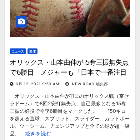
ニュース
野球
オリックス・山本由伸が15奪三振無失点
で6勝目 メジャーも「日本で一番注目
する選手」と熱視線
6月 12, 2021 9:59 AM
NEW ROAD 編集部
オリックス・山本由伸が11日のオリックス戦（京セ
ラドーム）で8回2安打無失点、自己最多となる15奪
三振の好投で今季6勝目をマークした。 150キロ
を超える直球、スプリット、スライダー、カットボー
ル、ツーシーム、チェンジアップと全ての球が超一級
品。...
続きを読む