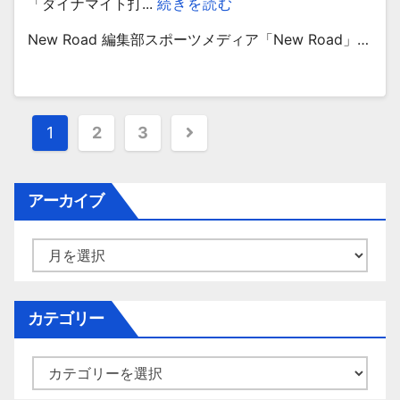
「ダイナマイト打...
続きを読む
New Road 編集部スポーツメディア「New Road」…
投
1
2
3
稿
ナ
アーカイブ
ビ
ア
ゲ
ー
カ
ー
イ
カテゴリー
シ
ブ
ョ
カ
テ