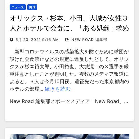
ニュース
野球
オリックス・杉本、小田、大城が女性３
人とホテルで会食に、「ある処罰」求め
る声が
5月 23, 2021 9:16 AM
NEW ROAD 編集部
新型コロナウイルスの感染拡大を防ぐために球団が
設けた会食禁止などの規定に違反したとして、オリッ
クスが杉本裕太郎、小田裕也、大城滉二の３選手を厳
重注意としたことが判明した。複数のメディア報道に
よると、３人は今月10日夜、遠征先だった東京都内の
ホテルの部屋...
続きを読む
New Road 編集部スポーツメディア「New Road」…