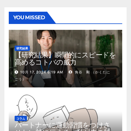
YOU MISSED
研究結果
【研究結果】瞬間的にスピードを
高めるコトバの威力
10月 17, 2024 6:19 AM
角谷 剛 （かくたに
ごう）
コラム
パートナーに運動習慣をつけさ