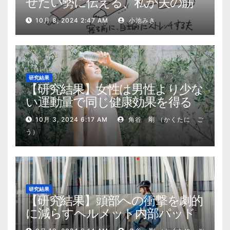
せたい勢に伝える、私が夫の筋
肉量を2kg増やした5ステップ
10月 8, 2024 2:47 AM
小池みき
研究結果
【研究結果】女性は男性より少な
い運動量で同じ健康効果を得る
10月 3, 2024 6:17 AM
角谷 剛 （かくたに ご
う）
研究結果
【研究結果】頭部への衝撃を劇的
に減らすヘルメット内部パッド