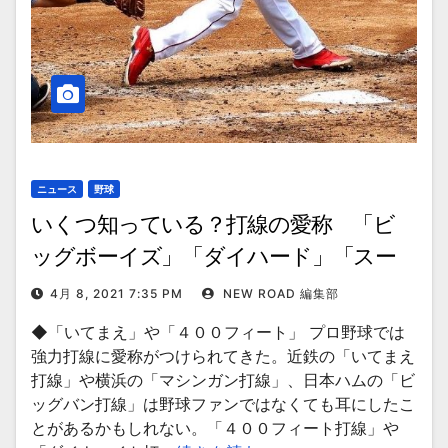
ニュース
野球
いくつ知っている？打線の愛称 「ビ
ッグボーイズ」「ダイハード」「スー
パーモバイル」
4月 8, 2021 7:35 PM
NEW ROAD 編集部
◆「いてまえ」や「４００フィート」 プロ野球では
強力打線に愛称がつけられてきた。近鉄の「いてまえ
打線」や横浜の「マシンガン打線」、日本ハムの「ビ
ッグバン打線」は野球ファンではなくても耳にしたこ
とがあるかもしれない。「４００フィート打線」や