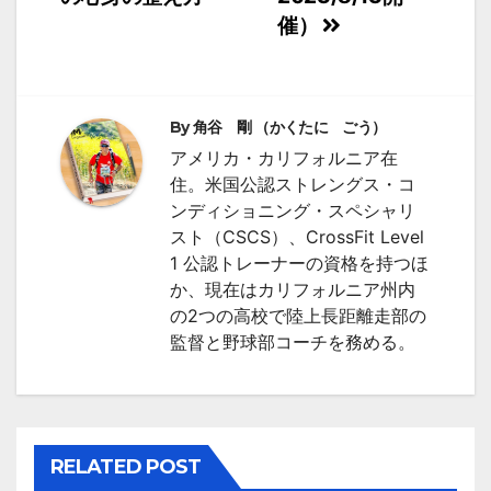
催）
ビ
ゲ
ー
By
角谷 剛 （かくたに ごう）
シ
アメリカ・カリフォルニア在
住。米国公認ストレングス・コ
ョ
ンディショニング・スペシャリ
ン
スト（CSCS）、CrossFit Level
1 公認トレーナーの資格を持つほ
か、現在はカリフォルニア州内
の2つの高校で陸上長距離走部の
監督と野球部コーチを務める。
RELATED POST