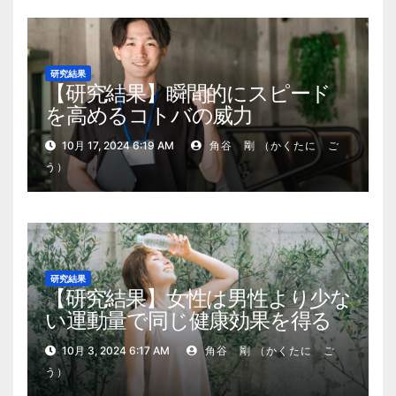
研究結果
【研究結果】瞬間的にスピード
を高めるコトバの威力
10月 17, 2024 6:19 AM
角谷 剛 （かくたに ご
う）
研究結果
【研究結果】女性は男性より少な
い運動量で同じ健康効果を得る
10月 3, 2024 6:17 AM
角谷 剛 （かくたに ご
う）