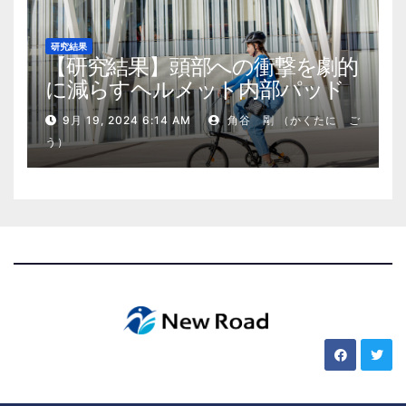
研究結果
【研究結果】頭部への衝撃を劇的
に減らすヘルメット内部パッド
9月 19, 2024 6:14 AM
角谷 剛 （かくたに ご
う）