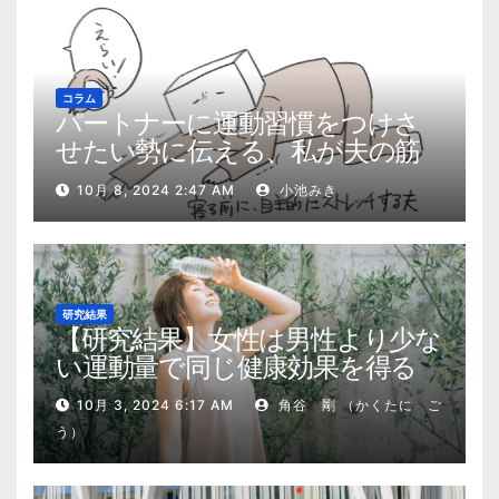
コラム
パートナーに運動習慣をつけさ
せたい勢に伝える、私が夫の筋
肉量を2kg増やした5ステップ
10月 8, 2024 2:47 AM
小池みき
研究結果
【研究結果】女性は男性より少な
い運動量で同じ健康効果を得る
10月 3, 2024 6:17 AM
角谷 剛 （かくたに ご
う）