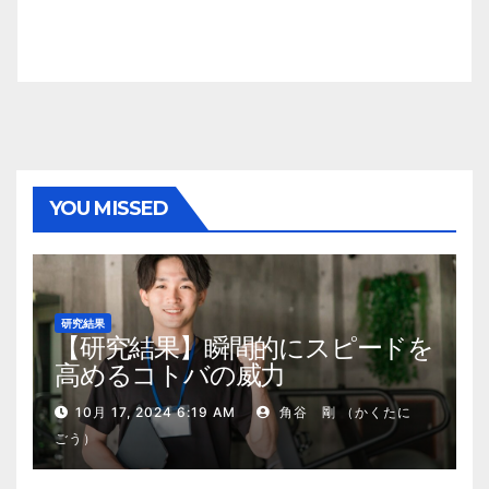
YOU MISSED
研究結果
【研究結果】瞬間的にスピードを
高めるコトバの威力
10月 17, 2024 6:19 AM
角谷 剛 （かくたに
ごう）