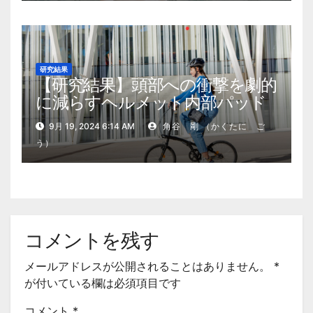
研究結果
【研究結果】頭部への衝撃を劇的
に減らすヘルメット内部パッド
9月 19, 2024 6:14 AM
角谷 剛 （かくたに ご
う）
コメントを残す
メールアドレスが公開されることはありません。
*
が付いている欄は必須項目です
コメント
*