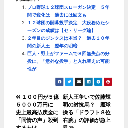
プロ野球１２球団スローガン決定 ５年
間で変化は 過去には回文も
１２球団の開幕投手決定 大役務めたシ
ーズンの成績は【セ・リーグ編】
２年目のジンクスは本当？ 過去１０年
間の新人王 翌年の明暗
巨人・野上がファームで８回無失点の好
投に、「意外な投手」と入れ替えの可能
性が
投
１００円が５億
新人王争いで佐藤輝
５０００万円に
明の対抗馬？ 魔球
稿
史上最高払戻金に
操る「ドラフト８位
ナ
「同情の声」殺到
右腕」の評価が急上
するわけ
昇