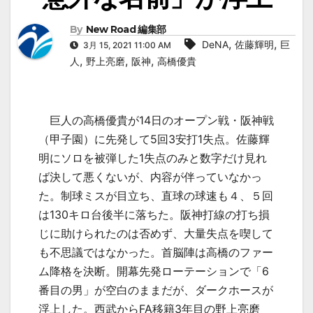
By
New Road 編集部
,
,
DeNA
佐藤輝明
巨
3月 15, 2021 11:00 AM
,
,
,
人
野上亮磨
阪神
高橋優貴
巨人の高橋優貴が
14
日のオープン戦・阪神戦
（甲子園）に先発して
5
回
3
安打
1
失点。佐藤輝
明にソロを被弾した
1
失点のみと数字だけ見れ
ば決して悪くないが、内容が伴っていなかっ
た。制球ミスが目立ち、直球の球速も４、５回
は
130
キロ台後半に落ちた。阪神打線の打ち損
じに助けられたのは否めず、大量失点を喫して
も不思議ではなかった。首脳陣は高橋のファー
ム降格を決断。開幕先発ローテーションで「
6
番目の男」が空白のままだが、ダークホースが
浮上した。西武から
FA
移籍
3
年目の野上亮磨