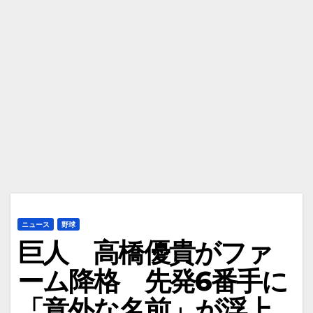
ニュース
野球
巨人 高橋優貴がファ
ーム降格 先発6番手に
「意外な名前」が浮上