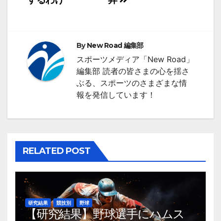
ビ
ゲ
ー
By
New Road 編集部
シ
スポーツメディア「New Road」
編集部 読者の皆さまの心を揺さ
ョ
ぶる、スポーツのさまざまな情
ン
報を発信しています！
RELATED POST
研究結果
競技別
野球
【研究結果】野球選手にハムス