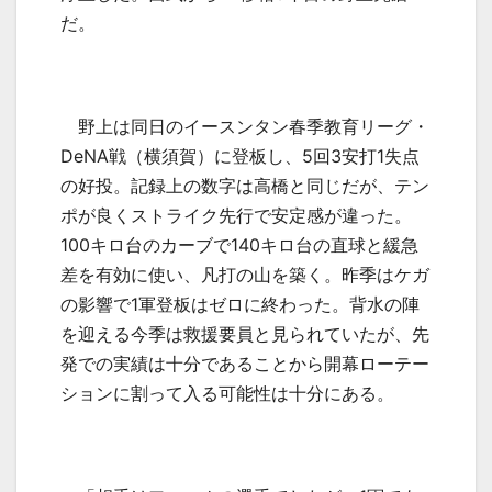
だ。
野上は同日のイースンタン春季教育リーグ・
DeNA
戦（横須賀）に登板し、
5
回
3
安打
1
失点
の好投。記録上の数字は高橋と同じだが、テン
ポが良くストライク先行で安定感が違った。
100
キロ台のカーブで
140
キロ台の直球と緩急
差を有効に使い、凡打の山を築く。昨季はケガ
の影響で
1
軍登板はゼロに終わった。背水の陣
を迎える今季は救援要員と見られていたが、先
発での実績は十分であることから開幕ローテー
ションに割って入る可能性は十分にある。