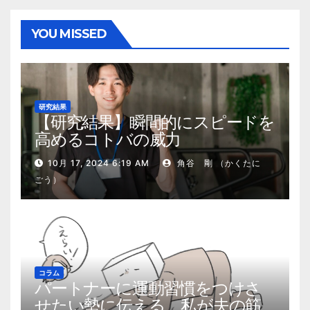
YOU MISSED
研究結果
【研究結果】瞬間的にスピードを
高めるコトバの威力
10月 17, 2024 6:19 AM
角谷 剛 （かくたに
ごう）
コラム
パートナーに運動習慣をつけさ
せたい勢に伝える、私が夫の筋