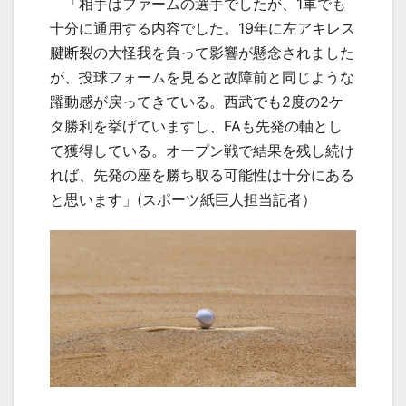
「相手はファームの選手でしたが、
1
軍でも
十分に通用する内容でした。
19
年に左アキレス
腱断裂の大怪我を負って影響が懸念されました
が、投球フォームを見ると故障前と同じような
躍動感が戻ってきている。西武でも
2
度の
2
ケ
タ勝利を挙げていますし、
FA
も先発の軸とし
て獲得している。オープン戦で結果を残し続け
れば、先発の座を勝ち取る可能性は十分にある
と思います」(スポーツ紙巨人担当記者）