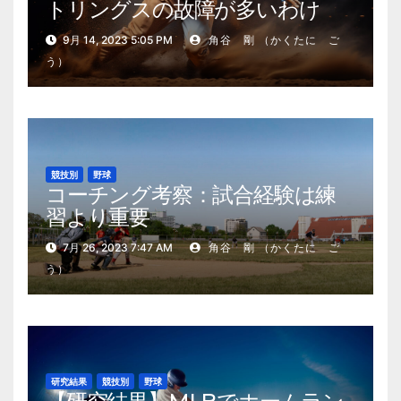
トリングスの故障が多いわけ
9月 14, 2023 5:05 PM
角谷 剛 （かくたに ご
う）
競技別
野球
コーチング考察：試合経験は練
習より重要
7月 26, 2023 7:47 AM
角谷 剛 （かくたに ご
う）
研究結果
競技別
野球