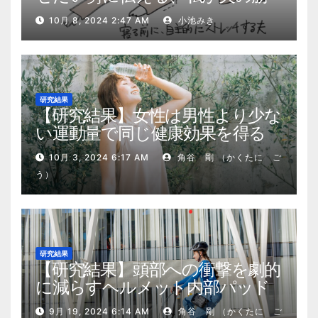
肉量を2kg増やした5ステップ
10月 8, 2024 2:47 AM
小池みき
研究結果
【研究結果】女性は男性より少な
い運動量で同じ健康効果を得る
10月 3, 2024 6:17 AM
角谷 剛 （かくたに ご
う）
研究結果
【研究結果】頭部への衝撃を劇的
に減らすヘルメット内部パッド
9月 19, 2024 6:14 AM
角谷 剛 （かくたに ご