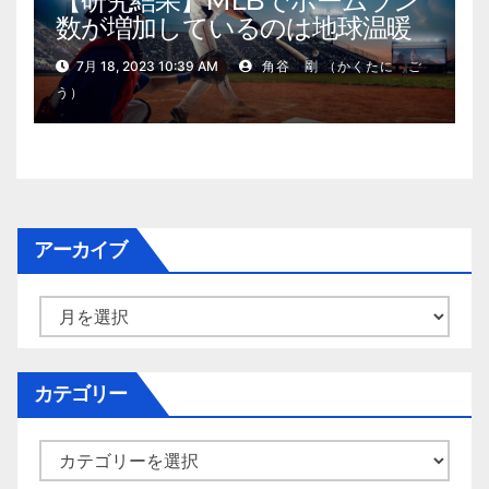
【研究結果】MLBでホームラン
数が増加しているのは地球温暖
化が原因？
7月 18, 2023 10:39 AM
角谷 剛 （かくたに ご
う）
アーカイブ
ア
ー
カ
イ
カテゴリー
ブ
カ
テ