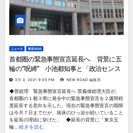
ニュース
東京2020
首都圏の緊急事態宣言延長へ 背景に五
輪の”呪縛” 小池都知事と「政治センス
の差」
3月 3, 2021 9:05 PM
NEW ROAD 編集部
◆菅総理 緊急事態宣言延長へ 菅義偉総理大臣が、
首都圏の１都３県に発令中の緊急事態宣言を２週間程
度延長する意向を示した。現在の緊急事態宣言の期限
は今月７日までだが、病床のひっ迫が続いていること
を延長の理由に挙げた。 ◆延長の背景に「東京五
輪...
続きを読む