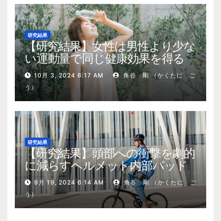
研究結果
【研究結果】女性は男性より少な
い運動量で同じ健康効果を得る
10月 3, 2024 6:17 AM
角谷 剛 （かくたに ご
う）
研究結果
【研究結果】頭部への衝撃を劇的
に減らすヘルメット内部パッド
9月 19, 2024 6:14 AM
角谷 剛 （かくたに ご
う）