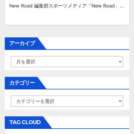
New Road 編集部スポーツメディア「New Road」…
アーカイブ
ア
ー
カ
イ
カテゴリー
ブ
カ
テ
ゴ
リ
TAG CLOUD
ー