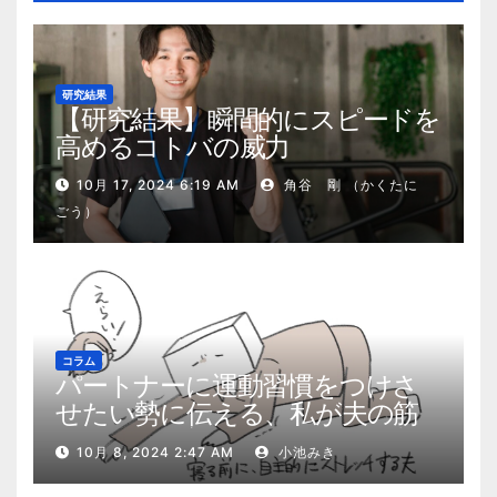
研究結果
【研究結果】瞬間的にスピードを
高めるコトバの威力
10月 17, 2024 6:19 AM
角谷 剛 （かくたに
ごう）
コラム
パートナーに運動習慣をつけさ
せたい勢に伝える、私が夫の筋
肉量を2kg増やした5ステップ
10月 8, 2024 2:47 AM
小池みき