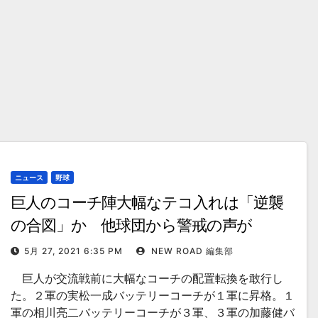
ニュース
野球
巨人のコーチ陣大幅なテコ入れは「逆襲
の合図」か 他球団から警戒の声が
5月 27, 2021 6:35 PM
NEW ROAD 編集部
巨人が交流戦前に大幅なコーチの配置転換を敢行し
た。２軍の実松一成バッテリーコーチが１軍に昇格。１
軍の相川亮二バッテリーコーチが３軍、３軍の加藤健バ