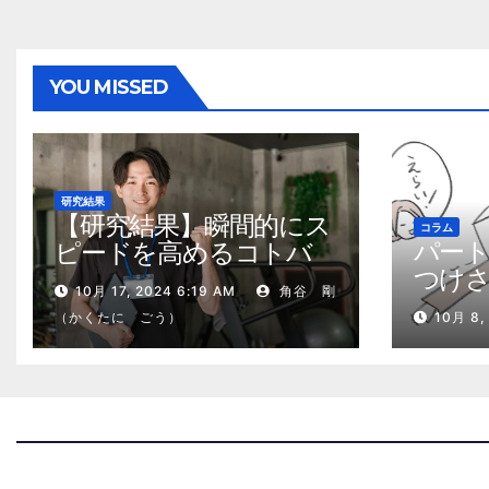
YOU MISSED
研究結果
【研究結果】瞬間的にス
コラム
パー
ピードを高めるコトバ
つけ
の威力
10月 17, 2024 6:19 AM
角谷 剛
る、
（かくたに ごう）
10月 8,
2kg