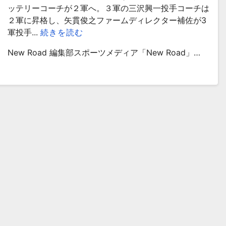
ッテリーコーチが２軍へ。３軍の三沢興一投手コーチは
２軍に昇格し、矢貫俊之ファームディレクター補佐が3
軍投手...
続きを読む
New Road 編集部スポーツメディア「New Road」…