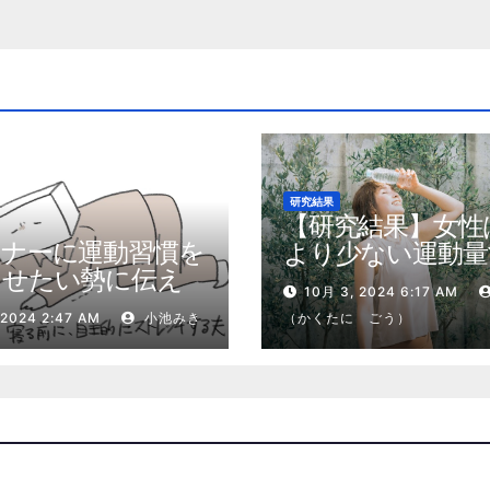
研究結果
【研究結果】女性
トナーに運動習慣を
より少ない運動量
させたい勢に伝え
健康効果を得る
10月 3, 2024 6:17 AM
私が夫の筋肉量を
 2024 2:47 AM
小池みき
（かくたに ごう）
増やした5ステップ