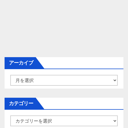
アーカイブ
ア
ー
カ
イ
カテゴリー
ブ
カ
テ