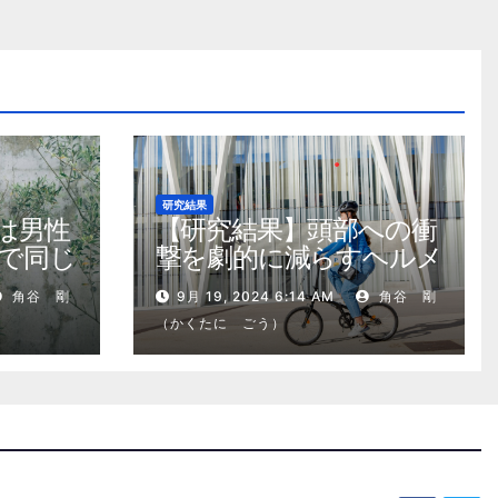
研究結果
は男性
【研究結果】頭部への衝
で同じ
撃を劇的に減らすヘルメ
ット内部パッド
角谷 剛
9月 19, 2024 6:14 AM
角谷 剛
（かくたに ごう）