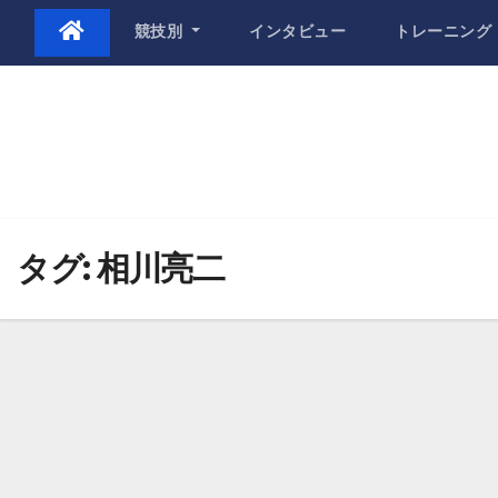
Skip
競技別
インタビュー
トレーニング
to
content
タグ:
相川亮二