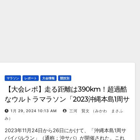
マラソン
レポート
大会情報
競技別
【大会レポ】走る距離は390km！超過酷
なウルトラマラソン「2023沖縄本島1周サ
バイバルラン」
1月 29, 2024 10:13 AM
三河 賢文 （みかわ まさふ
み）
2023年11月24日から26日にかけて、「沖縄本島1周サ
バイバルラン」（通称：沖サバ）が開催された。これ