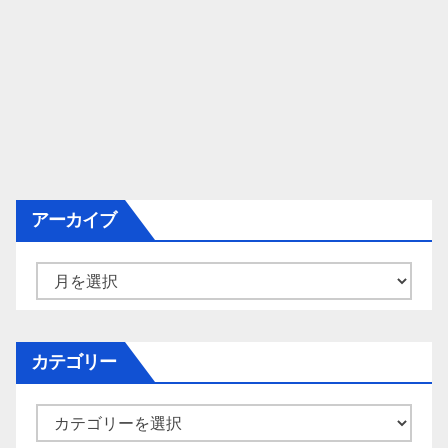
アーカイブ
ア
ー
カ
イ
カテゴリー
ブ
カ
テ