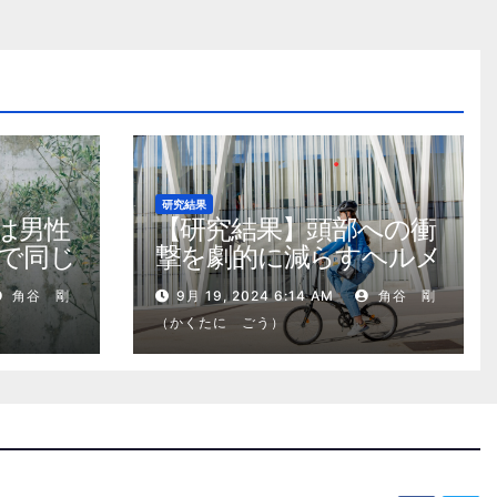
研究結果
は男性
【研究結果】頭部への衝
で同じ
撃を劇的に減らすヘルメ
ット内部パッド
角谷 剛
9月 19, 2024 6:14 AM
角谷 剛
（かくたに ごう）