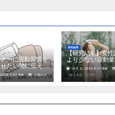
研究結果
【研究結果】女性
トナーに運動習慣を
より少ない運動量
させたい勢に伝え
健康効果を得る
10月 3, 2024 6:17 AM
私が夫の筋肉量を
 2024 2:47 AM
小池みき
（かくたに ごう）
増やした5ステップ