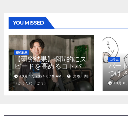
YOU MISSED
研究結果
【研究結果】瞬間的にス
コラム
パー
ピードを高めるコトバ
つけ
の威力
10月 17, 2024 6:19 AM
角谷 剛
る、
（かくたに ごう）
10月 8,
2kg