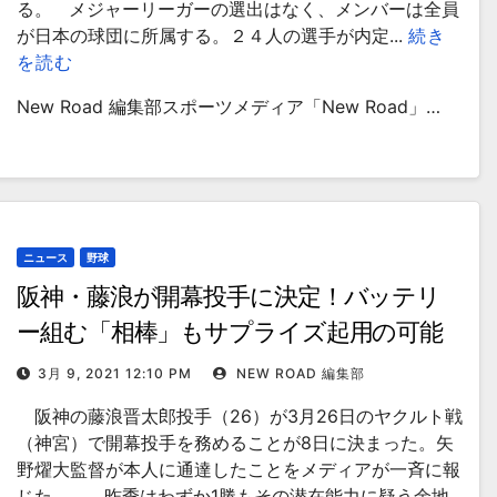
る。 メジャーリーガーの選出はなく、メンバーは全員
が日本の球団に所属する。２４人の選手が内定...
続き
を読む
New Road 編集部スポーツメディア「New Road」…
ニュース
野球
阪神・藤浪が開幕投手に決定！バッテリ
ー組む「相棒」もサプライズ起用の可能
性が
3月 9, 2021 12:10 PM
NEW ROAD 編集部
阪神の藤浪晋太郎投手（26）が3月26日のヤクルト戦
（神宮）で開幕投手を務めることが8日に決まった。矢
野燿大監督が本人に通達したことをメディアが一斉に報
じた。 昨季はわずか1勝もその潜在能力に疑う余地