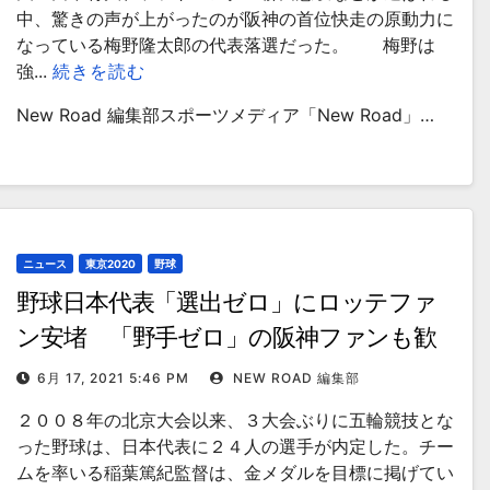
中、驚きの声が上がったのが阪神の首位快走の原動力に
なっている梅野隆太郎の代表落選だった。 梅野は
強...
続きを読む
New Road 編集部スポーツメディア「New Road」…
ニュース
東京2020
野球
野球日本代表「選出ゼロ」にロッテファ
ン安堵 「野手ゼロ」の阪神ファンも歓
迎
6月 17, 2021 5:46 PM
NEW ROAD 編集部
２００８年の北京大会以来、３大会ぶりに五輪競技とな
った野球は、日本代表に２４人の選手が内定した。チー
ムを率いる稲葉篤紀監督は、金メダルを目標に掲げてい