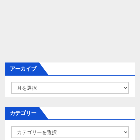
アーカイブ
ア
ー
カ
イ
カテゴリー
ブ
カ
テ