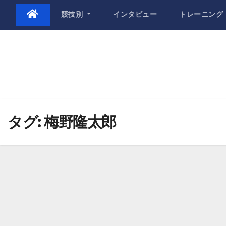
Skip
競技別
インタビュー
トレーニング
to
content
タグ:
梅野隆太郎