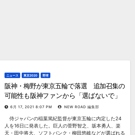
ニュース
東京2020
野球
阪神・梅野が東京五輪で落選 追加召集の
可能性も阪神ファンから「選ばないで」
の声が
6月 17, 2021 8:07 PM
NEW ROAD 編集部
侍ジャパンの稲葉篤紀監督が東京五輪に内定した24
人を16日に発表した。巨人の菅野智之、坂本勇人、楽
天・田中将大、ソフトバンク・柳田悠岐などが選ばれる